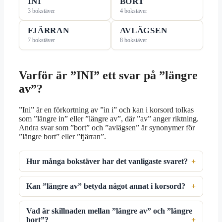
INI
BORT
3 bokstäver
4 bokstäver
FJÄRRAN
AVLÄGSEN
7 bokstäver
8 bokstäver
Varför är ”INI” ett svar på ”längre
av”?
”Ini” är en förkortning av ”in i” och kan i korsord tolkas
som ”längre in” eller ”längre av”, där ”av” anger riktning.
Andra svar som ”bort” och ”avlägsen” är synonymer för
”längre bort” eller ”fjärran”.
Hur många bokstäver har det vanligaste svaret?
Kan ”längre av” betyda något annat i korsord?
Vad är skillnaden mellan ”längre av” och ”längre
bort”?