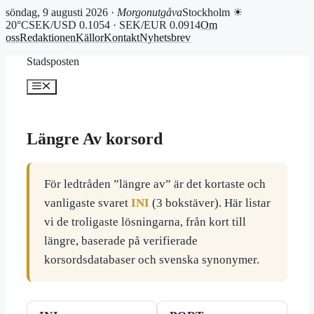
söndag, 9 augusti 2026 ·
Morgonutgåva
Stockholm ☀
20°C
SEK/USD 0.1054 · SEK/EUR 0.0914
Om
oss
Redaktionen
Källor
Kontakt
Nyhetsbrev
Hoppa
Stadsposten
till
innehåll
Meny
Längre Av korsord
För ledtråden ”längre av” är det kortaste och
vanligaste svaret
INI
(3 bokstäver). Här listar
vi de troligaste lösningarna, från kort till
längre, baserade på verifierade
korsordsdatabaser och svenska synonymer.