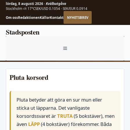
lördag, 8 augusti 2026 ·
Kvällsutgåva
Stockholm ⛅ 17°C
SEK/USD 0.1054 · SEK/EUR 0.0914
Om oss
Redaktionen
Källor
Kontakt
NYHETSBREV
Hoppa
Stadsposten
till
innehåll
MENY
Pluta korsord
Pluta betyder att göra en sur mun eller
sticka ut läpparna. Det vanligaste
korsordssvaret är
TRUTA
(5 bokstäver), men
även
LÄPP
(4 bokstäver) förekommer. Båda