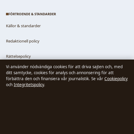
FÖRTROENDE & STANDARDER
Källor & standarder
Redaktionell policy
Rättelsepolicy
Vi använder nödvändiga cookies för att driva sajten och, med
Faktagranskningspolicy
ditt samtycke, cookies för analys och annonsering för att
förbättra den och finansiera vår journalistik. Se vår
Cookiepolicy
och
Integritetspolicy
.
Ägande & finansiering
Integritetspolicy
Cookiepolicy