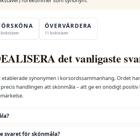
kstäver) förekommer som synonym.
FÖRSKÖNA
ÖVERVÄRDERA
 bokstäver
11 bokstäver
DEALISERA det vanligaste sva
 etablerade synonymen i korsordssammanhang. Ordet har
precis handlingen att skönmåla – att ge en onödigt positiv 
emärkelse.
åla?
te svaret för skönmåla?