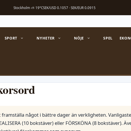
Stockholm ⛅ 19°C
SEK/USD 0.1057 · SEK/EUR 0.0915
SPORT
NYHETER
NÖJE
SPEL
EKON
korsord
framställa något i bättre dager än verkligheten. Vanligast
EALISERA (10 bokstäver) eller FÖRSKÖNA (8 bokstäver). Äv