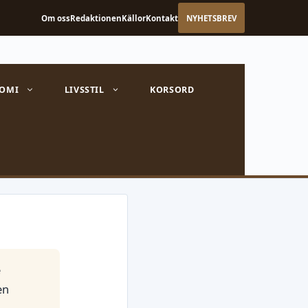
Om oss
Redaktionen
Källor
Kontakt
NYHETSBREV
OMI
LIVSSTIL
KORSORD
e
en