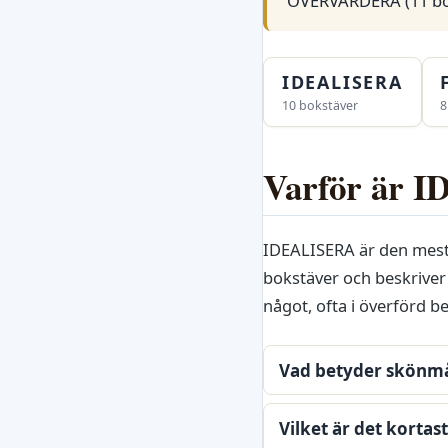
ÖVERVÄRDERA (11 bo
IDEALISERA
10 bokstäver
8
Varför är I
IDEALISERA är den mest
bokstäver och beskriver 
något, ofta i överförd b
Vad betyder skönm
Vilket är det kortas