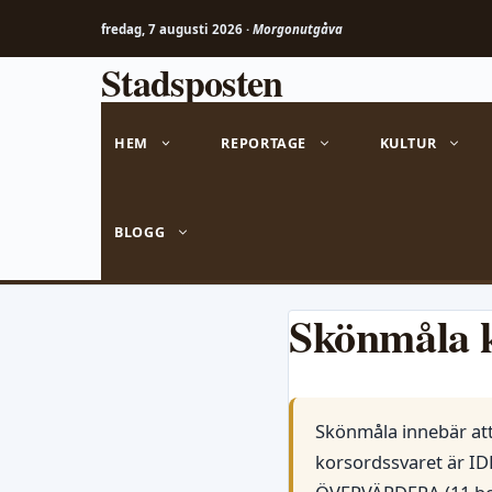
fredag, 7 augusti 2026 ·
Morgonutgåva
Stadsposten
Hoppa
till
innehåll
HEM
REPORTAGE
KULTUR
BLOGG
Skönmåla 
Skönmåla innebär att 
korsordssvaret är ID