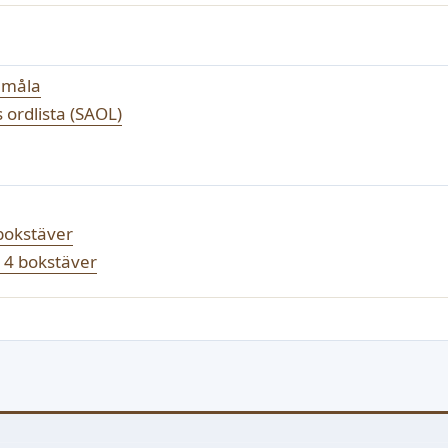
nmåla
ordlista (SAOL)
bokstäver
d 4 bokstäver