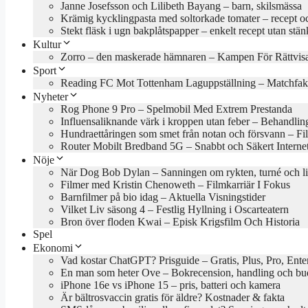
Janne Josefsson och Lilibeth Bayang – barn, skilsmässa
Krämig kycklingpasta med soltorkade tomater – recept oc
Stekt fläsk i ugn bakplåtspapper – enkelt recept utan stän
Kultur
Zorro – den maskerade hämnaren – Kampen För Rättvis
Sport
Reading FC Mot Tottenham Laguppställning – Matchfak
Nyheter
Rog Phone 9 Pro – Spelmobil Med Extrem Prestanda
Influensaliknande värk i kroppen utan feber – Behandlin
Hundraettåringen som smet från notan och försvann – Fil
Router Mobilt Bredband 5G – Snabbt och Säkert Interne
Nöje
När Dog Bob Dylan – Sanningen om rykten, turné och l
Filmer med Kristin Chenoweth – Filmkarriär I Fokus
Barnfilmer på bio idag – Aktuella Visningstider
Vilket Liv säsong 4 – Festlig Hyllning i Oscarteatern
Bron över floden Kwai – Episk Krigsfilm Och Historia
Spel
Ekonomi
Vad kostar ChatGPT? Prisguide – Gratis, Plus, Pro, Ente
En man som heter Ove – Bokrecension, handling och b
iPhone 16e vs iPhone 15 – pris, batteri och kamera
Är bältrosvaccin gratis för äldre? Kostnader & fakta