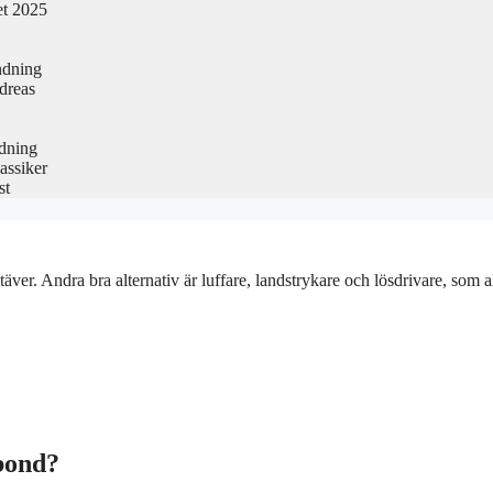
et 2025
ndning
dreas
edning
assiker
st
. Andra bra alternativ är luffare, landstrykare och lösdrivare, som al
abond?