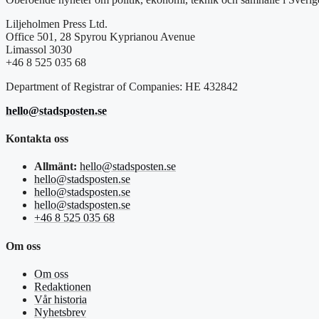
Liljeholmen Press Ltd.
Office 501, 28 Spyrou Kyprianou Avenue
Limassol 3030
+46 8 525 035 68
Department of Registrar of Companies: HE 432842
hello@stadsposten.se
Kontakta oss
Allmänt:
hello@stadsposten.se
hello@stadsposten.se
hello@stadsposten.se
hello@stadsposten.se
+46 8 525 035 68
Om oss
Om oss
Redaktionen
Vår historia
Nyhetsbrev