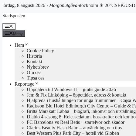
lördag, 8 augusti 2026 ·
Morgonutgåva
Stockholm ☀ 20°C
SEK/USD 
Hoppa
Stadsposten
till
innehåll
Meny
Meny
Hem
Cookie Policy
Historia
Kontakt
Nyhetsbrev
Om oss
Tipsa oss
Reportage
Uppdatera till Windows 11 – gratis guide 2026
Jem & Fix Linköping – öppettider, adress & kontakt
Hjälpreda i hushållningen för unga fruntimmer – Cajsa 
Radisson Blu Hotel Edinburgh City Centre – Guide & F
Britta Marakatt-Labba – biografi, inkomst och utställning
Diablo 4 säsong 8: Releasedatum, bosskrafter och kontro
FC Barcelona vs Real Betis – startelvor och skador
Clarins Beauty Flash Balm – användning och tips
Best Western Plus Park City – hotell vid Globen