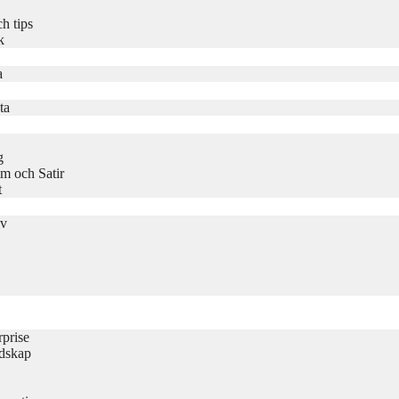
h tips
k
a
ta
g
m och Satir
t
iv
rprise
udskap