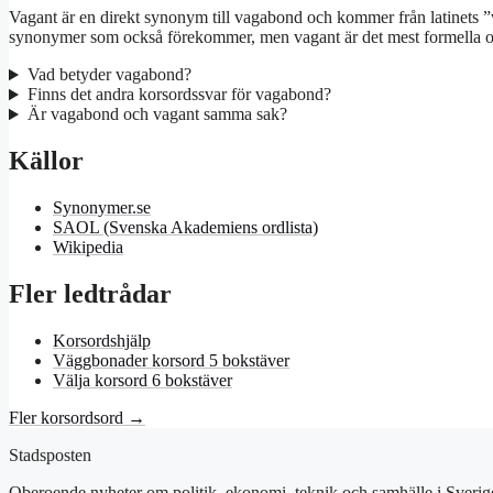
Vagant är en direkt synonym till vagabond och kommer från latinets ”v
synonymer som också förekommer, men vagant är det mest formella o
Vad betyder vagabond?
Finns det andra korsordssvar för vagabond?
Är vagabond och vagant samma sak?
Källor
Synonymer.se
SAOL (Svenska Akademiens ordlista)
Wikipedia
Fler ledtrådar
Korsordshjälp
Väggbonader korsord 5 bokstäver
Välja korsord 6 bokstäver
Fler korsordsord →
Stadsposten
Oberoende nyheter om politik, ekonomi, teknik och samhälle i Sverig