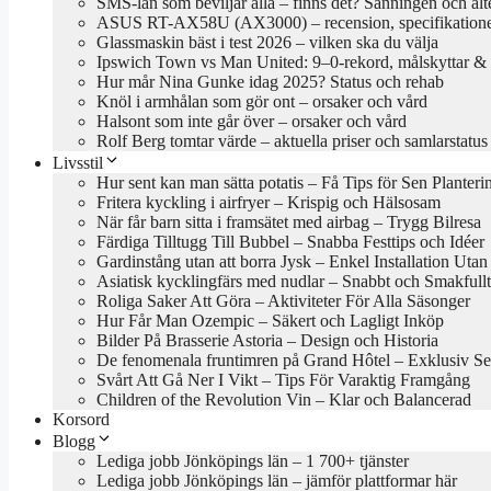
SMS-lån som beviljar alla – finns det? Sanningen och alt
ASUS RT-AX58U (AX3000) – recension, specifikationer
Glassmaskin bäst i test 2026 – vilken ska du välja
Ipswich Town vs Man United: 9–0-rekord, målskyttar & 
Hur mår Nina Gunke idag 2025? Status och rehab
Knöl i armhålan som gör ont – orsaker och vård
Halsont som inte går över – orsaker och vård
Rolf Berg tomtar värde – aktuella priser och samlarstatus
Livsstil
Hur sent kan man sätta potatis – Få Tips för Sen Planteri
Fritera kyckling i airfryer – Krispig och Hälsosam
När får barn sitta i framsätet med airbag – Trygg Bilresa
Färdiga Tilltugg Till Bubbel – Snabba Festtips och Idéer
Gardinstång utan att borra Jysk – Enkel Installation Uta
Asiatisk kycklingfärs med nudlar – Snabbt och Smakfullt
Roliga Saker Att Göra – Aktiviteter För Alla Säsonger
Hur Får Man Ozempic – Säkert och Lagligt Inköp
Bilder På Brasserie Astoria – Design och Historia
De fenomenala fruntimren på Grand Hôtel – Exklusiv Se
Svårt Att Gå Ner I Vikt – Tips För Varaktig Framgång
Children of the Revolution Vin – Klar och Balancerad
Korsord
Blogg
Lediga jobb Jönköpings län – 1 700+ tjänster
Lediga jobb Jönköpings län – jämför plattformar här