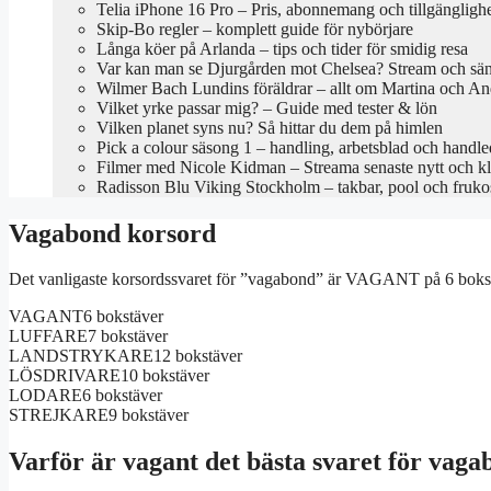
Telia iPhone 16 Pro – Pris, abonnemang och tillgängligh
Skip-Bo regler – komplett guide för nybörjare
Långa köer på Arlanda – tips och tider för smidig resa
Var kan man se Djurgården mot Chelsea? Stream och sä
Wilmer Bach Lundins föräldrar – allt om Martina och An
Vilket yrke passar mig? – Guide med tester & lön
Vilken planet syns nu? Så hittar du dem på himlen
Pick a colour säsong 1 – handling, arbetsblad och handl
Filmer med Nicole Kidman – Streama senaste nytt och kl
Radisson Blu Viking Stockholm – takbar, pool och fruko
Vagabond korsord
Det vanligaste korsordssvaret för ”vagabond” är VAGANT på 6 bokstäver
VAGANT
6 bokstäver
LUFFARE
7 bokstäver
LANDSTRYKARE
12 bokstäver
LÖSDRIVARE
10 bokstäver
LODARE
6 bokstäver
STREJKARE
9 bokstäver
Varför är vagant det bästa svaret för vag