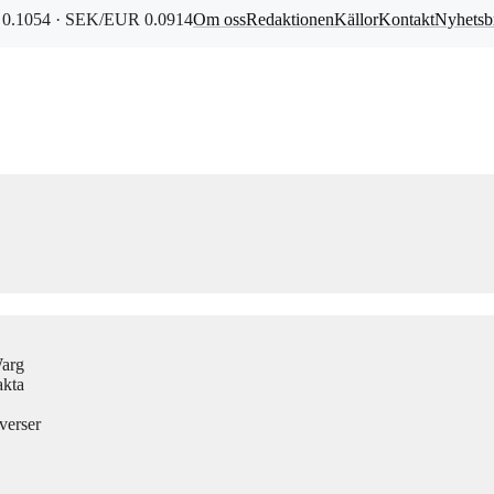
0.1054 · SEK/EUR 0.0914
Om oss
Redaktionen
Källor
Kontakt
Nyhetsb
Warg
akta
verser