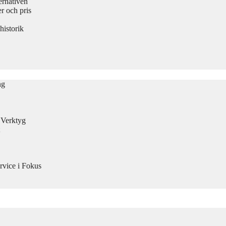
ernativen
 och pris
historik
ng
n Verktyg
rvice i Fokus