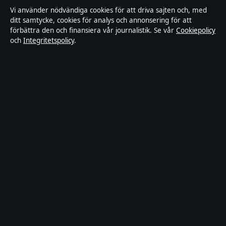
Rättelsepolicy
Vi använder nödvändiga cookies för att driva sajten och, med
ditt samtycke, cookies för analys och annonsering för att
förbättra den och finansiera vår journalistik. Se vår
Cookiepolicy
Faktagranskningspolicy
och
Integritetspolicy
.
Ägande & finansiering
Integritetspolicy
Cookiepolicy
Innehållet är endast avsett för allmän information.
Allmänna förfrågningar:
hello@stadsposten.se
.
Utgivare:
Liljeholmen Press Ltd. ·
Ansvarig utgivare:
Niklas Pettersson · Department of Registrar of
Companies HE 432842