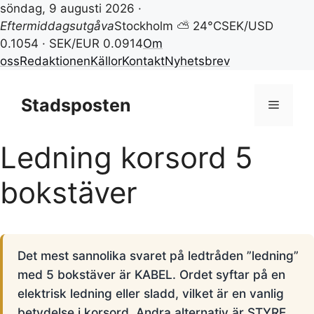
söndag, 9 augusti 2026 ·
Eftermiddagsutgåva
Stockholm ⛅ 24°C
SEK/USD
0.1054 · SEK/EUR 0.0914
Om
oss
Redaktionen
Källor
Kontakt
Nyhetsbrev
Hoppa
till
Stadsposten
Meny
innehåll
Ledning korsord 5
bokstäver
Det mest sannolika svaret på ledtråden ”ledning”
med 5 bokstäver är KABEL. Ordet syftar på en
elektrisk ledning eller sladd, vilket är en vanlig
betydelse i korsord. Andra alternativ är STYRE