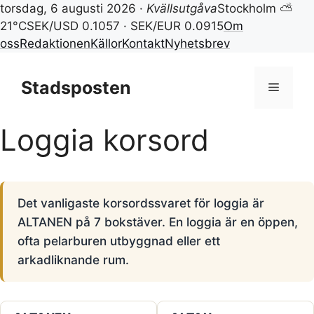
torsdag, 6 augusti 2026 ·
Kvällsutgåva
Stockholm ⛅
21°C
SEK/USD 0.1057 · SEK/EUR 0.0915
Om
oss
Redaktionen
Källor
Kontakt
Nyhetsbrev
Hoppa
till
Stadsposten
Meny
innehåll
Loggia korsord
Det vanligaste korsordssvaret för loggia är
ALTANEN på 7 bokstäver. En loggia är en öppen,
ofta pelarburen utbyggnad eller ett
arkadliknande rum.