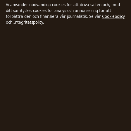
Vi använder nödvändiga cookies för att driva sajten och, med
Faktagranskningspolicy
ditt samtycke, cookies för analys och annonsering för att
förbättra den och finansiera vår journalistik. Se vår
Cookiepolicy
och
Integritetspolicy
.
Ägande & finansiering
Integritetspolicy
Cookiepolicy
Innehållet är endast avsett för allmän information. Allmänna
förfrågningar:
hello@stadsposten.se
.
Utgivare:
Liljeholmen Press Ltd. ·
Ansvarig utgivare:
Niklas Pettersson ·
Department of Registrar of Companies HE 432842
© 2026 Stadsposten.se · Liljeholmen Press Ltd. ·
WorldRSS
·