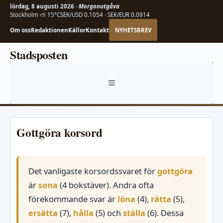
lördag, 8 augusti 2026 ·
Morgonutgåva
Stockholm ⛅ 15°C
SEK/USD 0.1054 · SEK/EUR 0.0914
Om oss
Redaktionen
Källor
Kontakt
NYHETSBREV
Hoppa
Stadsposten
till
innehåll
MENY
Gottgöra korsord
Det vanligaste korsordssvaret för
gottgöra
är
sona
(4 bokstäver). Andra ofta
förekommande svar är
löna
(4),
rätta
(5),
ersätta
(7),
hålla
(5) och
ställa
(6). Dessa