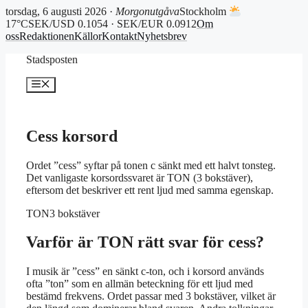
torsdag, 6 augusti 2026 ·
Morgonutgåva
Stockholm
17°C
SEK/USD 0.1054 · SEK/EUR 0.0912
Om
oss
Redaktionen
Källor
Kontakt
Nyhetsbrev
Hoppa
Stadsposten
till
innehåll
Meny
Cess korsord
Ordet ”cess” syftar på tonen c sänkt med ett halvt tonsteg.
Det vanligaste korsordssvaret är TON (3 bokstäver),
eftersom det beskriver ett rent ljud med samma egenskap.
TON
3 bokstäver
Varför är TON rätt svar för cess?
I musik är ”cess” en sänkt c-ton, och i korsord används
ofta ”ton” som en allmän beteckning för ett ljud med
bestämd frekvens. Ordet passar med 3 bokstäver, vilket är