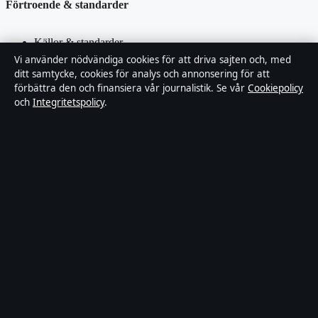
Förtroende & standarder
Källor & standarder
Vi använder nödvändiga cookies för att driva sajten och, med
Redaktionell policy
ditt samtycke, cookies för analys och annonsering för att
förbättra den och finansiera vår journalistik. Se vår
Cookiepolicy
och
Integritetspolicy
.
Rättelsepolicy
Faktagranskningspolicy
Ägande & finansiering
Integritetspolicy
Cookiepolicy
Innehållet är endast avsett för allmän information. Allmänna
förfrågningar:
hello@stadsposten.se
.