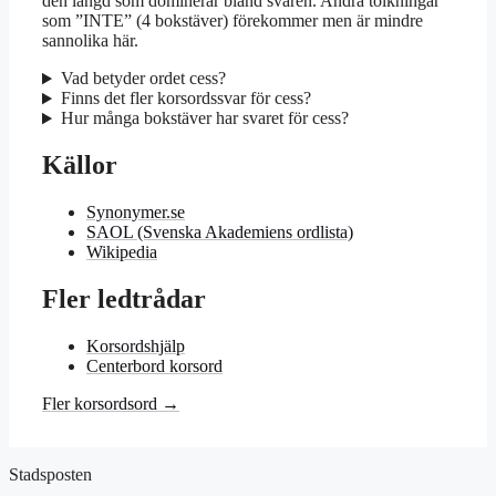
den längd som dominerar bland svaren. Andra tolkningar
som ”INTE” (4 bokstäver) förekommer men är mindre
sannolika här.
Vad betyder ordet cess?
Finns det fler korsordssvar för cess?
Hur många bokstäver har svaret för cess?
Källor
Synonymer.se
SAOL (Svenska Akademiens ordlista)
Wikipedia
Fler ledtrådar
Korsordshjälp
Centerbord korsord
Fler korsordsord →
Stadsposten