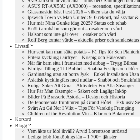
SMS-lån som beviljar alla – finns det? Sanningen och alt
ASUS RT-AX58U (AX3000) – recension, specifikationer
Glassmaskin bäst i test 2026 – vilken ska du välja
Ipswich Town vs Man United: 9–0-rekord, målskyttar & 
Hur mår Nina Gunke idag 2025? Status och rehab
Knöl i armhålan som gör ont – orsaker och vård
Halsont som inte går över – orsaker och vård
Rolf Berg tomtar värde – aktuella priser och samlarstatus
Livsstil
Hur sent kan man sätta potatis – Få Tips för Sen Planteri
Fritera kyckling i airfryer – Krispig och Hälsosam
När får barn sitta i framsätet med airbag – Trygg Bilresa
Färdiga Tilltugg Till Bubbel – Snabba Festtips och Idéer
Gardinstång utan att borra Jysk – Enkel Installation Uta
Asiatisk kycklingfärs med nudlar – Snabbt och Smakfullt
Roliga Saker Att Göra – Aktiviteter För Alla Säsonger
Hur Får Man Ozempic – Säkert och Lagligt Inköp
Bilder På Brasserie Astoria – Design och Historia
De fenomenala fruntimren på Grand Hôtel – Exklusiv Se
Svårt Att Gå Ner I Vikt – Tips För Varaktig Framgång
Children of the Revolution Vin – Klar och Balancerad
Korsord
Blogg
Vem åkte ur Idol ikväll? Arvid Lorentsson utröstad
Lediga jobb Jönköpings län – 1 700+ tjänster