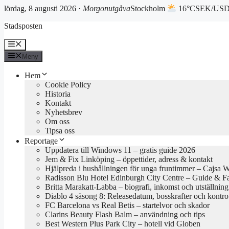
lördag, 8 augusti 2026 ·
Morgonutgåva
Stockholm
16°C
SEK/USD 
Hoppa
Stadsposten
till
innehåll
Meny
Meny
Hem
Cookie Policy
Historia
Kontakt
Nyhetsbrev
Om oss
Tipsa oss
Reportage
Uppdatera till Windows 11 – gratis guide 2026
Jem & Fix Linköping – öppettider, adress & kontakt
Hjälpreda i hushållningen för unga fruntimmer – Cajsa 
Radisson Blu Hotel Edinburgh City Centre – Guide & F
Britta Marakatt-Labba – biografi, inkomst och utställning
Diablo 4 säsong 8: Releasedatum, bosskrafter och kontro
FC Barcelona vs Real Betis – startelvor och skador
Clarins Beauty Flash Balm – användning och tips
Best Western Plus Park City – hotell vid Globen