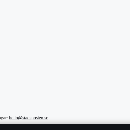
ngar:
hello@stadsposten.se
.
sson · Department of Registrar of Companies HE 432842