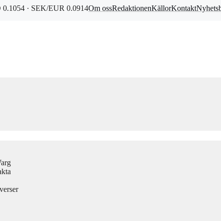
0.1054 · SEK/EUR 0.0914
Om oss
Redaktionen
Källor
Kontakt
Nyhets
Warg
akta
verser