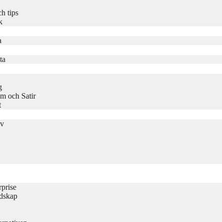
h tips
k
a
ta
g
m och Satir
t
iv
rprise
udskap