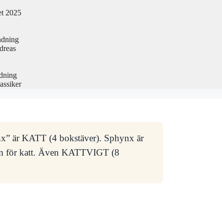
et 2025
ndning
dreas
edning
assiker
ynx” är KATT (4 bokstäver). Sphynx är
nym för katt. Även KATTVIGT (8