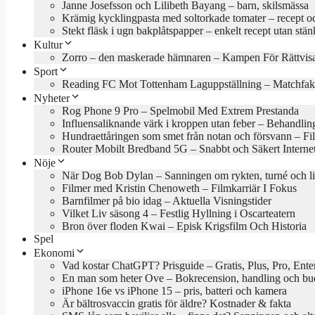
Janne Josefsson och Lilibeth Bayang – barn, skilsmässa
Krämig kycklingpasta med soltorkade tomater – recept oc
Stekt fläsk i ugn bakplåtspapper – enkelt recept utan stän
Kultur
Zorro – den maskerade hämnaren – Kampen För Rättvis
Sport
Reading FC Mot Tottenham Laguppställning – Matchfak
Nyheter
Rog Phone 9 Pro – Spelmobil Med Extrem Prestanda
Influensaliknande värk i kroppen utan feber – Behandlin
Hundraettåringen som smet från notan och försvann – Fil
Router Mobilt Bredband 5G – Snabbt och Säkert Interne
Nöje
När Dog Bob Dylan – Sanningen om rykten, turné och l
Filmer med Kristin Chenoweth – Filmkarriär I Fokus
Barnfilmer på bio idag – Aktuella Visningstider
Vilket Liv säsong 4 – Festlig Hyllning i Oscarteatern
Bron över floden Kwai – Episk Krigsfilm Och Historia
Spel
Ekonomi
Vad kostar ChatGPT? Prisguide – Gratis, Plus, Pro, Ente
En man som heter Ove – Bokrecension, handling och b
iPhone 16e vs iPhone 15 – pris, batteri och kamera
Är bältrosvaccin gratis för äldre? Kostnader & fakta