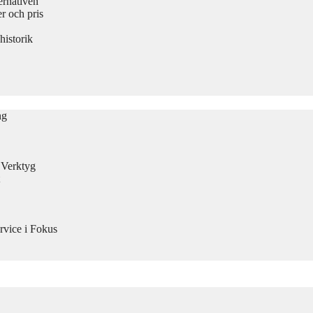
ernativen
 och pris
historik
ng
n Verktyg
rvice i Fokus