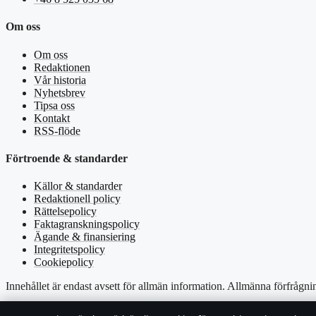
Om oss
Om oss
Redaktionen
Vår historia
Nyhetsbrev
Tipsa oss
Kontakt
RSS-flöde
Förtroende & standarder
Källor & standarder
Redaktionell policy
Rättelsepolicy
Faktagranskningspolicy
Ägande & finansiering
Integritetspolicy
Cookiepolicy
Innehållet är endast avsett för allmän information. Allmänna förfrågni
Utgivare:
Liljeholmen Press Ltd. ·
Ansvarig utgivare:
Niklas Petter