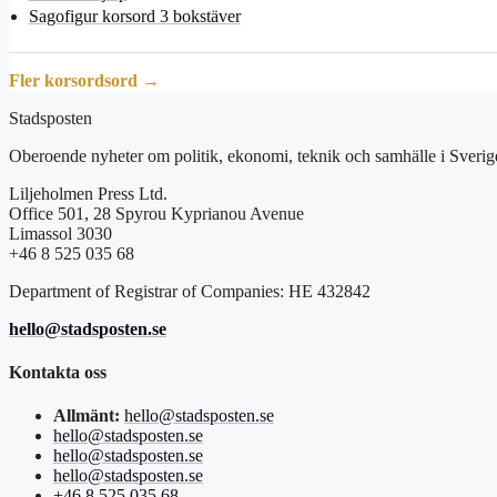
Sagofigur korsord 3 bokstäver
Fler korsordsord →
Stadsposten
Oberoende nyheter om politik, ekonomi, teknik och samhälle i Sverig
Liljeholmen Press Ltd.
Office 501, 28 Spyrou Kyprianou Avenue
Limassol 3030
+46 8 525 035 68
Department of Registrar of Companies: HE 432842
hello@stadsposten.se
Kontakta oss
Allmänt:
hello@stadsposten.se
hello@stadsposten.se
hello@stadsposten.se
hello@stadsposten.se
+46 8 525 035 68