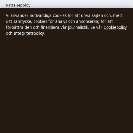
Rättelsepolicy
Vi använder nödvändiga cookies för att driva sajten och, med
Faktagranskningspolicy
ditt samtycke, cookies för analys och annonsering för att
förbättra den och finansiera vår journalistik. Se vår
Cookiepolicy
och
Integritetspolicy
.
Ägande & finansiering
Integritetspolicy
Cookiepolicy
Innehållet är endast avsett för allmän information. Allmänna
förfrågningar:
hello@stadsposten.se
.
Utgivare:
Liljeholmen Press Ltd. ·
Ansvarig utgivare:
Niklas Pettersson ·
Department of Registrar of Companies HE 432842