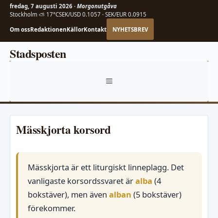
fredag, 7 augusti 2026 ·
Morgonutgåva
Stockholm ⛅ 17°C
SEK/USD 0.1057 · SEK/EUR 0.0915
Om oss
Redaktionen
Källor
Kontakt
NYHETSBREV
Hoppa
Stadsposten
till
innehåll
MENY
Mässkjorta korsord
Mässkjorta är ett liturgiskt linneplagg. Det
vanligaste korsordssvaret är
alba
(4
bokstäver), men även
alban
(5 bokstäver)
förekommer.