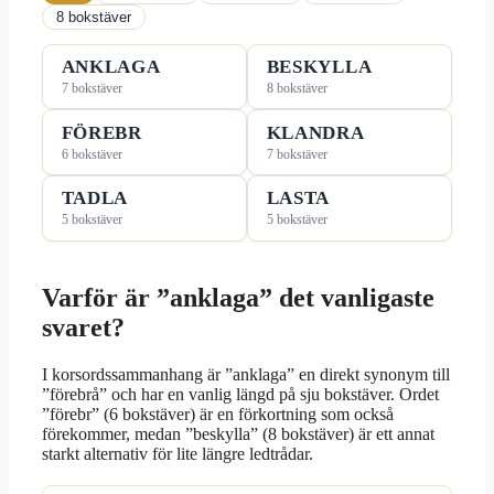
8 bokstäver
ANKLAGA
BESKYLLA
7 bokstäver
8 bokstäver
FÖREBR
KLANDRA
6 bokstäver
7 bokstäver
TADLA
LASTA
5 bokstäver
5 bokstäver
Varför är ”anklaga” det vanligaste
svaret?
I korsordssammanhang är ”anklaga” en direkt synonym till
”förebrå” och har en vanlig längd på sju bokstäver. Ordet
”förebr” (6 bokstäver) är en förkortning som också
förekommer, medan ”beskylla” (8 bokstäver) är ett annat
starkt alternativ för lite längre ledtrådar.