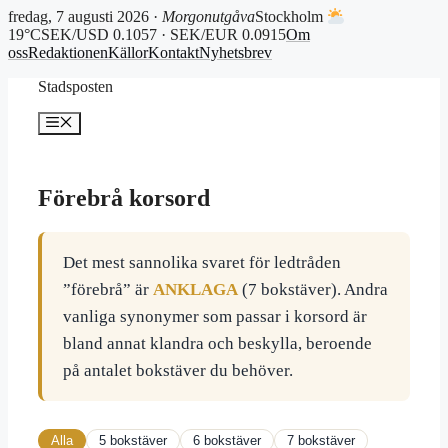
fredag, 7 augusti 2026 ·
Morgonutgåva
Stockholm
19°C
SEK/USD 0.1057 · SEK/EUR 0.0915
Om
oss
Redaktionen
Källor
Kontakt
Nyhetsbrev
Hoppa
Stadsposten
till
innehåll
Meny
Förebrå korsord
Det mest sannolika svaret för ledtråden
”förebrå” är
ANKLAGA
(7 bokstäver). Andra
vanliga synonymer som passar i korsord är
bland annat klandra och beskylla, beroende
på antalet bokstäver du behöver.
Alla
5 bokstäver
6 bokstäver
7 bokstäver