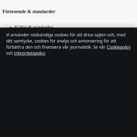
Förtroende & standarder
Källor & standarder
Vi använder nödvändiga cookies för att driva sajten och, med
ditt samtycke, cookies för analys och annonsering för att
Redaktionell policy
förbättra den och finansiera vår journalistik. Se vår
Cookiepolicy
och
Integritetspolicy
.
Rättelsepolicy
Faktagranskningspolicy
Ägande & finansiering
Integritetspolicy
Cookiepolicy
Innehållet är endast avsett för allmän information. Allmänna
förfrågningar:
hello@stadsposten.se
.