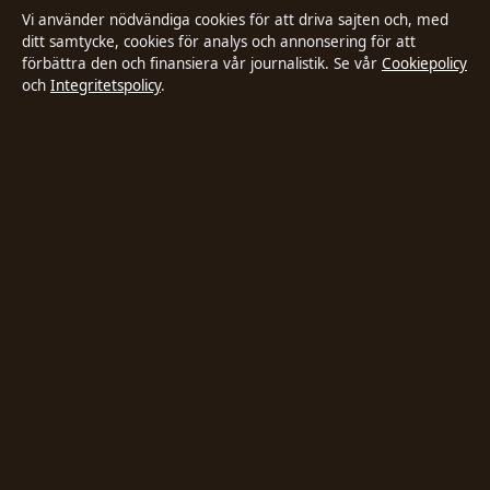
Vi använder nödvändiga cookies för att driva sajten och, med
Faktagranskningspolicy
ditt samtycke, cookies för analys och annonsering för att
förbättra den och finansiera vår journalistik. Se vår
Cookiepolicy
och
Integritetspolicy
.
Ägande & finansiering
Integritetspolicy
Cookiepolicy
Innehållet är endast avsett för allmän information. Allmänna
förfrågningar:
hello@stadsposten.se
.
Utgivare:
Liljeholmen Press Ltd. ·
Ansvarig utgivare:
Niklas Pettersson ·
Department of Registrar of Companies HE 432842
© 2026 Stadsposten.se · Liljeholmen Press Ltd. ·
WorldRSS
·