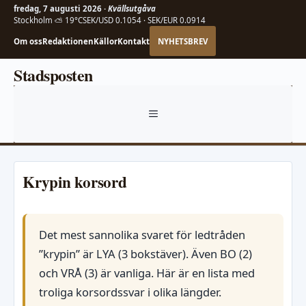
fredag, 7 augusti 2026 ·
Kvällsutgåva
Stockholm ⛅ 19°C
SEK/USD 0.1054 · SEK/EUR 0.0914
Om oss
Redaktionen
Källor
Kontakt
NYHETSBREV
Hoppa
Stadsposten
till
innehåll
MENY
Krypin korsord
Det mest sannolika svaret för ledtråden
”krypin” är LYA (3 bokstäver). Även BO (2)
och VRÅ (3) är vanliga. Här är en lista med
troliga korsordssvar i olika längder.