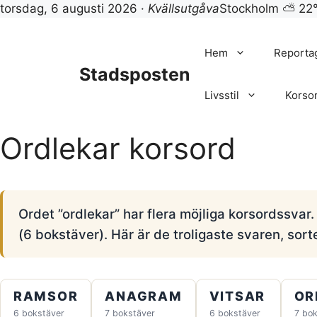
torsdag, 6 augusti 2026 ·
Kvällsutgåva
Stockholm ⛅ 22
Hoppa
till
Hem
Reporta
innehåll
Stadsposten
Livsstil
Korso
Ordlekar korsord
Ordet ”ordlekar” har flera möjliga korsordssva
(6 bokstäver). Här är de troligaste svaren, sort
RAMSOR
ANAGRAM
VITSAR
OR
6 bokstäver
7 bokstäver
6 bokstäver
7 bok