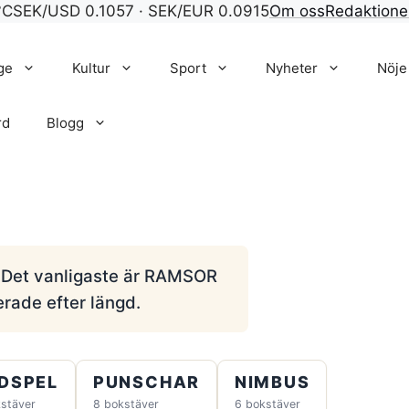
°C
SEK/USD 0.1057 · SEK/EUR 0.0915
Om oss
Redaktione
ge
Kultur
Sport
Nyheter
Nöje
rd
Blogg
r. Det vanligaste är RAMSOR
erade efter längd.
DSPEL
PUNSCHAR
NIMBUS
stäver
8 bokstäver
6 bokstäver