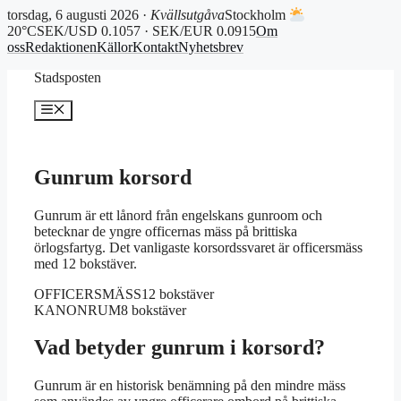
torsdag, 6 augusti 2026 ·
Kvällsutgåva
Stockholm
20°C
SEK/USD 0.1057 · SEK/EUR 0.0915
Om
oss
Redaktionen
Källor
Kontakt
Nyhetsbrev
Hoppa
Stadsposten
till
innehåll
Meny
Gunrum korsord
Gunrum är ett lånord från engelskans gunroom och
betecknar de yngre officernas mäss på brittiska
örlogsfartyg. Det vanligaste korsordssvaret är officersmäss
med 12 bokstäver.
OFFICERSMÄSS
12 bokstäver
KANONRUM
8 bokstäver
Vad betyder gunrum i korsord?
Gunrum är en historisk benämning på den mindre mäss