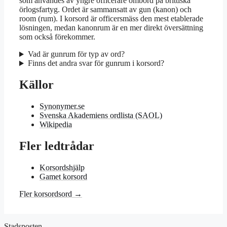
som användes av yngre officerare ombord på brittiska
örlogsfartyg. Ordet är sammansatt av gun (kanon) och
room (rum). I korsord är officersmäss den mest etablerade
lösningen, medan kanonrum är en mer direkt översättning
som också förekommer.
Vad är gunrum för typ av ord?
Finns det andra svar för gunrum i korsord?
Källor
Synonymer.se
Svenska Akademiens ordlista (SAOL)
Wikipedia
Fler ledtrådar
Korsordshjälp
Gamet korsord
Fler korsordsord →
Stadsposten