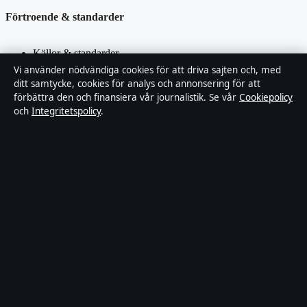
Förtroende & standarder
Källor & standarder
Vi använder nödvändiga cookies för att driva sajten och, med
Redaktionell policy
ditt samtycke, cookies för analys och annonsering för att
förbättra den och finansiera vår journalistik. Se vår
Cookiepolicy
och
Integritetspolicy
.
Rättelsepolicy
Faktagranskningspolicy
Ägande & finansiering
Integritetspolicy
Cookiepolicy
Innehållet är endast avsett för allmän information. Allmänna
förfrågningar:
hello@stadsposten.se
.