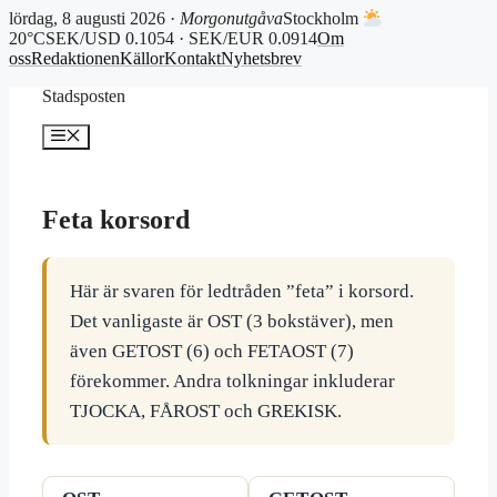
lördag, 8 augusti 2026 ·
Morgonutgåva
Stockholm
20°C
SEK/USD 0.1054 · SEK/EUR 0.0914
Om
oss
Redaktionen
Källor
Kontakt
Nyhetsbrev
Hoppa
Stadsposten
till
innehåll
Meny
Feta korsord
Här är svaren för ledtråden ”feta” i korsord.
Det vanligaste är OST (3 bokstäver), men
även GETOST (6) och FETAOST (7)
förekommer. Andra tolkningar inkluderar
TJOCKA, FÅROST och GREKISK.