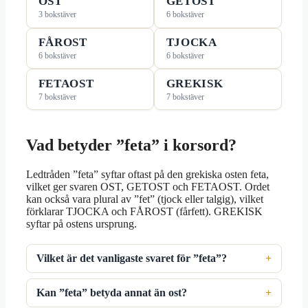
OST
GETOST
3 bokstäver
6 bokstäver
FÅROST
TJOCKA
6 bokstäver
6 bokstäver
FETAOST
GREKISK
7 bokstäver
7 bokstäver
Vad betyder ”feta” i korsord?
Ledtråden ”feta” syftar oftast på den grekiska osten feta,
vilket ger svaren OST, GETOST och FETAOST. Ordet
kan också vara plural av ”fet” (tjock eller talgig), vilket
förklarar TJOCKA och FÅROST (fårfett). GREKISK
syftar på ostens ursprung.
Vilket är det vanligaste svaret för ”feta”?
Kan ”feta” betyda annat än ost?