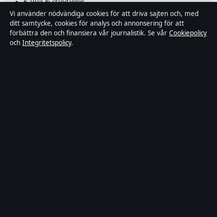
Källor & standarder
Vi använder nödvändiga cookies för att driva sajten och, med
ditt samtycke, cookies för analys och annonsering för att
Redaktionell policy
förbättra den och finansiera vår journalistik. Se vår
Cookiepolicy
och
Integritetspolicy
.
Rättelsepolicy
Faktagranskningspolicy
Ägande & finansiering
Integritetspolicy
Cookiepolicy
Innehållet är endast avsett för allmän information. Allmänna
förfrågningar:
hello@stadsposten.se
.
Utgivare:
Liljeholmen Press Ltd. ·
Ansvarig utgivare:
Niklas
Pettersson · Department of Registrar of Companies HE 432842