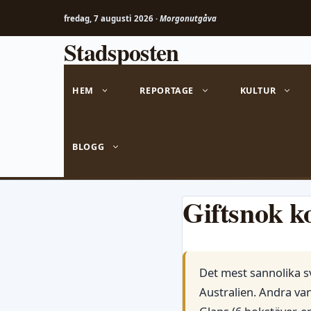
fredag, 7 augusti 2026 ·
Morgonutgåva
Stadsposten
Hoppa
till
innehåll
HEM
REPORTAGE
KULTUR
BLOGG
Giftsnok k
Det mest sannolika sv
Australien. Andra va