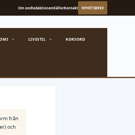
Om oss
Redaktionen
Källor
Kontakt
NYHETSBREV
OMI
LIVSSTIL
KORSORD
 orm från
er) och