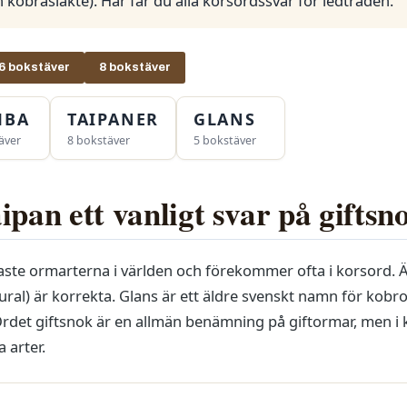
n kobrasläkte). Här får du alla korsordssvar för ledtråden.
6 bokstäver
8 bokstäver
MBA
TAIPANER
GLANS
äver
8 bokstäver
5 bokstäver
ipan ett vanligt svar på giftsn
gaste ormarterna i världen och förekommer ofta i korsord. 
al) är korrekta. Glans är ett äldre svenskt namn för kobro
Ordet giftsnok är en allmän benämning på giftormar, men i
a arter.