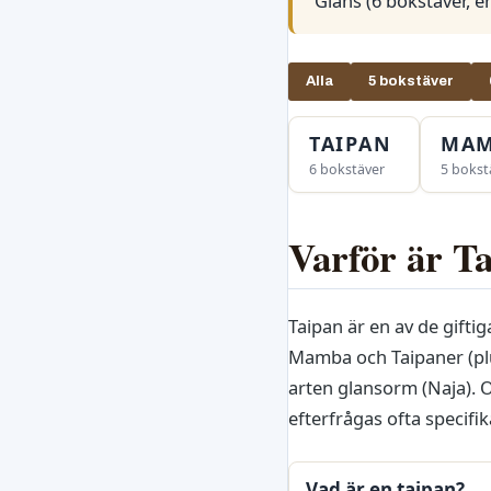
Glans (6 bokstäver, e
Alla
5 bokstäver
TAIPAN
MA
6 bokstäver
5 bokst
Varför är Ta
Taipan är en av de gifti
Mamba och Taipaner (plur
arten glansorm (Naja). 
efterfrågas ofta specifik
Vad är en taipan?