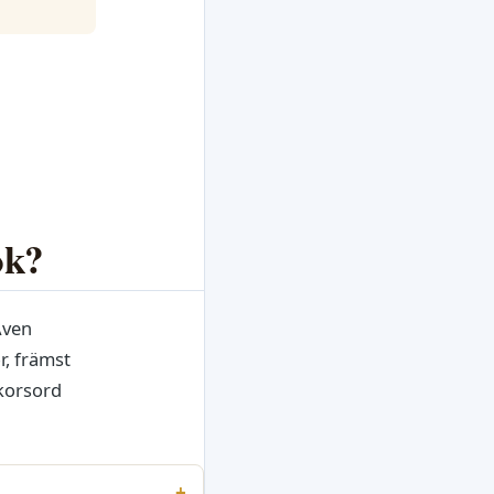
ok?
Även
r, främst
 korsord