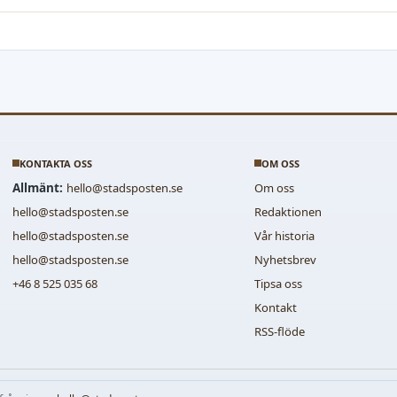
KONTAKTA OSS
OM OSS
Allmänt:
hello@stadsposten.se
Om oss
hello@stadsposten.se
Redaktionen
hello@stadsposten.se
Vår historia
hello@stadsposten.se
Nyhetsbrev
+46 8 525 035 68
Tipsa oss
Kontakt
RSS-flöde