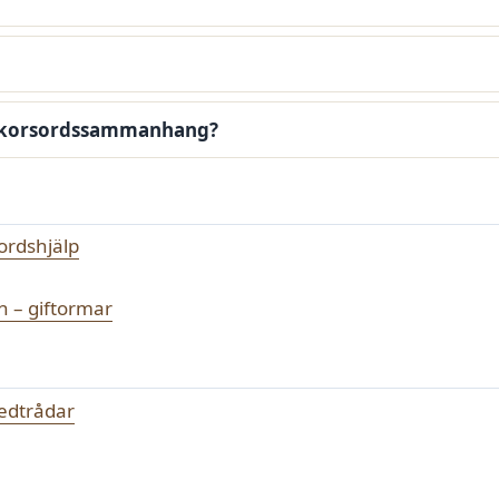
i korsordssammanhang?
ordshjälp
n – giftormar
ledtrådar