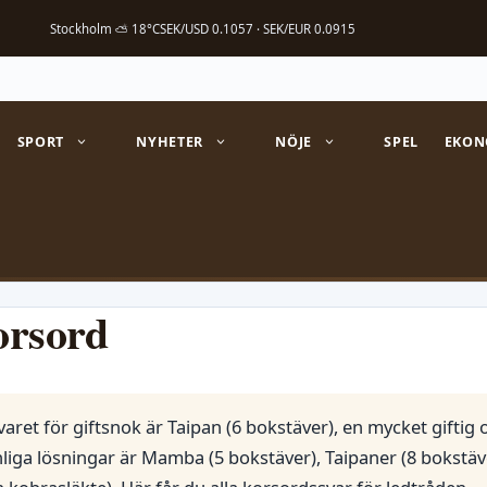
Stockholm ⛅ 18°C
SEK/USD 0.1057 · SEK/EUR 0.0915
SPORT
NYHETER
NÖJE
SPEL
EKON
orsord
aret för giftsnok är Taipan (6 bokstäver), en mycket giftig
nliga lösningar är Mamba (5 bokstäver), Taipaner (8 bokstäv