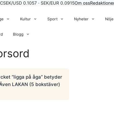
°C
SEK/USD 0.1057 · SEK/EUR 0.0915
Om oss
Redaktione
ge
Kultur
Sport
Nyheter
Nöje
rd
Blogg
orsord
ycket ”ligga på åga” betyder
t. Även LAKAN (5 bokstäver)