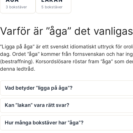
3 bokstäver
5 bokstäver
Varför är ”åga” det vanliga
”Ligga på åga” är ett svenskt idiomatiskt uttryck för orol
dag. Ordet ”åga” kommer från fornsvenskan och har ingen
(bestraffning). Korsordslösare röstar fram ”åga” som d
denna ledtråd.
Vad betyder ”ligga på åga”?
Kan ”lakan” vara rätt svar?
Hur många bokstäver har ”åga”?