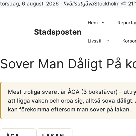
torsdag, 6 augusti 2026 ·
Kvällsutgåva
Stockholm ⛅ 21
Hoppa
till
Hem
Reporta
innehåll
Stadsposten
Livsstil
Korso
Sover Man Dåligt På k
Mest troliga svaret är ÅGA (3 bokstäver) – uttr
att ligga vaken och oroa sig, alltså sova dålig
kan förekomma eftersom man sover på lakan.
ÅGA
LAKAN