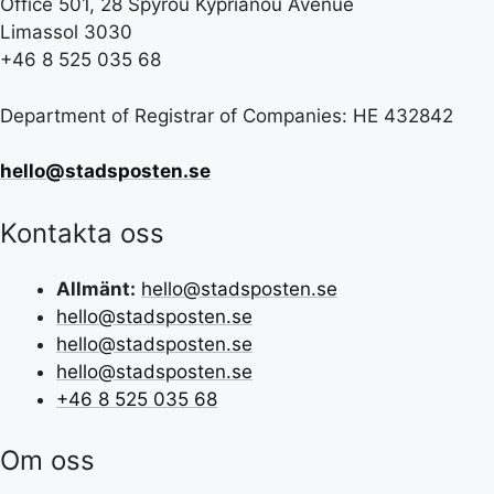
Office 501, 28 Spyrou Kyprianou Avenue
Limassol 3030
+46 8 525 035 68
Department of Registrar of Companies: HE 432842
hello@stadsposten.se
Kontakta oss
Allmänt:
hello@stadsposten.se
hello@stadsposten.se
hello@stadsposten.se
hello@stadsposten.se
+46 8 525 035 68
Om oss