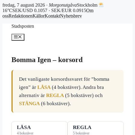
fredag, 7 augusti 2026 ·
Morgonutgåva
Stockholm
16°C
SEK/USD 0.1057 · SEK/EUR 0.0915
Om
oss
Redaktionen
Källor
Kontakt
Nyhetsbrev
Hoppa
Stadsposten
till
innehåll
Meny
Bomma Igen – korsord
Det vanligaste korsordssvaret för ”bomma
igen” är
LÅSA
(4 bokstäver). Andra bra
alternativ är
REGLA
(5 bokstäver) och
STÄNGA
(6 bokstäver).
LÅSA
REGLA
4 bokstäver
5 bokstäver