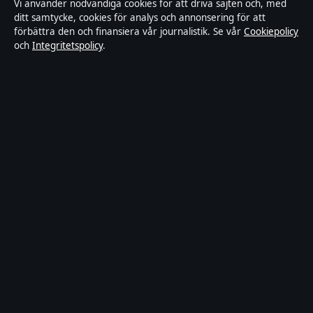
Vi använder nödvändiga cookies för att driva sajten och, med
Redaktionell policy
ditt samtycke, cookies för analys och annonsering för att
förbättra den och finansiera vår journalistik. Se vår
Cookiepolicy
och
Integritetspolicy
.
Rättelsepolicy
Faktagranskningspolicy
Ägande & finansiering
Integritetspolicy
Cookiepolicy
Innehållet är endast avsett för allmän information. Allmänna
förfrågningar:
hello@stadsposten.se
.
Utgivare:
Liljeholmen Press Ltd. ·
Ansvarig utgivare:
Niklas
Pettersson · Department of Registrar of Companies HE 432842
© 2026 Stadsposten.se · Liljeholmen Press Ltd. ·
WorldRSS
·