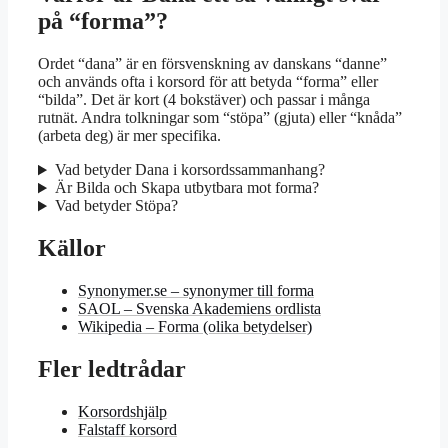
på “forma”?
Ordet “dana” är en försvenskning av danskans “danne”
och används ofta i korsord för att betyda “forma” eller
“bilda”. Det är kort (4 bokstäver) och passar i många
rutnät. Andra tolkningar som “stöpa” (gjuta) eller “knåda”
(arbeta deg) är mer specifika.
Vad betyder Dana i korsordssammanhang?
Är Bilda och Skapa utbytbara mot forma?
Vad betyder Stöpa?
Källor
Synonymer.se – synonymer till forma
SAOL – Svenska Akademiens ordlista
Wikipedia – Forma (olika betydelser)
Fler ledtrådar
Korsordshjälp
Falstaff korsord