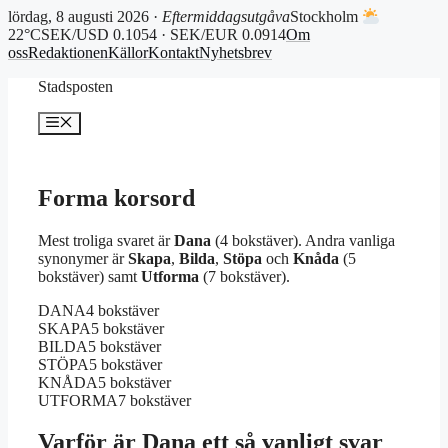
lördag, 8 augusti 2026 ·
Eftermiddagsutgåva
Stockholm
22°C
SEK/USD 0.1054 · SEK/EUR 0.0914
Om
oss
Redaktionen
Källor
Kontakt
Nyhetsbrev
Hoppa
Stadsposten
till
innehåll
Meny
Forma korsord
Mest troliga svaret är
Dana
(4 bokstäver). Andra vanliga
synonymer är
Skapa
,
Bilda
,
Stöpa
och
Knåda
(5
bokstäver) samt
Utforma
(7 bokstäver).
DANA
4 bokstäver
SKAPA
5 bokstäver
BILDA
5 bokstäver
STÖPA
5 bokstäver
KNÅDA
5 bokstäver
UTFORMA
7 bokstäver
Varför är Dana ett så vanligt svar