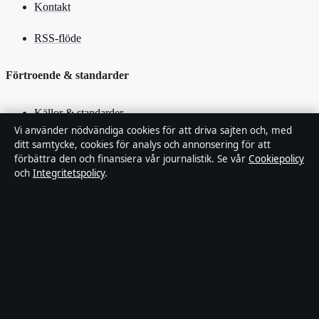
Kontakt
RSS-flöde
Förtroende & standarder
Källor & standarder
Vi använder nödvändiga cookies för att driva sajten och, med
Redaktionell policy
ditt samtycke, cookies för analys och annonsering för att
förbättra den och finansiera vår journalistik. Se vår
Cookiepolicy
och
Integritetspolicy
.
Rättelsepolicy
Faktagranskningspolicy
Ägande & finansiering
Integritetspolicy
Cookiepolicy