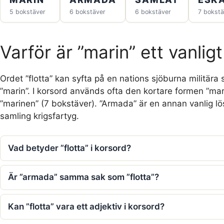
5 bokstäver
6 bokstäver
6 bokstäver
7 bokstä
Varför är ”marin” ett vanligt
Ordet ”flotta” kan syfta på en nations sjöburna militära
”marin”. I korsord används ofta den kortare formen ”mar
”marinen” (7 bokstäver). ”Armada” är en annan vanlig l
samling krigsfartyg.
Vad betyder ”flotta” i korsord?
Är ”armada” samma sak som ”flotta”?
Kan ”flotta” vara ett adjektiv i korsord?