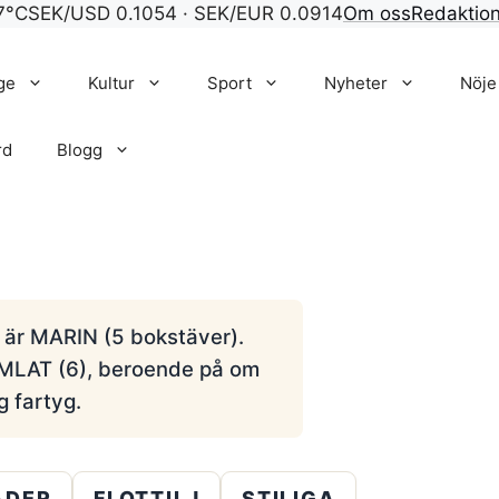
7°C
SEK/USD 0.1054 · SEK/EUR 0.0914
Om oss
Redaktio
ge
Kultur
Sport
Nyheter
Nöje
rd
Blogg
” är MARIN (5 bokstäver).
AMLAT (6), beroende på om
g fartyg.
ADER
FLOTTILJ
STILIGA