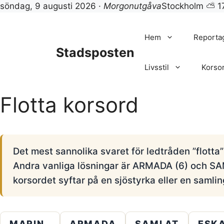
söndag, 9 augusti 2026 ·
Morgonutgåva
Stockholm ⛅ 1
Hoppa
till
Hem
Reporta
innehåll
Stadsposten
Livsstil
Korso
Flotta korsord
Det mest sannolika svaret för ledtråden ”flotta
Andra vanliga lösningar är ARMADA (6) och S
korsordet syftar på en sjöstyrka eller en samlin
MARIN
ARMADA
SAMLAT
ESK