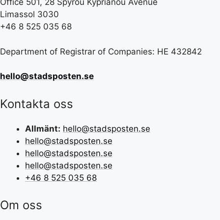
Office 501, 28 Spyrou Kyprianou Avenue
Limassol 3030
+46 8 525 035 68
Department of Registrar of Companies: HE 432842
hello@stadsposten.se
Kontakta oss
Allmänt:
hello@stadsposten.se
hello@stadsposten.se
hello@stadsposten.se
hello@stadsposten.se
+46 8 525 035 68
Om oss