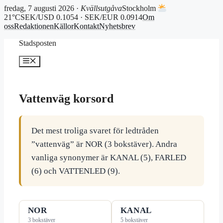
fredag, 7 augusti 2026 ·
Kvällsutgåva
Stockholm
21°C
SEK/USD 0.1054 · SEK/EUR 0.0914
Om
oss
Redaktionen
Källor
Kontakt
Nyhetsbrev
Hoppa
Stadsposten
till
innehåll
Meny
Vattenväg korsord
Det mest troliga svaret för ledtråden
”vattenväg” är NOR (3 bokstäver). Andra
vanliga synonymer är KANAL (5), FARLED
(6) och VATTENLED (9).
NOR
KANAL
3 bokstäver
5 bokstäver