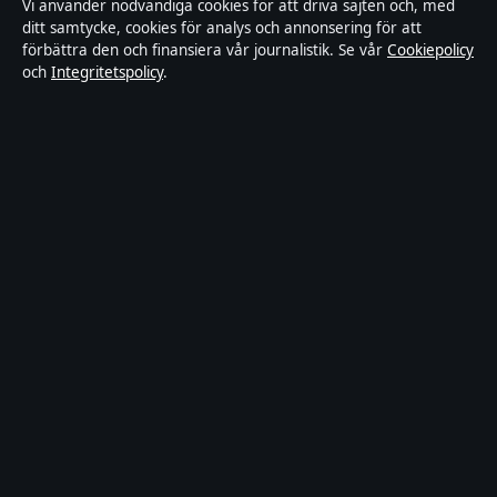
Vi använder nödvändiga cookies för att driva sajten och, med
Redaktionell policy
ditt samtycke, cookies för analys och annonsering för att
förbättra den och finansiera vår journalistik. Se vår
Cookiepolicy
och
Integritetspolicy
.
Rättelsepolicy
Faktagranskningspolicy
Ägande & finansiering
Integritetspolicy
Cookiepolicy
Innehållet är endast avsett för allmän information. Allmänna
förfrågningar:
hello@stadsposten.se
.
Utgivare:
Liljeholmen Press Ltd. ·
Ansvarig utgivare:
Niklas
Pettersson · Department of Registrar of Companies HE 432842
© 2026 Stadsposten.se · Liljeholmen Press Ltd. ·
WorldRSS
·