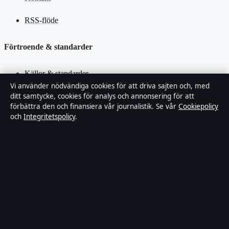
RSS-flöde
Förtroende & standarder
Källor & standarder
Vi använder nödvändiga cookies för att driva sajten och, med
ditt samtycke, cookies för analys och annonsering för att
Redaktionell policy
förbättra den och finansiera vår journalistik. Se vår
Cookiepolicy
och
Integritetspolicy
.
Rättelsepolicy
Faktagranskningspolicy
Ägande & finansiering
Integritetspolicy
Cookiepolicy