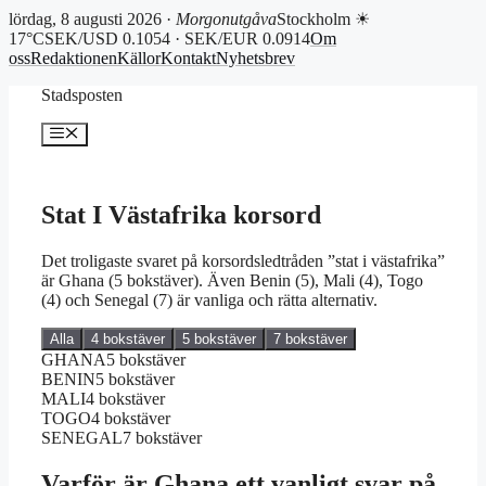
lördag, 8 augusti 2026 ·
Morgonutgåva
Stockholm ☀
17°C
SEK/USD 0.1054 · SEK/EUR 0.0914
Om
oss
Redaktionen
Källor
Kontakt
Nyhetsbrev
Hoppa
Stadsposten
till
innehåll
Meny
Stat I Västafrika korsord
Det troligaste svaret på korsordsledtråden ”stat i västafrika”
är Ghana (5 bokstäver). Även Benin (5), Mali (4), Togo
(4) och Senegal (7) är vanliga och rätta alternativ.
Alla
4 bokstäver
5 bokstäver
7 bokstäver
GHANA
5 bokstäver
BENIN
5 bokstäver
MALI
4 bokstäver
TOGO
4 bokstäver
SENEGAL
7 bokstäver
Varför är Ghana ett vanligt svar på