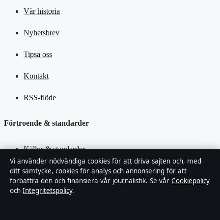
Vår historia
Nyhetsbrev
Tipsa oss
Kontakt
RSS-flöde
Förtroende & standarder
Källor & standarder
Vi använder nödvändiga cookies för att driva sajten och, med
Redaktionell policy
ditt samtycke, cookies för analys och annonsering för att
förbättra den och finansiera vår journalistik. Se vår
Cookiepolicy
och
Integritetspolicy
.
Rättelsepolicy
Faktagranskningspolicy