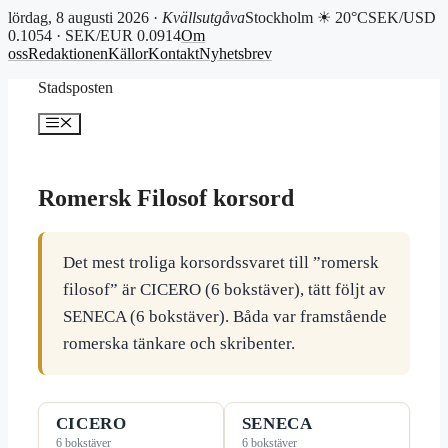
lördag, 8 augusti 2026 ·
Kvällsutgåva
Stockholm ☀ 20°C
SEK/USD
0.1054 · SEK/EUR 0.0914
Om
oss
Redaktionen
Källor
Kontakt
Nyhetsbrev
Hoppa
Stadsposten
till
innehåll
Meny
Romersk Filosof korsord
Det mest troliga korsordssvaret till ”romersk
filosof” är CICERO (6 bokstäver), tätt följt av
SENECA (6 bokstäver). Båda var framstående
romerska tänkare och skribenter.
CICERO
SENECA
6 bokstäver
6 bokstäver