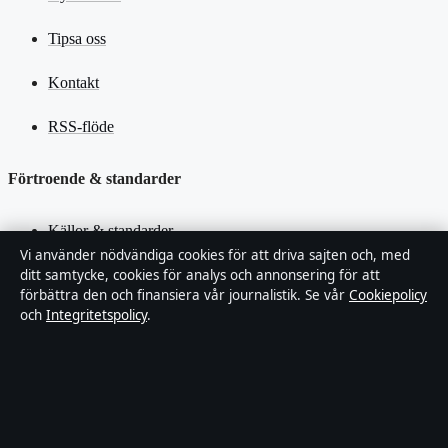
Tipsa oss
Kontakt
RSS-flöde
Förtroende & standarder
Källor & standarder
Vi använder nödvändiga cookies för att driva sajten och, med
ditt samtycke, cookies för analys och annonsering för att
Redaktionell policy
förbättra den och finansiera vår journalistik. Se vår
Cookiepolicy
och
Integritetspolicy
.
Rättelsepolicy
Faktagranskningspolicy
Ägande & finansiering