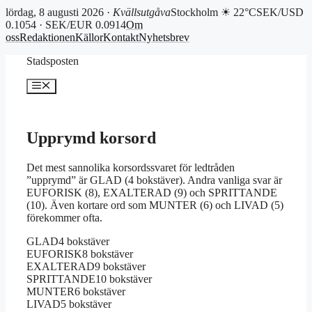
lördag, 8 augusti 2026 ·
Kvällsutgåva
Stockholm ☀ 22°C
SEK/USD
0.1054 · SEK/EUR 0.0914
Om
oss
Redaktionen
Källor
Kontakt
Nyhetsbrev
Hoppa
Stadsposten
till
innehåll
Meny
Upprymd korsord
Det mest sannolika korsordssvaret för ledtråden
”upprymd” är GLAD (4 bokstäver). Andra vanliga svar är
EUFORISK (8), EXALTERAD (9) och SPRITTANDE
(10). Även kortare ord som MUNTER (6) och LIVAD (5)
förekommer ofta.
GLAD
4 bokstäver
EUFORISK
8 bokstäver
EXALTERAD
9 bokstäver
SPRITTANDE
10 bokstäver
MUNTER
6 bokstäver
LIVAD
5 bokstäver