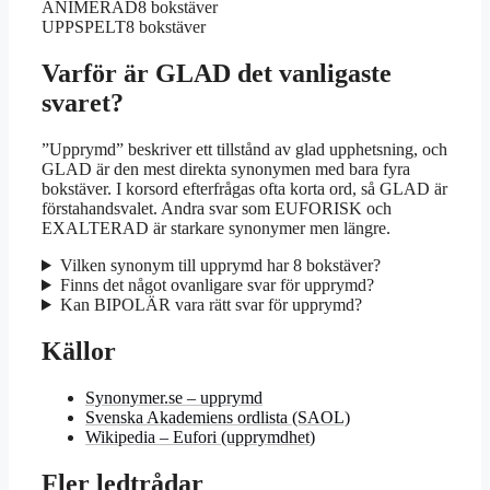
ANIMERAD
8 bokstäver
UPPSPELT
8 bokstäver
Varför är GLAD det vanligaste
svaret?
”Upprymd” beskriver ett tillstånd av glad upphetsning, och
GLAD är den mest direkta synonymen med bara fyra
bokstäver. I korsord efterfrågas ofta korta ord, så GLAD är
förstahandsvalet. Andra svar som EUFORISK och
EXALTERAD är starkare synonymer men längre.
Vilken synonym till upprymd har 8 bokstäver?
Finns det något ovanligare svar för upprymd?
Kan BIPOLÄR vara rätt svar för upprymd?
Källor
Synonymer.se – upprymd
Svenska Akademiens ordlista (SAOL)
Wikipedia – Eufori (upprymdhet)
Fler ledtrådar