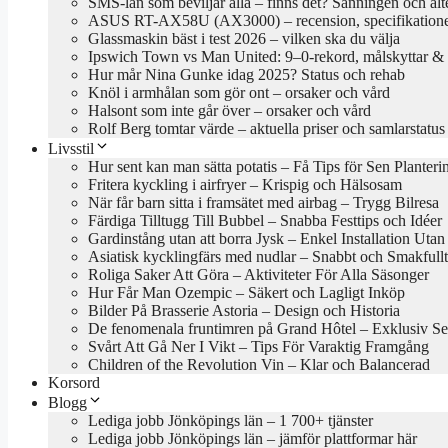
SMS-lån som beviljar alla – finns det? Sanningen och alt
ASUS RT-AX58U (AX3000) – recension, specifikationer
Glassmaskin bäst i test 2026 – vilken ska du välja
Ipswich Town vs Man United: 9–0-rekord, målskyttar & 
Hur mår Nina Gunke idag 2025? Status och rehab
Knöl i armhålan som gör ont – orsaker och vård
Halsont som inte går över – orsaker och vård
Rolf Berg tomtar värde – aktuella priser och samlarstatus
Livsstil
Hur sent kan man sätta potatis – Få Tips för Sen Planteri
Fritera kyckling i airfryer – Krispig och Hälsosam
När får barn sitta i framsätet med airbag – Trygg Bilresa
Färdiga Tilltugg Till Bubbel – Snabba Festtips och Idéer
Gardinstång utan att borra Jysk – Enkel Installation Uta
Asiatisk kycklingfärs med nudlar – Snabbt och Smakfullt
Roliga Saker Att Göra – Aktiviteter För Alla Säsonger
Hur Får Man Ozempic – Säkert och Lagligt Inköp
Bilder På Brasserie Astoria – Design och Historia
De fenomenala fruntimren på Grand Hôtel – Exklusiv Se
Svårt Att Gå Ner I Vikt – Tips För Varaktig Framgång
Children of the Revolution Vin – Klar och Balancerad
Korsord
Blogg
Lediga jobb Jönköpings län – 1 700+ tjänster
Lediga jobb Jönköpings län – jämför plattformar här