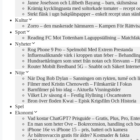
Janne Josefsson och Lilibeth Bayang – barn, skilsmässa
Krämig kycklingpasta med soltorkade tomater – recept oc
Stekt fläsk i ugn bakplåtspapper – enkelt recept utan stän
Kultur
Zorro – den maskerade hämnaren – Kampen För Rättvis
Sport
Reading FC Mot Tottenham Laguppställning – Matchfak
Nyheter
Rog Phone 9 Pro – Spelmobil Med Extrem Prestanda
Influensaliknande värk i kroppen utan feber – Behandlin
Hundraettåringen som smet från notan och försvann – Fil
Router Mobilt Bredband 5G – Snabbt och Säkert Interne
Nöje
När Dog Bob Dylan – Sanningen om rykten, turné och l
Filmer med Kristin Chenoweth – Filmkarriär I Fokus
Barnfilmer på bio idag – Aktuella Visningstider
Vilket Liv säsong 4 – Festlig Hyllning i Oscarteatern
Bron över floden Kwai – Episk Krigsfilm Och Historia
Spel
Ekonomi
Vad kostar ChatGPT? Prisguide – Gratis, Plus, Pro, Ente
En man som heter Ove – Bokrecension, handling och b
iPhone 16e vs iPhone 15 – pris, batteri och kamera
Är bältrosvaccin gratis för äldre? Kostnader & fakta