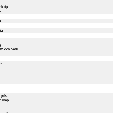
h tips
k
a
ta
g
m och Satir
t
iv
rprise
udskap