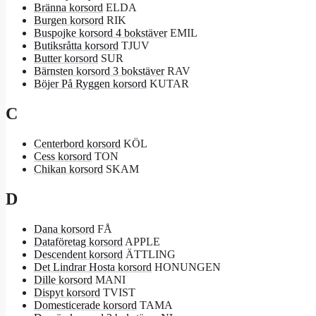
Bränna korsord
ELDA
Burgen korsord
RIK
Buspojke korsord 4 bokstäver
EMIL
Butiksråtta korsord
TJUV
Butter korsord
SUR
Bärnsten korsord 3 bokstäver
RAV
Böjer På Ryggen korsord
KUTAR
C
Centerbord korsord
KÖL
Cess korsord
TON
Chikan korsord
SKAM
D
Dana korsord
FÅ
Dataföretag korsord
APPLE
Descendent korsord
ÄTTLING
Det Lindrar Hosta korsord
HONUNGEN
Dille korsord
MANI
Dispyt korsord
TVIST
Domesticerade korsord
TAMA