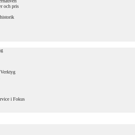
ernativen
 och pris
historik
ng
n Verktyg
rvice i Fokus