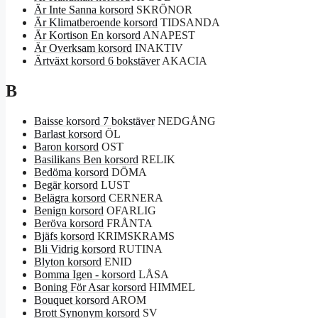
Är Inte Sanna korsord
SKRÖNOR
Är Klimatberoende korsord
TIDSANDA
Är Kortison En korsord
ANAPEST
Är Overksam korsord
INAKTIV
Ärtväxt korsord 6 bokstäver
AKACIA
B
Baisse korsord 7 bokstäver
NEDGÅNG
Barlast korsord
ÖL
Baron korsord
OST
Basilikans Ben korsord
RELIK
Bedöma korsord
DÖMA
Begär korsord
LUST
Belägra korsord
CERNERA
Benign korsord
OFARLIG
Beröva korsord
FRÅNTA
Bjäfs korsord
KRIMSKRAMS
Bli Vidrig korsord
RUTINA
Blyton korsord
ENID
Bomma Igen - korsord
LÅSA
Boning För Asar korsord
HIMMEL
Bouquet korsord
AROM
Brott Synonym korsord
SV