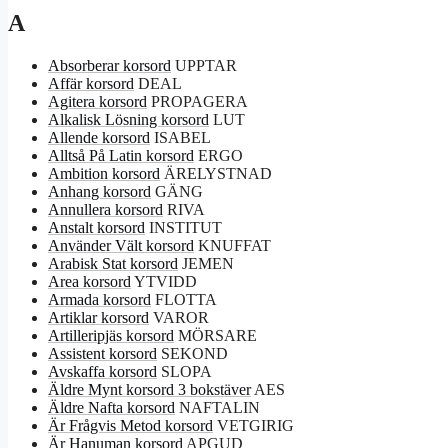
A
Absorberar korsord
UPPTAR
Affär korsord
DEAL
Agitera korsord
PROPAGERA
Alkalisk Lösning korsord
LUT
Allende korsord
ISABEL
Alltså På Latin korsord
ERGO
Ambition korsord
ÄRELYSTNAD
Anhang korsord
GÄNG
Annullera korsord
RIVA
Anstalt korsord
INSTITUT
Använder Vält korsord
KNUFFAT
Arabisk Stat korsord
JEMEN
Area korsord
YTVIDD
Armada korsord
FLOTTA
Artiklar korsord
VAROR
Artilleripjäs korsord
MÖRSARE
Assistent korsord
SEKOND
Avskaffa korsord
SLOPA
Äldre Mynt korsord 3 bokstäver
AES
Äldre Nafta korsord
NAFTALIN
Är Frågvis Metod korsord
VETGIRIG
Är Hanuman korsord
APGUD