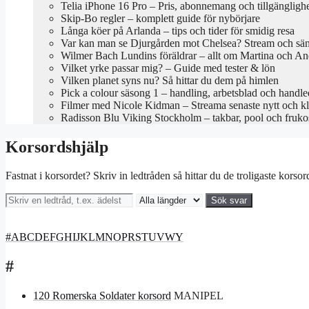
Telia iPhone 16 Pro – Pris, abonnemang och tillgängligh
Skip-Bo regler – komplett guide för nybörjare
Långa köer på Arlanda – tips och tider för smidig resa
Var kan man se Djurgården mot Chelsea? Stream och sä
Wilmer Bach Lundins föräldrar – allt om Martina och An
Vilket yrke passar mig? – Guide med tester & lön
Vilken planet syns nu? Så hittar du dem på himlen
Pick a colour säsong 1 – handling, arbetsblad och handl
Filmer med Nicole Kidman – Streama senaste nytt och kl
Radisson Blu Viking Stockholm – takbar, pool och fruko
Korsordshjälp
Fastnat i korsordet? Skriv in ledtråden så hittar du de troligaste korso
Sök svar
#
A
B
C
D
E
F
G
H
I
J
K
L
M
N
O
P
R
S
T
U
V
W
Y
#
120 Romerska Soldater korsord
MANIPEL