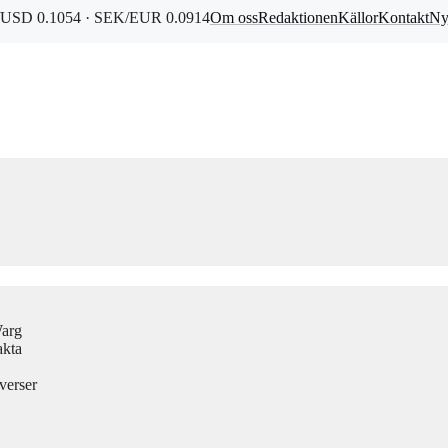
USD 0.1054 · SEK/EUR 0.0914
Om oss
Redaktionen
Källor
Kontakt
Ny
Warg
akta
verser