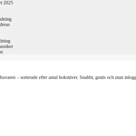
et 2025
ndning
dreas
edning
assiker
st
rdssvaren – sorterade efter antal bokstäver. Snabbt, gratis och utan inlog