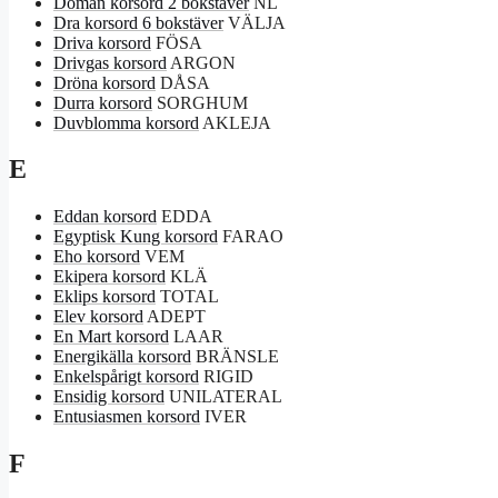
Domän korsord 2 bokstäver
NL
Dra korsord 6 bokstäver
VÄLJA
Driva korsord
FÖSA
Drivgas korsord
ARGON
Dröna korsord
DÅSA
Durra korsord
SORGHUM
Duvblomma korsord
AKLEJA
E
Eddan korsord
EDDA
Egyptisk Kung korsord
FARAO
Eho korsord
VEM
Ekipera korsord
KLÄ
Eklips korsord
TOTAL
Elev korsord
ADEPT
En Mart korsord
LAAR
Energikälla korsord
BRÄNSLE
Enkelspårigt korsord
RIGID
Ensidig korsord
UNILATERAL
Entusiasmen korsord
IVER
F