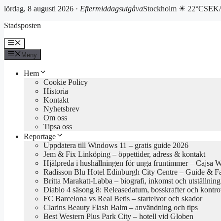
lördag, 8 augusti 2026 ·
Eftermiddagsutgåva
Stockholm ☀ 22°C
SEK/
Hoppa
Stadsposten
till
innehåll
Meny
Meny
Hem
Cookie Policy
Historia
Kontakt
Nyhetsbrev
Om oss
Tipsa oss
Reportage
Uppdatera till Windows 11 – gratis guide 2026
Jem & Fix Linköping – öppettider, adress & kontakt
Hjälpreda i hushållningen för unga fruntimmer – Cajsa 
Radisson Blu Hotel Edinburgh City Centre – Guide & F
Britta Marakatt-Labba – biografi, inkomst och utställning
Diablo 4 säsong 8: Releasedatum, bosskrafter och kontro
FC Barcelona vs Real Betis – startelvor och skador
Clarins Beauty Flash Balm – användning och tips
Best Western Plus Park City – hotell vid Globen