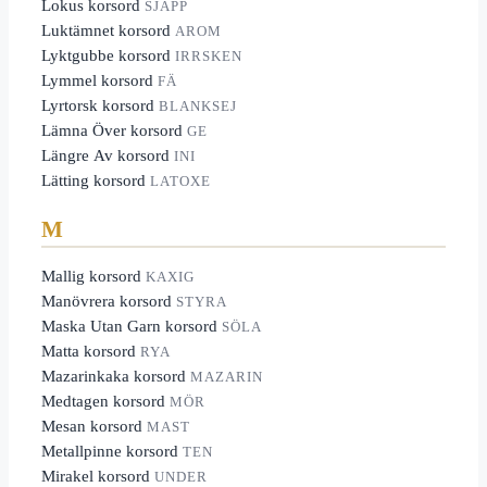
Lokus korsord
SJAPP
Luktämnet korsord
AROM
Lyktgubbe korsord
IRRSKEN
Lymmel korsord
FÄ
Lyrtorsk korsord
BLANKSEJ
Lämna Över korsord
GE
Längre Av korsord
INI
Lätting korsord
LATOXE
M
Mallig korsord
KAXIG
Manövrera korsord
STYRA
Maska Utan Garn korsord
SÖLA
Matta korsord
RYA
Mazarinkaka korsord
MAZARIN
Medtagen korsord
MÖR
Mesan korsord
MAST
Metallpinne korsord
TEN
Mirakel korsord
UNDER