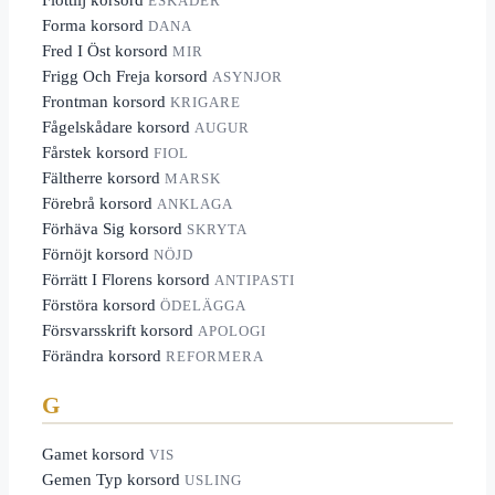
ESKADER
Forma korsord
DANA
Fred I Öst korsord
MIR
Frigg Och Freja korsord
ASYNJOR
Frontman korsord
KRIGARE
Fågelskådare korsord
AUGUR
Fårstek korsord
FIOL
Fältherre korsord
MARSK
Förebrå korsord
ANKLAGA
Förhäva Sig korsord
SKRYTA
Förnöjt korsord
NÖJD
Förrätt I Florens korsord
ANTIPASTI
Förstöra korsord
ÖDELÄGGA
Försvarsskrift korsord
APOLOGI
Förändra korsord
REFORMERA
G
Gamet korsord
VIS
Gemen Typ korsord
USLING