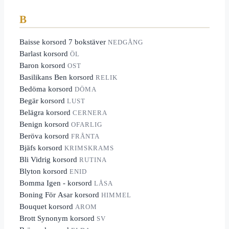
B
Baisse korsord 7 bokstäver
NEDGÅNG
Barlast korsord
ÖL
Baron korsord
OST
Basilikans Ben korsord
RELIK
Bedöma korsord
DÖMA
Begär korsord
LUST
Belägra korsord
CERNERA
Benign korsord
OFARLIG
Beröva korsord
FRÅNTA
Bjäfs korsord
KRIMSKRAMS
Bli Vidrig korsord
RUTINA
Blyton korsord
ENID
Bomma Igen - korsord
LÅSA
Boning För Asar korsord
HIMMEL
Bouquet korsord
AROM
Brott Synonym korsord
SV