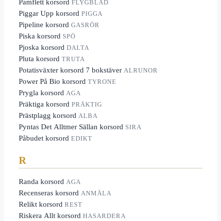
Pamflett korsord
FLYGBLAD
Piggar Upp korsord
PIGGA
Pipeline korsord
GASRÖR
Piska korsord
SPÖ
Pjoska korsord
DALTA
Pluta korsord
TRUTA
Potatisväxter korsord 7 bokstäver
ALRUNOR
Power På Bio korsord
TYRONE
Prygla korsord
AGA
Präktiga korsord
PRÄKTIG
Prästplagg korsord
ALBA
Pyntas Det Alltmer Sällan korsord
SIRA
Påbudet korsord
EDIKT
R
Randa korsord
AGA
Recenseras korsord
ANMÄLA
Relikt korsord
REST
Riskera Allt korsord
HASARDERA