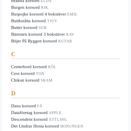
Bränna korsord
ELDA
Burgen korsord
RIK
Buspojke korsord 4 bokstäver
EMIL
Butiksråtta korsord
TJUV
Butter korsord
SUR
Bärnsten korsord 3 bokstäver
RAV
Böjer På Ryggen korsord
KUTAR
C
Centerbord korsord
KÖL
Cess korsord
TON
Chikan korsord
SKAM
D
Dana korsord
FÅ
Dataföretag korsord
APPLE
Descendent korsord
ÄTTLING
Det Lindrar Hosta korsord
HONUNGEN