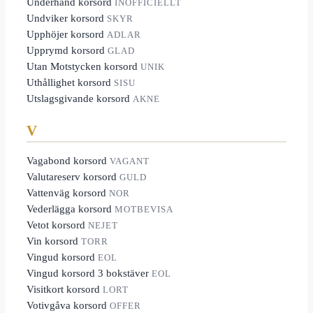
Underhand korsord
INOFFICIELLT
Undviker korsord
SKYR
Upphöjer korsord
ADLAR
Upprymd korsord
GLAD
Utan Motstycken korsord
UNIK
Uthållighet korsord
SISU
Utslagsgivande korsord
AKNE
V
Vagabond korsord
VAGANT
Valutareserv korsord
GULD
Vattenväg korsord
NOR
Vederlägga korsord
MOTBEVISA
Vetot korsord
NEJET
Vin korsord
TORR
Vingud korsord
EOL
Vingud korsord 3 bokstäver
EOL
Visitkort korsord
LORT
Votivgåva korsord
OFFER