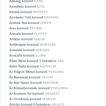
Anhang korsord
GÄNG
Annullera korsord
RIVA
Anstalt korsord
INSTITUT
Använder Vält korsord
KNUFFAT
Arabisk Stat korsord
JEMEN
Area korsord
YTVIDD
Armada korsord
FLOTTA
Artiklar korsord
VAROR
Artilleripjäs korsord
MÖRSARE
Assistent korsord
SEKOND
Avskaffa korsord
SLOPA
Äldre Mynt korsord 3 bokstäver
AES
Äldre Nafta korsord
NAFTALIN
Är Frågvis Metod korsord
VETGIRIG
Är Hanuman korsord
APGUD
Är Inte Sanna korsord
SKRÖNOR
Är Klimatberoende korsord
TIDSANDA
Är Kortison En korsord
ANAPEST
Är Overksam korsord
INAKTIV
Ärtväxt korsord 6 bokstäver
AKACIA