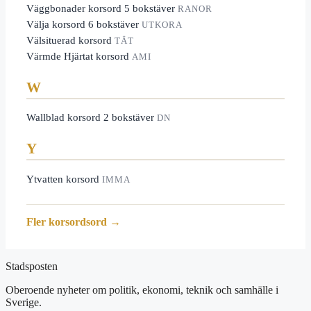
Väggbonader korsord 5 bokstäver
RANOR
Välja korsord 6 bokstäver
UTKORA
Välsituerad korsord
TÄT
Värmde Hjärtat korsord
AMI
W
Wallblad korsord 2 bokstäver
DN
Y
Ytvatten korsord
IMMA
Fler korsordsord →
Stadsposten
Oberoende nyheter om politik, ekonomi, teknik och samhälle i
Sverige.