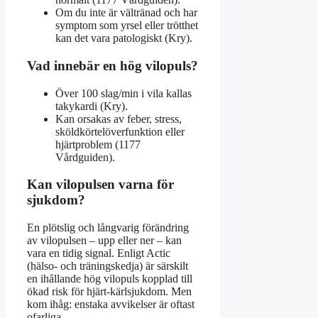
Om du inte är vältränad och har
symptom som yrsel eller trötthet
kan det vara patologiskt (Kry).
Vad innebär en hög vilopuls?
Över 100 slag/min i vila kallas
takykardi (Kry).
Kan orsakas av feber, stress,
sköldkörtelöverfunktion eller
hjärtproblem (1177
Vårdguiden).
Kan vilopulsen varna för
sjukdom?
En plötslig och långvarig förändring
av vilopulsen – upp eller ner – kan
vara en tidig signal. Enligt Actic
(hälso- och träningskedja) är särskilt
en ihållande hög vilopuls kopplad till
ökad risk för hjärt-kärlsjukdom. Men
kom ihåg: enstaka avvikelser är oftast
ofarliga.