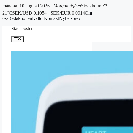
måndag, 10 augusti 2026 ·
Morgonutgåva
Stockholm ⛅
21°C
SEK/USD 0.1054 · SEK/EUR 0.0914
Om
oss
Redaktionen
Källor
Kontakt
Nyhetsbrev
Hoppa
Stadsposten
till
innehåll
Meny