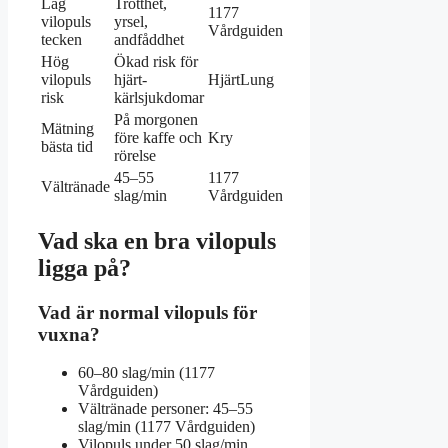
Låg
Trötthet,
1177
vilopuls
yrsel,
Vårdguiden
tecken
andfåddhet
Hög
Ökad risk för
vilopuls
hjärt-
HjärtLung
risk
kärlsjukdomar
På morgonen
Mätning
före kaffe och
Kry
bästa tid
rörelse
45–55
1177
Vältränade
slag/min
Vårdguiden
Vad ska en bra vilopuls
ligga på?
Vad är normal vilopuls för
vuxna?
60–80 slag/min (1177
Vårdguiden)
Vältränade personer: 45–55
slag/min (1177 Vårdguiden)
Vilopuls under 50 slag/min