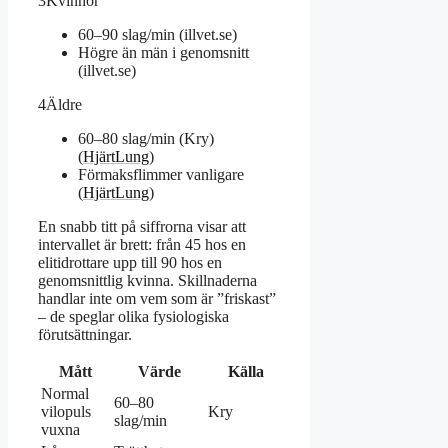
3
Kvinnor
60–90 slag/min (illvet.se)
Högre än män i genomsnitt
(illvet.se)
4
Äldre
60–80 slag/min (Kry)
(
HjärtLung
)
Förmaksflimmer vanligare
(
HjärtLung
)
En snabb titt på siffrorna visar att
intervallet är brett: från 45 hos en
elitidrottare upp till 90 hos en
genomsnittlig kvinna. Skillnaderna
handlar inte om vem som är ”friskast”
– de speglar olika fysiologiska
förutsättningar.
Mått
Värde
Källa
Normal
60–80
vilopuls
Kry
slag/min
vuxna