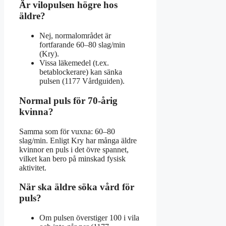
Är vilopulsen högre hos
äldre?
Nej, normalområdet är
fortfarande 60–80 slag/min
(Kry).
Vissa läkemedel (t.ex.
betablockerare) kan sänka
pulsen (1177 Vårdguiden).
Normal puls för 70-årig
kvinna?
Samma som för vuxna: 60–80
slag/min. Enligt Kry har många äldre
kvinnor en puls i det övre spannet,
vilket kan bero på minskad fysisk
aktivitet.
När ska äldre söka vård för
puls?
Om pulsen överstiger 100 i vila