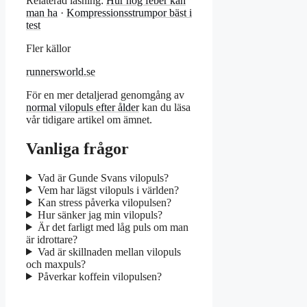
Relaterad läsning:
Hur hög feber kan
man ha
·
Kompressionsstrumpor bäst i
test
Fler källor
runnersworld.se
För en mer detaljerad genomgång av
normal vilopuls efter ålder
kan du läsa
vår tidigare artikel om ämnet.
Vanliga frågor
Vad är Gunde Svans vilopuls?
Vem har lägst vilopuls i världen?
Kan stress påverka vilopulsen?
Hur sänker jag min vilopuls?
Är det farligt med låg puls om man
är idrottare?
Vad är skillnaden mellan vilopuls
och maxpuls?
Påverkar koffein vilopulsen?