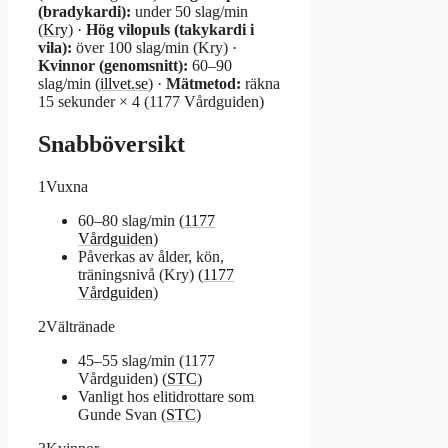
(bradykardi):
under 50 slag/min
(
Kry
) ·
Hög vilopuls (takykardi i
vila):
över 100 slag/min (Kry) ·
Kvinnor (genomsnitt):
60–90
slag/min (
illvet.se
) ·
Mätmetod:
räkna
15 sekunder × 4 (1177 Vårdguiden)
Snabböversikt
1
Vuxna
60–80 slag/min (
1177
Vårdguiden
)
Påverkas av ålder, kön,
träningsnivå (Kry) (
1177
Vårdguiden
)
2
Vältränade
45–55 slag/min (1177
Vårdguiden) (
STC
)
Vanligt hos elitidrottare som
Gunde Svan (
STC
)