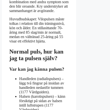
kombination med andra symptom som
den blir oroande. Kry understryker att
sammanhanget är avgörande.
Huvudbudskapet: Vilopulsen måste
tolkas i relation till din träningsnivå,
kön och ålder. En stillasittande 70-
åring med 85 slag/min är normalt,
medan en vältränad 25-åring på 55
visar ett effektivt hjärta.
Normal puls, hur kan
jag ta pulsen själv?
Var kan jag känna pulsen?
Handleden (radialispulsen) –
lägg två fingrar på insidan av
handleden nedanför tummen
(1177 Vårdguiden).
Halsen (karotispulsen) – känn
försiktigt på sidan av halsen
intill luftstrupen (1177
Vårdguiden).