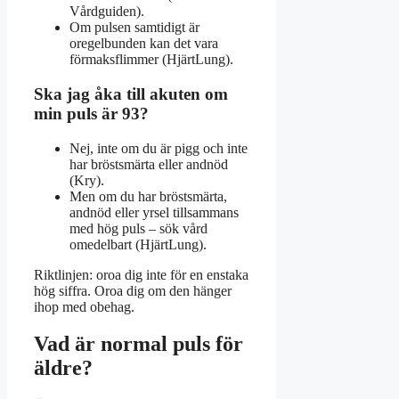
Vårdguiden).
Om pulsen samtidigt är
oregelbunden kan det vara
förmaksflimmer (HjärtLung).
Ska jag åka till akuten om
min puls är 93?
Nej, inte om du är pigg och inte
har bröstsmärta eller andnöd
(Kry).
Men om du har bröstsmärta,
andnöd eller yrsel tillsammans
med hög puls – sök vård
omedelbart (HjärtLung).
Riktlinjen: oroa dig inte för en enstaka
hög siffra. Oroa dig om den hänger
ihop med obehag.
Vad är normal puls för
äldre?