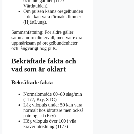
och inte går ner (1177
Vårdguiden).
Om pulsen känns oregelbunden
– det kan vara förmaksflimmer
(HjärtLung).
Sammanfattning: För äldre gäller
samma normalintervall, men var extra
uppmärksam på oregelbundenheter
och långvarigt hög puls.
Bekräftade fakta och
vad som är oklart
Bekräftade fakta
Normalområde 60–80 slag/min
(1177, Kry, STC)
Låg vilopuls under 50 kan vara
normalt hos idrottare men också
patologiskt (Kry)
Hög vilopuls över 100 i vila
kräver utredning (1177)