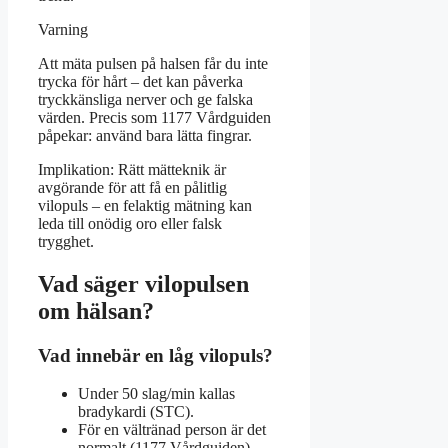
Varning
Att mäta pulsen på halsen får du inte
trycka för hårt – det kan påverka
tryckkänsliga nerver och ge falska
värden. Precis som 1177 Vårdguiden
påpekar: använd bara lätta fingrar.
Implikation: Rätt mätteknik är
avgörande för att få en pålitlig
vilopuls – en felaktig mätning kan
leda till onödig oro eller falsk
trygghet.
Vad säger vilopulsen
om hälsan?
Vad innebär en låg vilopuls?
Under 50 slag/min kallas
bradykardi (STC).
För en vältränad person är det
normalt (1177 Vårdguiden).