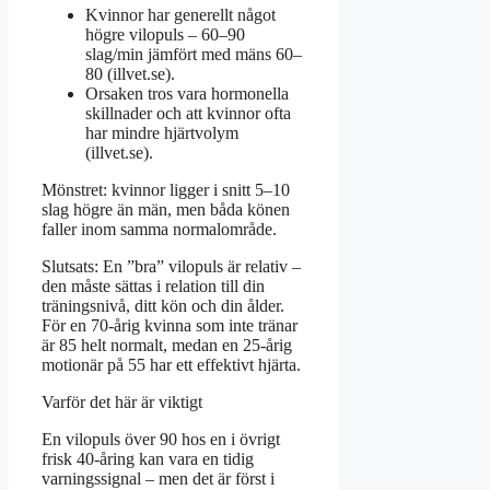
Kvinnor har generellt något
högre vilopuls – 60–90
slag/min jämfört med mäns 60–
80 (illvet.se).
Orsaken tros vara hormonella
skillnader och att kvinnor ofta
har mindre hjärtvolym
(illvet.se).
Mönstret: kvinnor ligger i snitt 5–10
slag högre än män, men båda könen
faller inom samma normalområde.
Slutsats: En ”bra” vilopuls är relativ –
den måste sättas i relation till din
träningsnivå, ditt kön och din ålder.
För en 70-årig kvinna som inte tränar
är 85 helt normalt, medan en 25-årig
motionär på 55 har ett effektivt hjärta.
Varför det här är viktigt
En vilopuls över 90 hos en i övrigt
frisk 40-åring kan vara en tidig
varningssignal – men det är först i