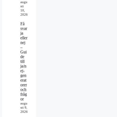
augu
sti
10,
2026
Få
svar
ja
eller
nej
–
Gui
de
till
ja/n
ej-
gen
erat
orer
och
fråg
or
augu
sti 9,
2026