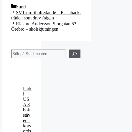
Kategorier
Sport
SVT-profil ofredande – Flashback-
tråden som drev frågan
Rickard Andersson Storgatan 53
Örebro – skolskjutningen
Sök
Park
i
US
A 8
bok
stäv
er –
kors
ords