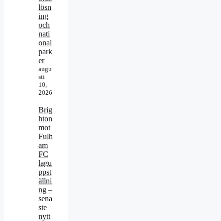
lösn
ing
och
nati
onal
park
er
augu
sti
10,
2026
Brig
hton
mot
Fulh
am
FC
lagu
ppst
ällni
ng –
sena
ste
nytt