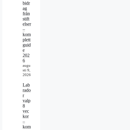
bidr
ag
från
stift
elser
–
kom
plett
guid
e
202
6
augu
sti 9,
2026
Lab
rado
r
valp
8
vec
kor
–
kom