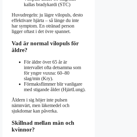
kallas bradykardi (STC)
Huvudregeln: ju lägre vilopuls, desto
effektivare hjärta – så länge du inte
har symptom. En otränad person
ligger oftast i det övre spannet.
Vad är normal vilopuls för
äldre?
För äldre över 65 år är
intervallet ofta detsamma som
för yngre vuxna: 60–80
slag/min (Kry).
Förmaksflimmer blir vanligare
med stigande ålder (HjärtLung).
Åldern i sig höjer inte pulsen
nämnvärt, men läkemedel och
sjukdomar kan påverka.
Skillnad mellan män och
kvinnor?