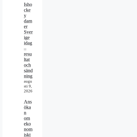
Isho
cke
y
dam
er
Sver
ige
idag
–
resu
ltat
och
sänd
ning
augu
sti 9,
2026
Ans
öka
n
om
eko
nom
iskt