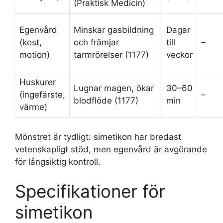
(Praktisk Medicin)
Egenvård
Minskar gasbildning
Dagar
(kost,
och främjar
till
–
motion)
tarmrörelser (1177)
veckor
Huskurer
Lugnar magen, ökar
30–60
(ingefärste,
–
blodflöde (1177)
min
värme)
Mönstret är tydligt: simetikon har bredast
vetenskapligt stöd, men egenvård är avgörande
för långsiktig kontroll.
Specifikationer för
simetikon