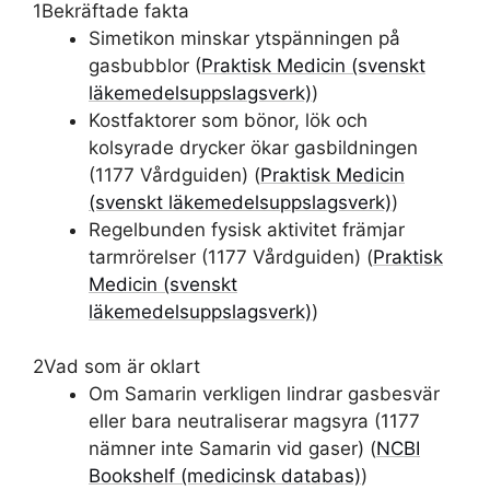
1
Bekräftade fakta
Simetikon minskar ytspänningen på
gasbubblor (
Praktisk Medicin (svenskt
läkemedelsuppslagsverk)
)
Kostfaktorer som bönor, lök och
kolsyrade drycker ökar gasbildningen
(1177 Vårdguiden) (
Praktisk Medicin
(svenskt läkemedelsuppslagsverk)
)
Regelbunden fysisk aktivitet främjar
tarmrörelser (1177 Vårdguiden) (
Praktisk
Medicin (svenskt
läkemedelsuppslagsverk)
)
2
Vad som är oklart
Om Samarin verkligen lindrar gasbesvär
eller bara neutraliserar magsyra (1177
nämner inte Samarin vid gaser) (
NCBI
Bookshelf (medicinsk databas)
)