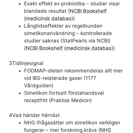
Exakt effekt av probiotika – studier visar
blandade resultat (
NCBI Bookshelf
(medicinsk databas)
)
Långtidseffekter av regelbunden
simetikonanvändning – kontrollerade
studier saknas (StatPearls via NCBI)
(
NCBI Bookshelf (medicinsk databas)
)
3
Tidlinjesignal
FODMAP-dieten rekommenderas allt mer
vid IBS-relaterade gaser (1177
Vårdguiden)
Simetikon fortsatt förstahandsval
receptfritt (Praktisk Medicin)
4
Vad händer härnäst
NHS ifrågasätter om simetikon verkligen
fungerar – mer forskning krävs (
NHS