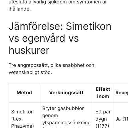
utesluta allvarlig sjukdom om symtomen är
ihållande.
Jämförelse: Simetikon
vs egenvård vs
huskurer
Tre angreppssätt, olika snabbhet och
vetenskapligt stöd.
Effekt
Metod
Verkningssätt
Recep
inom
Bryter gasbubblor
Simetikon
Ett par
genom
(t.ex.
dygn
Ja (1
ytspänningssänkning
Phazyme)
(1177)