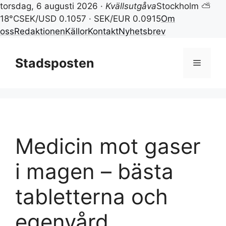
torsdag, 6 augusti 2026 ·
Kvällsutgåva
Stockholm ⛅
18°C
SEK/USD 0.1057 · SEK/EUR 0.0915
Om
oss
Redaktionen
Källor
Kontakt
Nyhetsbrev
Hoppa
till
Stadsposten
Meny
innehåll
Medicin mot gaser
i magen – bästa
tabletterna och
egenvård