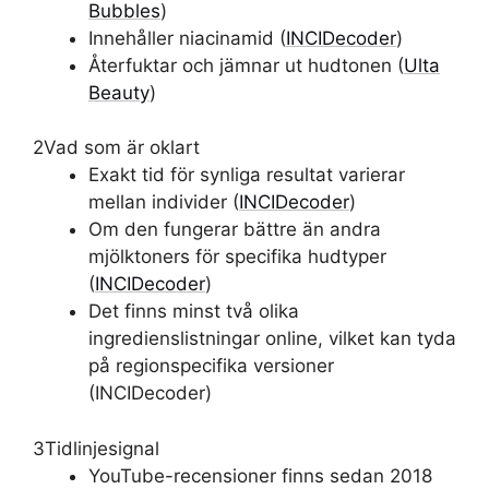
Bubbles
)
Innehåller niacinamid (
INCIDecoder
)
Återfuktar och jämnar ut hudtonen (
Ulta
Beauty
)
2
Vad som är oklart
Exakt tid för synliga resultat varierar
mellan individer (
INCIDecoder
)
Om den fungerar bättre än andra
mjölktoners för specifika hudtyper
(
INCIDecoder
)
Det finns minst två olika
ingredienslistningar online, vilket kan tyda
på regionspecifika versioner
(INCIDecoder)
3
Tidlinjesignal
YouTube-recensioner finns sedan 2018