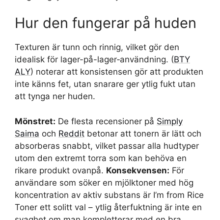
Hur den fungerar på huden
Texturen är tunn och rinnig, vilket gör den
idealisk för lager-på-lager‑användning. (
BTY
ALY
) noterar att konsistensen gör att produkten
inte känns fet, utan snarare ger ytlig fukt utan
att tynga ner huden.
Mönstret:
De flesta recensioner på
Simply
Saima
och
Reddit
betonar att tonern är lätt och
absorberas snabbt, vilket passar alla hudtyper
utom den extremt torra som kan behöva en
rikare produkt ovanpå.
Konsekvensen:
För
användare som söker en mjölktoner med hög
koncentration av aktiv substans är I’m from Rice
Toner ett solitt val – ytlig återfuktning är inte en
svaghet om man kompletterar med en bra