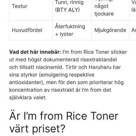
Tunn, rinnig
V
Textur
något
(
BTY ALY
)
lä
tjockare
Återfuktning
Huvudfördel
Mjukgörande
A
+ lyster
Vad det här innebär:
I’m from Rice Toner sticker
ut med högst dokumenterad risextraktandel
och tillsatt niacinamid. Tirtir och Haruharu har
sina styrkor (emulgering respektive
antioxidanter), men för den som prioriterar hög
koncentration av risextrakt är I’m from det
självklara valet.
Är I’m from Rice Toner
värt priset?