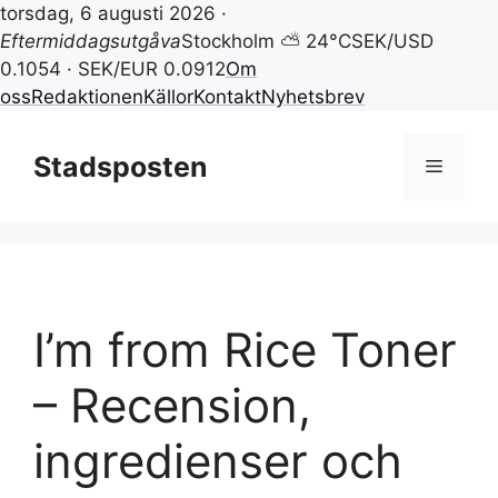
torsdag, 6 augusti 2026 ·
Eftermiddagsutgåva
Stockholm ⛅ 24°C
SEK/USD
0.1054 · SEK/EUR 0.0912
Om
oss
Redaktionen
Källor
Kontakt
Nyhetsbrev
Hoppa
till
Stadsposten
Meny
innehåll
I’m from Rice Toner
– Recension,
ingredienser och