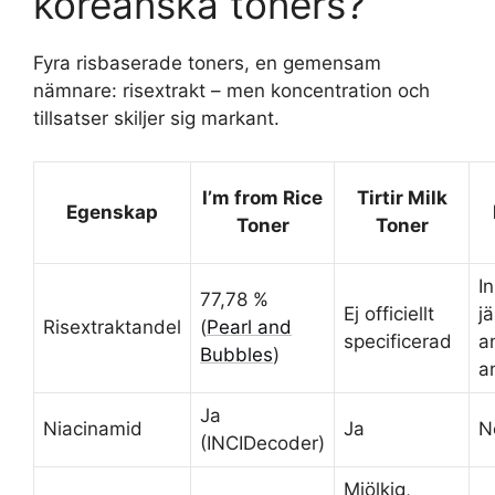
koreanska toners?
Fyra risbaserade toners, en gemensam
nämnare: risextrakt – men koncentration och
tillsatser skiljer sig markant.
I’m from Rice
Tirtir Milk
Egenskap
Toner
Toner
I
77,78 %
Ej officiellt
jä
Risextraktandel
(
Pearl and
specificerad
a
Bubbles
)
a
Ja
Niacinamid
Ja
N
(INCIDecoder)
Mjölkig,