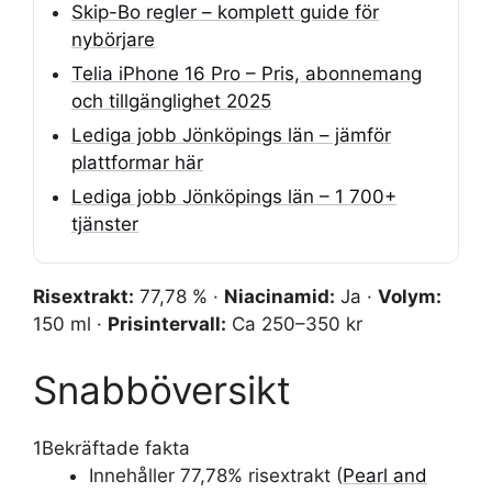
Skip-Bo regler – komplett guide för
nybörjare
Telia iPhone 16 Pro – Pris, abonnemang
och tillgänglighet 2025
Lediga jobb Jönköpings län – jämför
plattformar här
Lediga jobb Jönköpings län – 1 700+
tjänster
Risextrakt:
77,78 % ·
Niacinamid:
Ja ·
Volym:
150 ml ·
Prisintervall:
Ca 250–350 kr
Snabböversikt
1
Bekräftade fakta
Innehåller 77,78% risextrakt (
Pearl and