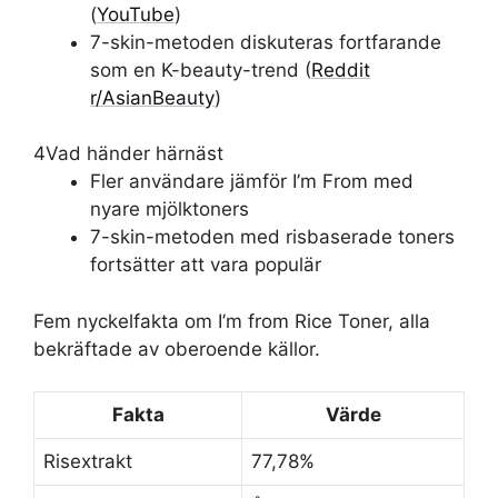
(
YouTube
)
7-skin-metoden diskuteras fortfarande
som en K-beauty-trend (
Reddit
r/AsianBeauty
)
4
Vad händer härnäst
Fler användare jämför I’m From med
nyare mjölktoners
7-skin-metoden med risbaserade toners
fortsätter att vara populär
Fem nyckelfakta om I’m from Rice Toner, alla
bekräftade av oberoende källor.
Fakta
Värde
Risextrakt
77,78%