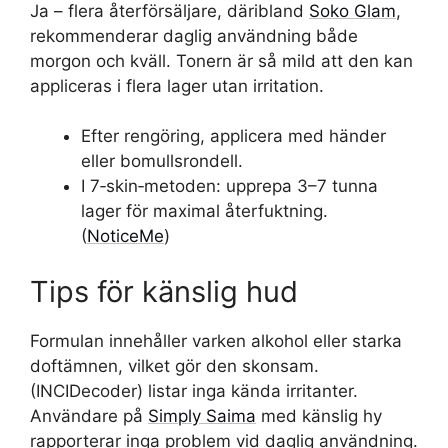
Ja – flera återförsäljare, däribland
Soko Glam
,
rekommenderar daglig användning både
morgon och kväll. Tonern är så mild att den kan
appliceras i flera lager utan irritation.
Efter rengöring, applicera med händer
eller bomullsrondell.
I 7‑skin‑metoden: upprepa 3–7 tunna
lager för maximal återfuktning.
(
NoticeMe
)
Tips för känslig hud
Formulan innehåller varken alkohol eller starka
doftämnen, vilket gör den skonsam.
(INCIDecoder) listar inga kända irritanter.
Användare på
Simply Saima
med känslig hy
rapporterar inga problem vid daglig användning.