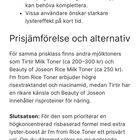
kan behöva komplettera.
Vissa användare önskar starkare
lystereffekt på kort tid.
Prisjämförelse och alternativ
För samma prisklass finns andra mjölktoners
som Tirtir Milk Toner (ca 200–300 kr) och
Beauty of Joseon Rice Milk Toner (ca 250 kr).
I’m from Rice Toner erbjuder högre
risextraktandel och niacinamid, medan Tirtir har
en rikare känsla och Beauty of Joseon
innehåller risproteiner för näring.
Slutsatsen:
För den som prioriterar en
högkoncentrerad risbaserad formel med extra
lyster-boost är I’m from Rice Toner ett prisvärt
val. Om du däremot söker en mjukgörande,