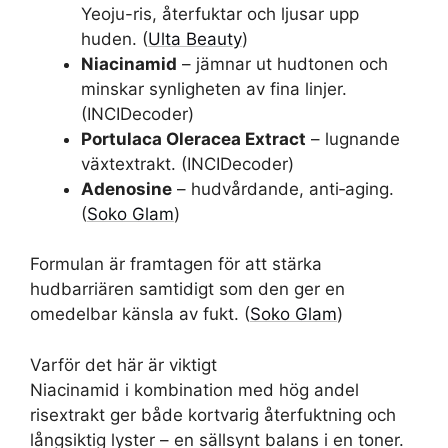
Yeoju-ris, återfuktar och ljusar upp
huden. (
Ulta Beauty
)
Niacinamid
– jämnar ut hudtonen och
minskar synligheten av fina linjer.
(INCIDecoder)
Portulaca Oleracea Extract
– lugnande
växtextrakt. (INCIDecoder)
Adenosine
– hudvårdande, anti‑aging.
(
Soko Glam
)
Formulan är framtagen för att stärka
hudbarriären samtidigt som den ger en
omedelbar känsla av fukt. (
Soko Glam
)
Varför det här är viktigt
Niacinamid i kombination med hög andel
risextrakt ger både kortvarig återfuktning och
långsiktig lyster – en sällsynt balans i en toner.