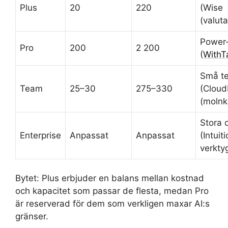
Plus
20
220
(Wise
(valuta
Power
Pro
200
2 200
(
WithT
Små t
Team
25–30
275–330
(Cloud
(molnk
Stora 
Enterprise
Anpassat
Anpassat
(Intuit
verkty
Bytet: Plus erbjuder en balans mellan kostnad
och kapacitet som passar de flesta, medan Pro
är reserverad för dem som verkligen maxar AI:s
gränser.