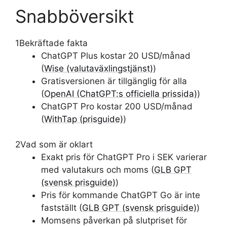
Snabböversikt
1
Bekräftade fakta
ChatGPT Plus kostar 20 USD/månad
(
Wise (valutaväxlingstjänst)
)
Gratisversionen är tillgänglig för alla
(
OpenAI (ChatGPT:s officiella prissida)
)
ChatGPT Pro kostar 200 USD/månad
(
WithTap (prisguide)
)
2
Vad som är oklart
Exakt pris för ChatGPT Pro i SEK varierar
med valutakurs och moms (
GLB GPT
(svensk prisguide)
)
Pris för kommande ChatGPT Go är inte
fastställt (
GLB GPT (svensk prisguide)
)
Momsens påverkan på slutpriset för