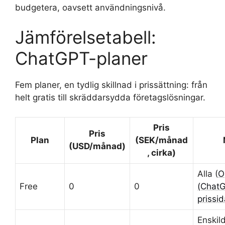
budgetera, oavsett användningsnivå.
Jämförelsetabell:
ChatGPT-planer
Fem planer, en tydlig skillnad i prissättning: från
helt gratis till skräddarsydda företagslösningar.
Pris
Pris
Plan
(SEK/månad
(USD/månad)
, cirka)
Alla (
O
Free
0
0
(ChatGP
prissid
Enskil