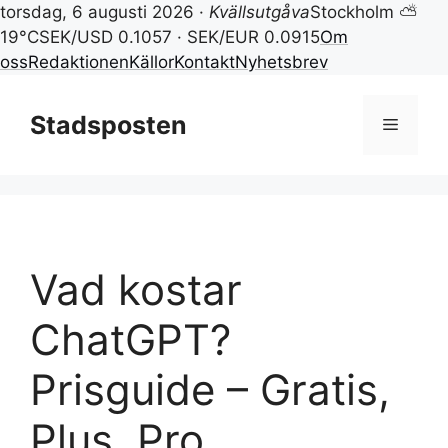
torsdag, 6 augusti 2026 ·
Kvällsutgåva
Stockholm ⛅
19°C
SEK/USD 0.1057 · SEK/EUR 0.0915
Om
oss
Redaktionen
Källor
Kontakt
Nyhetsbrev
Hoppa
till
Stadsposten
Meny
innehåll
Vad kostar
ChatGPT?
Prisguide – Gratis,
Plus, Pro,