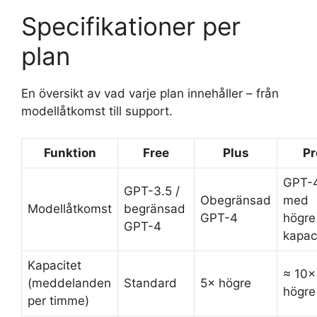
Specifikationer per
plan
En översikt av vad varje plan innehåller – från
modellåtkomst till support.
Funktion
Free
Plus
Pr
GPT-
GPT-3.5 /
Obegränsad
med
Modellåtkomst
begränsad
GPT-4
högre
GPT-4
kapac
Kapacitet
≈ 10×
(meddelanden
Standard
5× högre
högre
per timme)