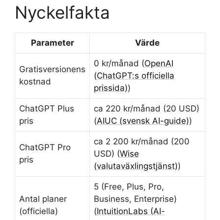
Nyckelfakta
Parameter
Värde
0 kr/månad (
OpenAI
Gratisversionens
(ChatGPT:s officiella
kostnad
prissida)
)
ChatGPT Plus
ca 220 kr/månad (20 USD)
pris
(
AIUC (svensk AI-guide)
)
ca 2 200 kr/månad (200
ChatGPT Pro
USD) (
Wise
pris
(valutaväxlingstjänst)
)
5 (Free, Plus, Pro,
Antal planer
Business, Enterprise)
(officiella)
(
IntuitionLabs (AI-