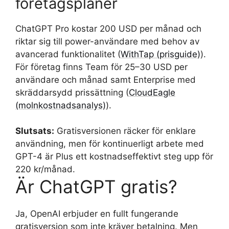
företagsplaner
ChatGPT Pro kostar 200 USD per månad och
riktar sig till power-användare med behov av
avancerad funktionalitet (
WithTap (prisguide)
).
För företag finns Team för 25–30 USD per
användare och månad samt Enterprise med
skräddarsydd prissättning (
CloudEagle
(molnkostnadsanalys)
).
Slutsats:
Gratisversionen räcker för enklare
användning, men för kontinuerligt arbete med
GPT-4 är Plus ett kostnadseffektivt steg upp för
220 kr/månad.
Är ChatGPT gratis?
Ja, OpenAI erbjuder en fullt fungerande
gratisversion som inte kräver betalning. Men