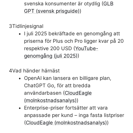
svenska konsumenter är otydlig (
GLB
GPT (svensk prisguide)
)
3
Tidlinjesignal
I juli 2025 bekräftade en genomgång att
priserna för Plus och Pro ligger kvar på 20
respektive 200 USD (
YouTube-
genomgång (juli 2025)
)
4
Vad händer härnäst
OpenAI kan lansera en billigare plan,
ChatGPT Go, för att bredda
användarbasen (
CloudEagle
(molnkostnadsanalys)
)
Enterprise-priser fortsätter att vara
anpassade per kund – inga fasta listpriser
(
CloudEagle (molnkostnadsanalys)
)