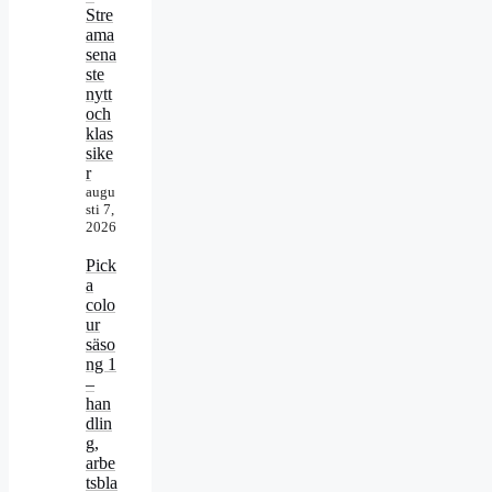
Stre
ama
sena
ste
nytt
och
klas
sike
r
augu
sti 7,
2026
Pick
a
colo
ur
säso
ng 1
–
han
dlin
g,
arbe
tsbla