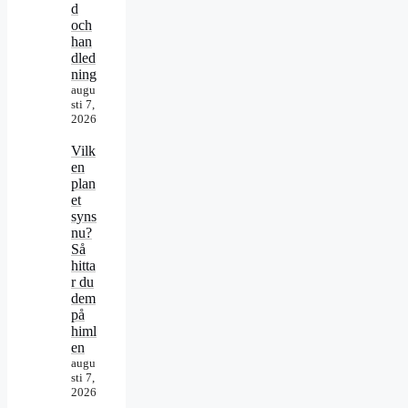
d
och
han
dled
ning
augu
sti 7,
2026
Vilk
en
plan
et
syns
nu?
Så
hitta
r du
dem
på
himl
en
augu
sti 7,
2026