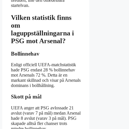
bredden, inte den omedelbara
startelvan.
Vilken statistik finns
om
laguppställningarna i
PSG mot Arsenal?
Bollinnehav
Enligt officiell UEFA-matchstatistik
hade PSG endast 28 % bollinnehav
mot Arsenals 72 %. Detta är en
markant skillnad och visar på Arsenals
dominans i bollhållning.
Skott på mål
UEFA anger att PSG avlossade 21
avslut (varav 7 på mål) medan Arsenal
hade 8 avslut (varav 3 på mål). PSG
skapade alltså fler chanser trots
mindre bollinnehav.