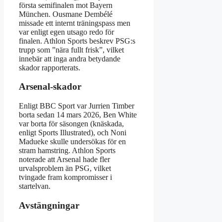
första semifinalen mot Bayern
München. Ousmane Dembélé
missade ett internt träningspass men
var enligt egen utsago redo för
finalen. Athlon Sports beskrev PSG:s
trupp som ”nära fullt frisk”, vilket
innebär att inga andra betydande
skador rapporterats.
Arsenal-skador
Enligt BBC Sport var Jurrien Timber
borta sedan 14 mars 2026, Ben White
var borta för säsongen (knäskada,
enligt Sports Illustrated), och Noni
Madueke skulle undersökas för en
stram hamstring. Athlon Sports
noterade att Arsenal hade fler
urvalsproblem än PSG, vilket
tvingade fram kompromisser i
startelvan.
Avstängningar