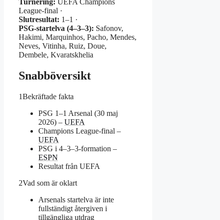
Turnering:
UEFA Champions
League-final ·
Slutresultat:
1–1 ·
PSG-startelva (4–3–3):
Safonov,
Hakimi, Marquinhos, Pacho, Mendes,
Neves, Vitinha, Ruiz, Doue,
Dembele, Kvaratskhelia
Snabböversikt
1
Bekräftade fakta
PSG 1–1 Arsenal (30 maj
2026) –
UEFA
Champions League-final –
UEFA
PSG i 4–3–3-formation –
ESPN
Resultat från UEFA
2
Vad som är oklart
Arsenals startelva är inte
fullständigt återgiven i
tillgängliga utdrag