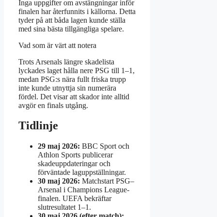
Inga uppgifter om avstängningar inför
finalen har återfunnits i källorna. Detta
tyder på att båda lagen kunde ställa
med sina bästa tillgängliga spelare.
Vad som är värt att notera
Trots Arsenals längre skadelista
lyckades laget hålla nere PSG till 1–1,
medan PSG:s nära fullt friska trupp
inte kunde utnyttja sin numerära
fördel. Det visar att skador inte alltid
avgör en finals utgång.
Tidlinje
29 maj 2026:
BBC Sport och
Athlon Sports publicerar
skadeuppdateringar och
förväntade laguppställningar.
30 maj 2026:
Matchstart PSG–
Arsenal i Champions League-
finalen. UEFA bekräftar
slutresultatet 1–1.
30 maj 2026 (efter match):