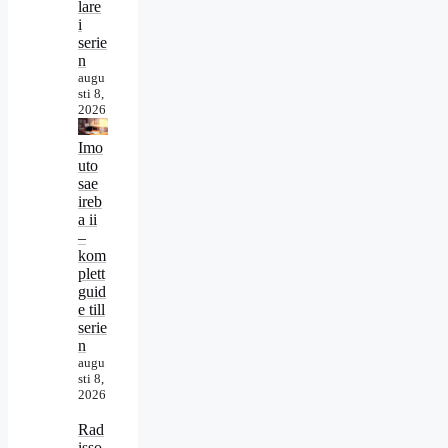
lare
i
serie
n
augu
sti 8,
2026
Imo
uto
sae
ireb
a ii
–
kom
plett
guid
e till
serie
n
augu
sti 8,
2026
Rad
isso