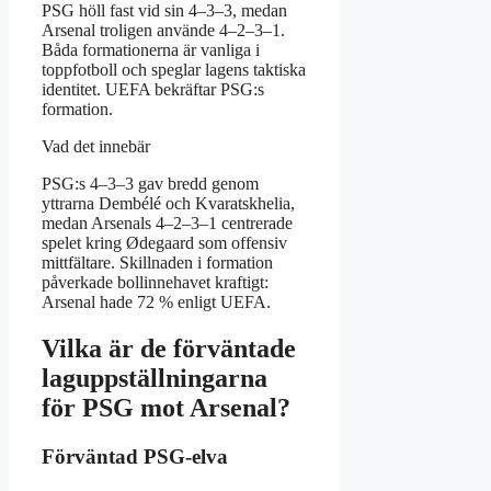
PSG höll fast vid sin 4–3–3, medan
Arsenal troligen använde 4–2–3–1.
Båda formationerna är vanliga i
toppfotboll och speglar lagens taktiska
identitet. UEFA bekräftar PSG:s
formation.
Vad det innebär
PSG:s 4–3–3 gav bredd genom
yttrarna Dembélé och Kvaratskhelia,
medan Arsenals 4–2–3–1 centrerade
spelet kring Ødegaard som offensiv
mittfältare. Skillnaden i formation
påverkade bollinnehavet kraftigt:
Arsenal hade 72 % enligt UEFA.
Vilka är de förväntade
laguppställningarna
för PSG mot Arsenal?
Förväntad PSG-elva