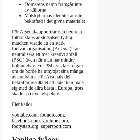
Domarens namn framgår inte
av källorna
Målskyttarnas identitet är inte
bekräftad i det givna materialet
För Arsenal-supportrar och neutrala
fotbollsfans är slutsatsen tydlig:
matchen visade att en stark
försvarsorganisation (Arsenal) kan
neutralisera ett mer kreativt anfall
(PSG) även när man har mindre
bollinnehav. För PSG väcker frågan
om de borde ha utnyttjat sina många
avslut bättre. För Arsenals del
bekräftar resultatet att laget kan mäta
sig med de allra bästa i Europa, trots
skador på nyckelspelare.
Fler källor
youtube.com
,
fotmob.com
,
facebook.com
,
youtube.com
,
footystats.org
,
supersport.com
Vanliga frågor