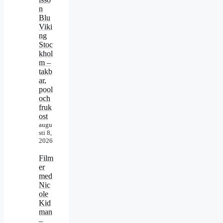
n
Blu
Viki
ng
Stoc
khol
m –
takb
ar,
pool
och
fruk
ost
augu
sti 8,
2026
Film
er
med
Nic
ole
Kid
man
–