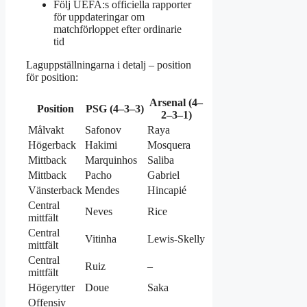
Följ UEFA:s officiella rapporter
för uppdateringar om
matchförloppet efter ordinarie
tid
Laguppställningarna i detalj – position
för position:
Arsenal (4–
Position
PSG (4–3–3)
2–3–1)
Målvakt
Safonov
Raya
Högerback
Hakimi
Mosquera
Mittback
Marquinhos
Saliba
Mittback
Pacho
Gabriel
Vänsterback
Mendes
Hincapié
Central
Neves
Rice
mittfält
Central
Vitinha
Lewis‑Skelly
mittfält
Central
Ruiz
–
mittfält
Högerytter
Doue
Saka
Offensiv