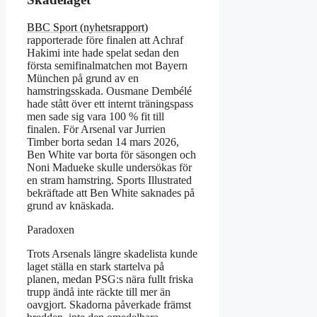
BBC Sport (nyhetsrapport)
rapporterade före finalen att Achraf
Hakimi inte hade spelat sedan den
första semifinalmatchen mot Bayern
München på grund av en
hamstringsskada. Ousmane Dembélé
hade stått över ett internt träningspass
men sade sig vara 100 % fit till
finalen. För Arsenal var Jurrien
Timber borta sedan 14 mars 2026,
Ben White var borta för säsongen och
Noni Madueke skulle undersökas för
en stram hamstring. Sports Illustrated
bekräftade att Ben White saknades på
grund av knäskada.
Paradoxen
Trots Arsenals längre skadelista kunde
laget ställa en stark startelva på
planen, medan PSG:s nära fullt friska
trupp ändå inte räckte till mer än
oavgjort. Skadorna påverkade främst