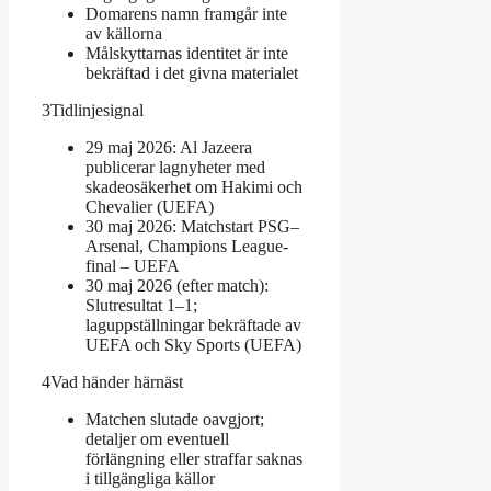
Domarens namn framgår inte
av källorna
Målskyttarnas identitet är inte
bekräftad i det givna materialet
3
Tidlinjesignal
29 maj 2026: Al Jazeera
publicerar lagnyheter med
skadeosäkerhet om Hakimi och
Chevalier (UEFA)
30 maj 2026: Matchstart PSG–
Arsenal, Champions League-
final – UEFA
30 maj 2026 (efter match):
Slutresultat 1–1;
laguppställningar bekräftade av
UEFA och Sky Sports (UEFA)
4
Vad händer härnäst
Matchen slutade oavgjort;
detaljer om eventuell
förlängning eller straffar saknas
i tillgängliga källor