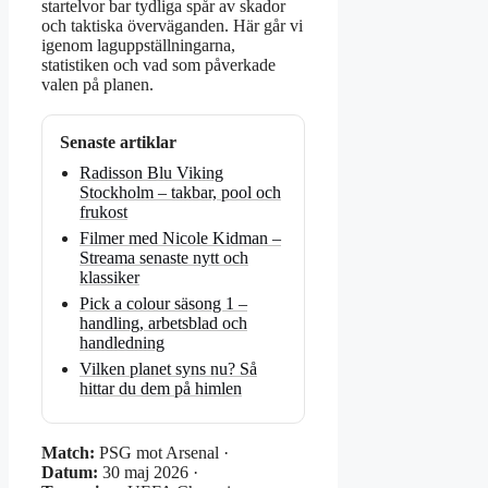
startelvor bar tydliga spår av skador
och taktiska överväganden. Här går vi
igenom laguppställningarna,
statistiken och vad som påverkade
valen på planen.
Senaste artiklar
Radisson Blu Viking
Stockholm – takbar, pool och
frukost
Filmer med Nicole Kidman –
Streama senaste nytt och
klassiker
Pick a colour säsong 1 –
handling, arbetsblad och
handledning
Vilken planet syns nu? Så
hittar du dem på himlen
Match:
PSG mot Arsenal ·
Datum:
30 maj 2026 ·