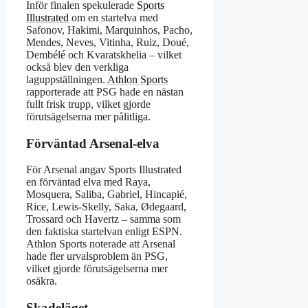
Inför finalen spekulerade
Sports
Illustrated
om en startelva med
Safonov, Hakimi, Marquinhos, Pacho,
Mendes, Neves, Vitinha, Ruiz, Doué,
Dembélé och Kvaratskhelia – vilket
också blev den verkliga
laguppställningen.
Athlon Sports
rapporterade att PSG hade en nästan
fullt frisk trupp, vilket gjorde
förutsägelserna mer pålitliga.
Förväntad Arsenal-elva
För Arsenal angav Sports Illustrated
en förväntad elva med Raya,
Mosquera, Saliba, Gabriel, Hincapié,
Rice, Lewis-Skelly, Saka, Ødegaard,
Trossard och Havertz – samma som
den faktiska startelvan enligt ESPN.
Athlon Sports noterade att Arsenal
hade fler urvalsproblem än PSG,
vilket gjorde förutsägelserna mer
osäkra.
Skadeläget