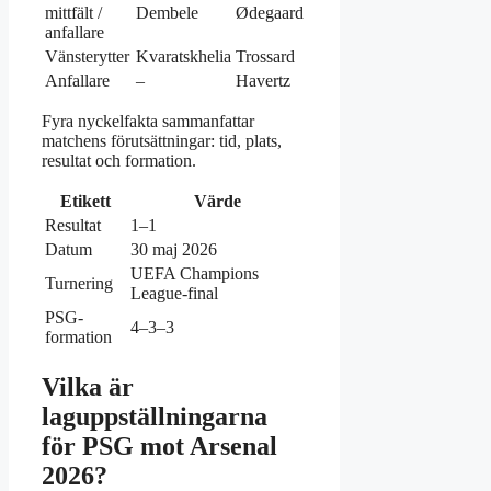
mittfält /
Dembele
Ødegaard
anfallare
Vänsterytter
Kvaratskhelia
Trossard
Anfallare
–
Havertz
Fyra nyckelfakta sammanfattar
matchens förutsättningar: tid, plats,
resultat och formation.
Etikett
Värde
Resultat
1–1
Datum
30 maj 2026
UEFA Champions
Turnering
League-final
PSG-
4–3–3
formation
Vilka är
laguppställningarna
för PSG mot Arsenal
2026?