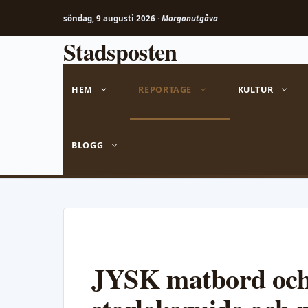
söndag, 9 augusti 2026 ·
Morgonutgåva
Stadsposten
Hoppa
till
innehåll
HEM
REPORTAGE
KULTUR
BLOGG
JYSK matbord och s