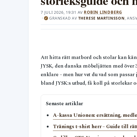
storleksguide och 
7 JULI 2026, 19:31
AV
ROBIN LINDBERG
·
GRANSKAD AV
THERESE MARTINSSON
, ANS
✓
Att hitta rätt matbord och stolar kan kän
JYSK, den danska möbeljätten med över 3 6
enklare – men hur vet du vad som passar j
bland JYSK:s utbud, få koll på storlekar 
Senaste artiklar
A-kassa Unionen: ersättning, medl
Tränings t-shirt herr – Guide till r