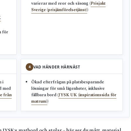
varierar med reor och säsong (
Prisjakt
Sverige (prisjämförelsetjänst)
)
K
 för
4
VAD HÄNDER HÄRNÄST
 i
Ökad efterfrågan på platsbesparande
rd med
lösningar för små lägenheter, inklusive
e från
fällbara bord (
JYSK UK (inspirationssida för
matrum)
)
JYSK:s matbord och stolar – här ser du mått, material