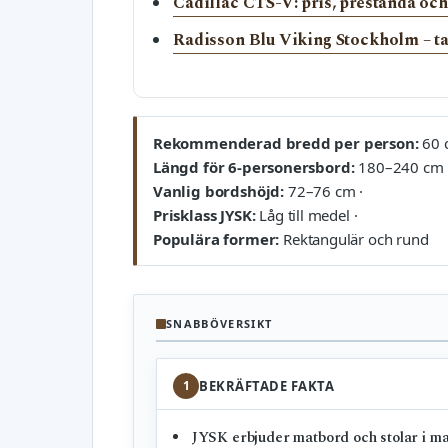
Cadillac CTS-V: pris, prestanda och
Radisson Blu Viking Stockholm – ta
Rekommenderad bredd per person:
60 
Längd för 6-personersbord:
180–240 cm 
Vanlig bordshöjd:
72–76 cm ·
Prisklass JYSK:
Låg till medel ·
Populära former:
Rektangulär och rund
SNABBÖVERSIKT
1
BEKRÄFTADE FAKTA
JYSK erbjuder matbord och stolar i ma