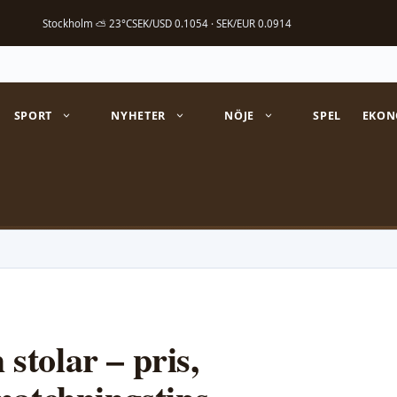
Stockholm ⛅ 23°C
SEK/USD 0.1054 · SEK/EUR 0.0914
SPORT
NYHETER
NÖJE
SPEL
EKON
tolar – pris,