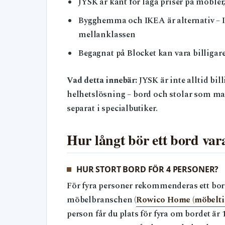
JYSK är känt för låga priser på möbler,
Bygghemma och IKEA är alternativ – I
mellanklassen
Begagnat på Blocket kan vara billigare
Vad detta innebär:
JYSK är inte alltid bil
helhetslösning – bord och stolar som matc
separat i specialbutiker.
Hur långt bör ett bord var
HUR STORT BORD FÖR 4 PERSONER?
För fyra personer rekommenderas ett bord
möbelbranschen (
Rowico Home (möbeltill
person får du plats för fyra om bordet är