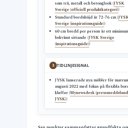
som trä, metall och betonglook (
JYSK
Sverige (officiell produktkategori)
)
Standard bordshöjd är 72–76 cm (
JYS
Sverige (inspirationsguide)
)
60 cm bredd per person är ett minimum
bekvämt sittande (
JYSK Sverige
(inspirationsguide)
)
3
TIDLINJESIGNAL
JYSK lanserade nya möbler för matrum
augusti 2022 med fokus på flexibla bo
klaffar (
Mynewsdesk (pressmeddeland
JYSK)
)
Sex punkter sammanfattar grundfakta om 