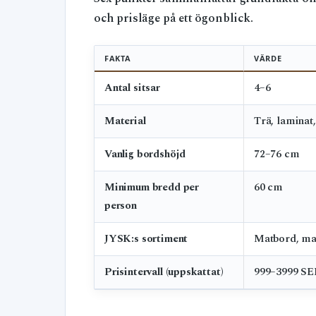
och prisläge på ett ögonblick.
FAKTA
VÄRDE
Antal sitsar
4–6
Material
Trä, laminat,
Vanlig bordshöjd
72–76 cm
Minimum bredd per
60 cm
person
JYSK:s sortiment
Matbord, ma
Prisintervall (uppskattat)
999–3999 SE