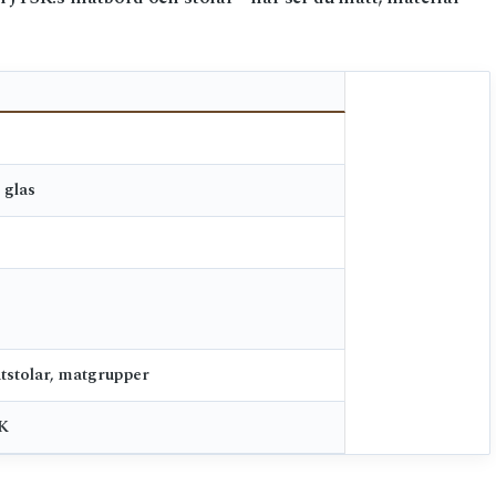
 glas
tstolar, matgrupper
K