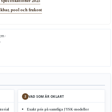
 specifikationer 2025
kbar, pool och frukost
cm ·
·
2
VAD SOM ÄR OKLART
terial
Exakt pris på samtliga JYSK-modeller