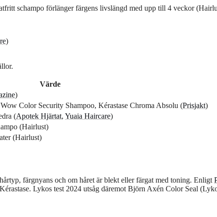
atfritt schampo förlänger färgens livslängd med upp till 4 veckor (Hairlu
re
)
llor.
Värde
azine
)
 Wow Color Security Shampoo, Kérastase Chroma Absolu (
Prisjakt
)
edra (
Apotek Hjärtat
,
Yuaia Haircare
)
champo (Hairlust)
ter (Hairlust)
 hårtyp, färgnyans och om håret är blekt eller färgat med toning. Enligt
P
érastase. Lykos test 2024 utsåg däremot Björn Axén Color Seal (Lyk