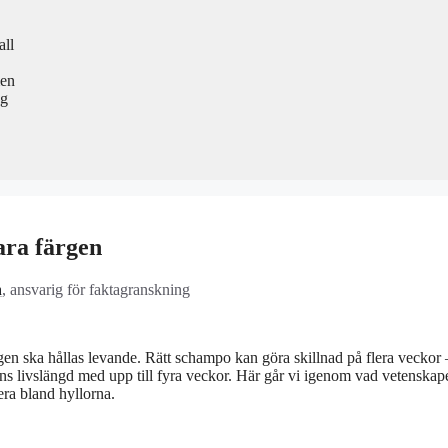
all
men
ng
ara färgen
n
, ansvarig för faktagranskning
ärgen ska hållas levande. Rätt schampo kan göra skillnad på flera veckor 
ens livslängd med upp till fyra veckor. Här går vi igenom vad vetenskap
era bland hyllorna.