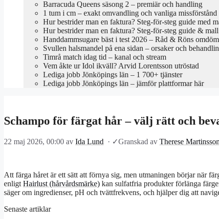
Barracuda Queens säsong 2 – premiär och handling
1 tum i cm – exakt omvandling och vanliga missförstånd
Hur bestrider man en faktura? Steg-för-steg guide med m
Hur bestrider man en faktura? Steg-för-steg guide & mall
Handdammsugare bäst i test 2026 – Råd & Röns omdö
Svullen halsmandel på ena sidan – orsaker och behandli
Timrå match idag tid – kanal och stream
Vem åkte ur Idol ikväll? Arvid Lorentsson utröstad
Lediga jobb Jönköpings län – 1 700+ tjänster
Lediga jobb Jönköpings län – jämför plattformar här
Schampo för färgat hår – välj rätt och bev
22 maj 2026, 00:00
av
Ida Lund
·
✓
Granskad av
Therese Martinsso
Att färga håret är ett sätt att förnya sig, men utmaningen börjar när f
enligt
Hairlust (hårvårdsmärke)
kan sulfatfria produkter förlänga färg
säger om ingredienser, pH och tvättfrekvens, och hjälper dig att navig
Senaste artiklar