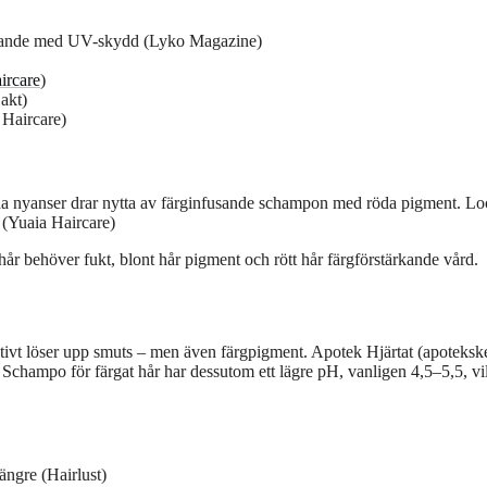
varande med UV-skydd (Lyko Magazine)
ircare
)
jakt)
 Haircare)
 nyanser drar nytta av färginfusande schampon med röda pigment. Lo
 (Yuaia Haircare)
 hår behöver fukt, blont hår pigment och rött hår färgförstärkande vård.
tivt löser upp smuts – men även färgpigment. Apotek Hjärtat (apoteksk
. Schampo för färgat hår har dessutom ett lägre pH, vanligen 4,5–5,5, vi
ängre (Hairlust)