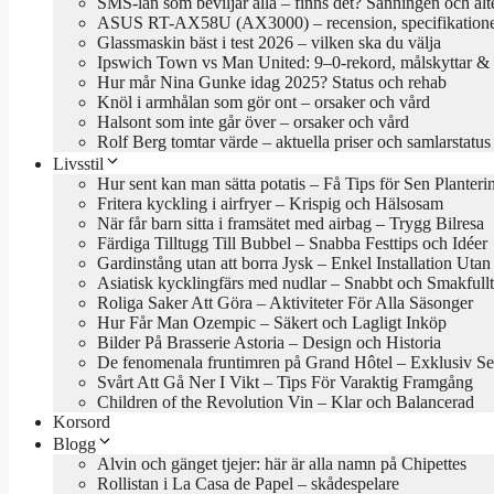
SMS-lån som beviljar alla – finns det? Sanningen och alt
ASUS RT-AX58U (AX3000) – recension, specifikationer
Glassmaskin bäst i test 2026 – vilken ska du välja
Ipswich Town vs Man United: 9–0-rekord, målskyttar & 
Hur mår Nina Gunke idag 2025? Status och rehab
Knöl i armhålan som gör ont – orsaker och vård
Halsont som inte går över – orsaker och vård
Rolf Berg tomtar värde – aktuella priser och samlarstatus
Livsstil
Hur sent kan man sätta potatis – Få Tips för Sen Planteri
Fritera kyckling i airfryer – Krispig och Hälsosam
När får barn sitta i framsätet med airbag – Trygg Bilresa
Färdiga Tilltugg Till Bubbel – Snabba Festtips och Idéer
Gardinstång utan att borra Jysk – Enkel Installation Uta
Asiatisk kycklingfärs med nudlar – Snabbt och Smakfullt
Roliga Saker Att Göra – Aktiviteter För Alla Säsonger
Hur Får Man Ozempic – Säkert och Lagligt Inköp
Bilder På Brasserie Astoria – Design och Historia
De fenomenala fruntimren på Grand Hôtel – Exklusiv Se
Svårt Att Gå Ner I Vikt – Tips För Varaktig Framgång
Children of the Revolution Vin – Klar och Balancerad
Korsord
Blogg
Alvin och gänget tjejer: här är alla namn på Chipettes
Rollistan i La Casa de Papel – skådespelare