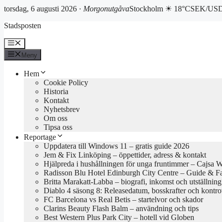
torsdag, 6 augusti 2026 ·
Morgonutgåva
Stockholm ☀ 18°C
SEK/USD 
Hoppa
Stadsposten
till
innehåll
Meny
Meny
Hem
Cookie Policy
Historia
Kontakt
Nyhetsbrev
Om oss
Tipsa oss
Reportage
Uppdatera till Windows 11 – gratis guide 2026
Jem & Fix Linköping – öppettider, adress & kontakt
Hjälpreda i hushållningen för unga fruntimmer – Cajsa 
Radisson Blu Hotel Edinburgh City Centre – Guide & F
Britta Marakatt-Labba – biografi, inkomst och utställning
Diablo 4 säsong 8: Releasedatum, bosskrafter och kontro
FC Barcelona vs Real Betis – startelvor och skador
Clarins Beauty Flash Balm – användning och tips
Best Western Plus Park City – hotell vid Globen