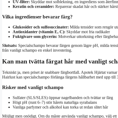
UV-filter:
Skyddar mot solblekning, en ingrediens som återfin
Keratin och ceramider:
Reparerar skadat hår och stärker hårst
Vilka ingredienser bevarar färg?
Glukosider och sulfosuccinater:
Milda tensider som rengör utan
Antioxidanter (vitamin E, C):
Skyddar mot fria radikaler
Fuktgivare som glycerin:
Motverkar uttorkning efter färgbeha
Slutsats:
Specialschampo bevarar färgen genom lägre pH, milda tenside
från vanligt schampo en enkel investering.
Kan man tvätta färgat hår med vanligt s
Tekniskt ja, men priset är snabbare färgbortfall. Apotek Hjärtat varnar
Hairlust kan specialschampo förlänga färgens hållbarhet med upp till
Risker med vanligt schampo
Sulfater (SLS/SLES) öppnar nagelbanden och tvättar ur färg
Högt pH (runt 6–7) stör hårets naturliga syrabalans
Vanliga parfymer och alkohol kan torka ut redan slitet hår
Möjligt men onödigt. Om du måste använda vanligt schampo, välj ett 