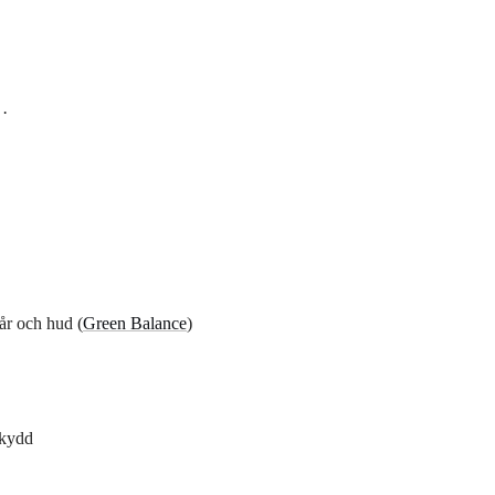
 ·
hår och hud (
Green Balance
)
skydd