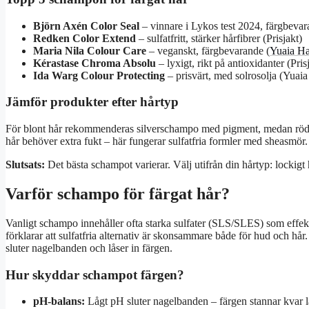
Björn Axén Color Seal
– vinnare i Lykos test 2024, färgbe
Redken Color Extend
– sulfatfritt, stärker hårfibrer (Prisjakt)
Maria Nila Colour Care
– veganskt, färgbevarande (
Yuaia Ha
Kérastase Chroma Absolu
– lyxigt, rikt på antioxidanter (Pris
Ida Warg Colour Protecting
– prisvärt, med solrosolja (Yuaia
Jämför produkter efter hårtyp
För blont hår rekommenderas silverschampo med pigment, medan röda
hår behöver extra fukt – här fungerar sulfatfria formler med sheasmör.
Slutsats:
Det bästa schampot varierar. Välj utifrån din hårtyp: lockigt
Varför schampo för färgat hår?
Vanligt schampo innehåller ofta starka sulfater (SLS/SLES) som effek
förklarar att sulfatfria alternativ är skonsammare både för hud och hår
sluter nagelbanden och låser in färgen.
Hur skyddar schampot färgen?
pH-balans:
Lågt pH sluter nagelbanden – färgen stannar kvar l