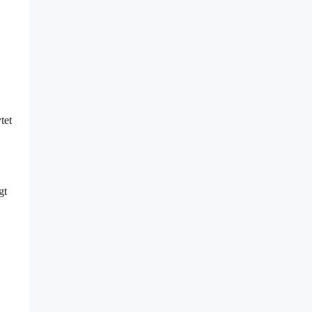
tet
gt