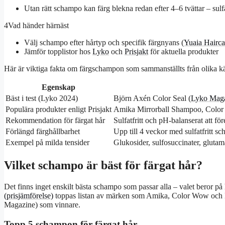
Utan rätt schampo kan färg blekna redan efter 4–6 tvättar – sulf
4
Vad händer härnäst
Välj schampo efter hårtyp och specifik färgnyans (
Yuaia Hairca
Jämför topplistor hos
Lyko
och
Prisjakt
för aktuella produkter
Här är viktiga fakta om färgschampon som sammanställts från olika kä
Egenskap
Bäst i test (Lyko 2024)
Björn Axén Color Seal (
Lyko Mag
Populära produkter enligt Prisjakt
Amika Mirrorball Shampoo, Color
Rekommendation för färgat hår
Sulfatfritt och pH-balanserat att för
Förlängd färghållbarhet
Upp till 4 veckor med sulfatfritt s
Exempel på milda tensider
Glukosider, sulfosuccinater, glutama
Vilket schampo är bäst för färgat hår?
Det finns inget enskilt bästa schampo som passar alla – valet beror på
(prisjämförelse)
toppas listan av märken som Amika, Color Wow och K
Magazine) som vinnare.
Topp 5 schampon för färgat hår