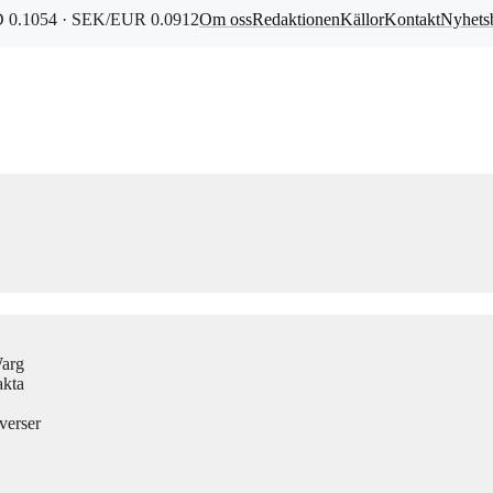
0.1054 · SEK/EUR 0.0912
Om oss
Redaktionen
Källor
Kontakt
Nyhets
Warg
akta
verser