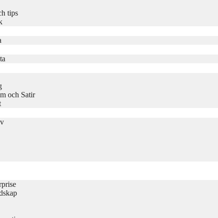
h tips
k
a
ta
g
m och Satir
t
iv
rprise
udskap