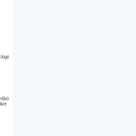
ckigt
edja)
lket