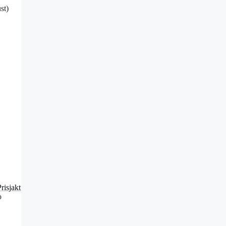
st)
risjakt
o