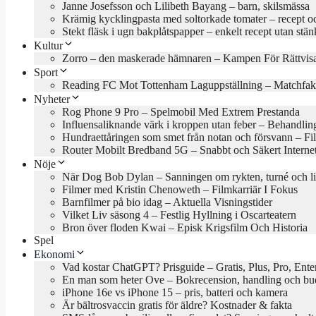
Janne Josefsson och Lilibeth Bayang – barn, skilsmässa
Krämig kycklingpasta med soltorkade tomater – recept oc
Stekt fläsk i ugn bakplåtspapper – enkelt recept utan stän
Kultur
Zorro – den maskerade hämnaren – Kampen För Rättvis
Sport
Reading FC Mot Tottenham Laguppställning – Matchfak
Nyheter
Rog Phone 9 Pro – Spelmobil Med Extrem Prestanda
Influensaliknande värk i kroppen utan feber – Behandlin
Hundraettåringen som smet från notan och försvann – Fil
Router Mobilt Bredband 5G – Snabbt och Säkert Interne
Nöje
När Dog Bob Dylan – Sanningen om rykten, turné och l
Filmer med Kristin Chenoweth – Filmkarriär I Fokus
Barnfilmer på bio idag – Aktuella Visningstider
Vilket Liv säsong 4 – Festlig Hyllning i Oscarteatern
Bron över floden Kwai – Episk Krigsfilm Och Historia
Spel
Ekonomi
Vad kostar ChatGPT? Prisguide – Gratis, Plus, Pro, Ente
En man som heter Ove – Bokrecension, handling och b
iPhone 16e vs iPhone 15 – pris, batteri och kamera
Är bältrosvaccin gratis för äldre? Kostnader & fakta