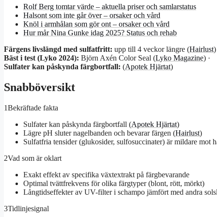
Rolf Berg tomtar värde – aktuella priser och samlarstatus
Halsont som inte går över – orsaker och vård
Knöl i armhålan som gör ont – orsaker och vård
Hur mår Nina Gunke idag 2025? Status och rehab
Färgens livslängd med sulfatfritt:
upp till 4 veckor längre (
Hairlust
)
Bäst i test (Lyko 2024):
Björn Axén Color Seal (
Lyko Magazine
) ·
Sulfater kan påskynda färgbortfall:
(
Apotek Hjärtat
)
Snabböversikt
1
Bekräftade fakta
Sulfater kan påskynda färgbortfall (
Apotek Hjärtat
)
Lägre pH sluter nagelbanden och bevarar färgen (
Hairlust
)
Sulfatfria tensider (glukosider, sulfosuccinater) är mildare mot 
2
Vad som är oklart
Exakt effekt av specifika växtextrakt på färgbevarande
Optimal tvättfrekvens för olika färgtyper (blont, rött, mörkt)
Långtidseffekter av UV-filter i schampo jämfört med andra sol
3
Tidlinjesignal