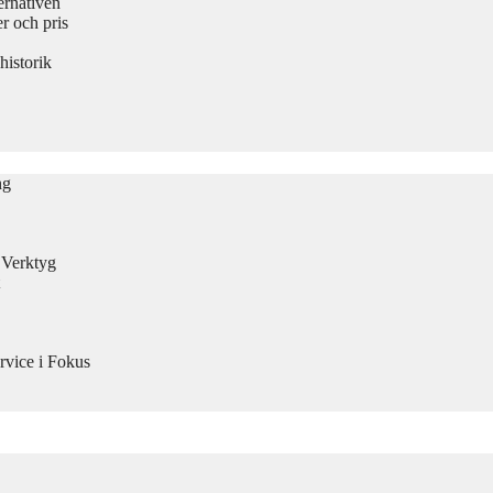
ernativen
 och pris
historik
ng
n Verktyg
rvice i Fokus