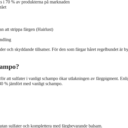
ns i 70 % av produkterna på marknaden
rået
 att strippa färgen (Hairlust)
ndling
r och skyddande tillsatser. För den som färgar håret regelbundet är by
champo?
 för att sulfater i vanligt schampo ökar utlakningen av färgpigment. Enli
 30 % jämfört med vanligt schampo.
utan sulfater och komplettera med färgbevarande balsam.