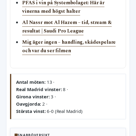
PFAS i vin på Systembolaget: Här är
vinerna med högst halter
Al Nassr mot Al Hazem – tid, stream &
resultat | Saudi Pro League
Mig äger ingen – handling, skådespelare
och var du ser filmen
Antal möten:
13 ·
Real Madrid vinster:
8 ·
Girona vinster:
3 ·
Oavgjorda:
2 ·
Största vinst:
6-0 (Real Madrid)
SNABBÖVERSIKT