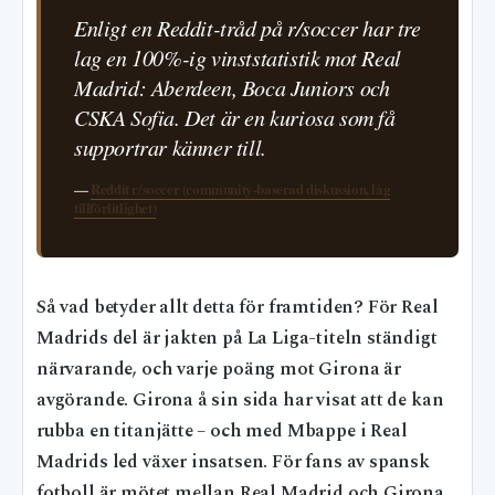
Enligt en Reddit-tråd på r/soccer har tre
lag en 100%-ig vinststatistik mot Real
Madrid: Aberdeen, Boca Juniors och
CSKA Sofia. Det är en kuriosa som få
supportrar känner till.
—
Reddit r/soccer (community-baserad diskussion, låg
tillförlitlighet)
Så vad betyder allt detta för framtiden? För Real
Madrids del är jakten på La Liga-titeln ständigt
närvarande, och varje poäng mot Girona är
avgörande. Girona å sin sida har visat att de kan
rubba en titanjätte – och med Mbappe i Real
Madrids led växer insatsen. För fans av spansk
fotboll är mötet mellan Real Madrid och Girona