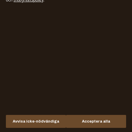
och
Integritetspolicy
.
SPORT
PFAS i vin på Systembolaget: Här är vinerna
med högst halter
4 jun 2026
SPORT
Al Nassr mot Al Hazem – tid, stream & resultat
| Saudi Pro League
2 jun 2026
Avvisa icke-nödvändiga
Acceptera alla