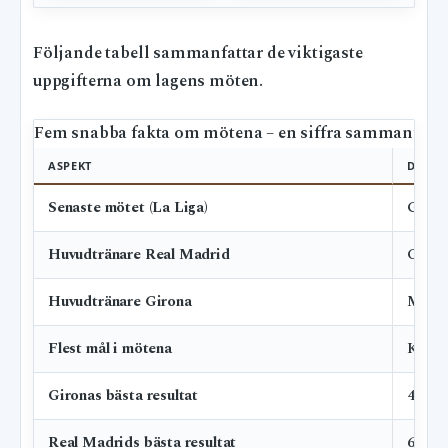
Följande tabell sammanfattar de viktigaste
uppgifterna om lagens möten.
Fem snabba fakta om mötena – en siffra sammanfatta
ASPEKT
DETALJ
Senaste mötet (La Liga)
Giron
Huvudtränare Real Madrid
Carlo
Huvudtränare Girona
Míche
Flest mål i mötena
Karim
Gironas bästa resultat
4-2 vi
Real Madrids bästa resultat
6-0 (2