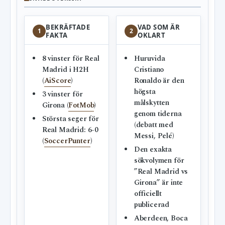
BEKRÄFTADE
VAD SOM ÄR
1
2
FAKTA
OKLART
8 vinster för Real
Huruvida
Madrid i H2H
Cristiano
(
AiScore
)
Ronaldo är den
högsta
3 vinster för
målskytten
Girona (
FotMob
)
genom tiderna
Största seger för
(debatt med
Real Madrid: 6-0
Messi, Pelé)
(
SoccerPunter
)
Den exakta
sökvolymen för
”Real Madrid vs
Girona” är inte
officiellt
publicerad
Aberdeen, Boca