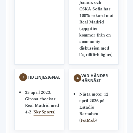
Juniors och
CSKA Sofia har
100% rekord mot
Real Madrid
(uppgiften
kommer från en
community-
diskussion med
låg tillförlitlighet)
VAD HÄNDER
3
TIDLINJESIGNAL
4
HÄRNÄST
25 april 2023:
Nästa möte: 12
Girona chockar
april 2026 på
Real Madrid med
Estadio
4-2 (
Sky Sports
)
Bernabéu
(
FotMob
)