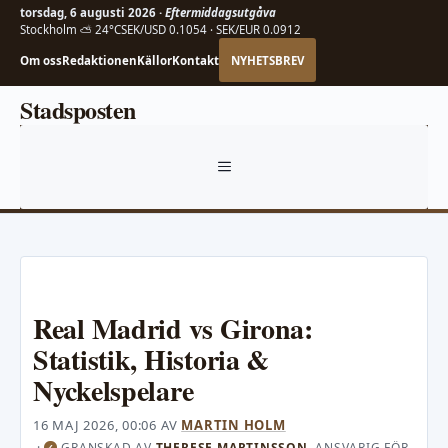
torsdag, 6 augusti 2026 ·
Eftermiddagsutgåva
Stockholm ⛅ 24°C
SEK/USD 0.1054 · SEK/EUR 0.0912
Om oss
Redaktionen
Källor
Kontakt
NYHETSBREV
Hoppa
Stadsposten
till
innehåll
MENY
Real Madrid vs Girona:
Statistik, Historia &
Nyckelspelare
16 MAJ 2026, 00:06
AV
MARTIN HOLM
·
GRANSKAD AV
THERESE MARTINSSON
, ANSVARIG FÖR
✓