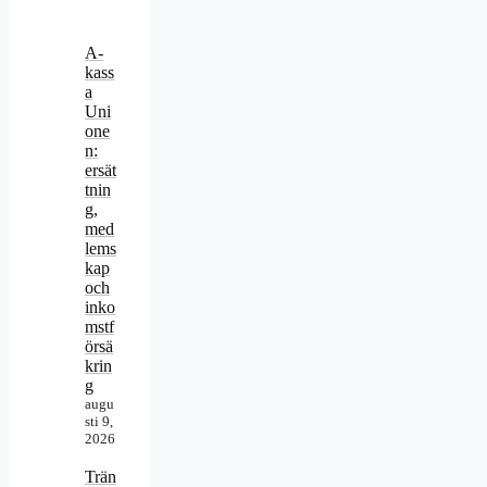
A-
kass
a
Uni
one
n:
ersät
tnin
g,
med
lems
kap
och
inko
mstf
örsä
krin
g
augu
sti 9,
2026
Trän