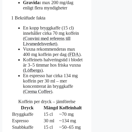
Gravida:
max 200 mg/dag
enligt flera myndigheter
1
Bekräftade fakta
En kopp bryggkaffe (15 cl)
innehåller cirka 70 mg koffein
(
Convini med referens till
Livsmedelsverket
).
Vuxna rekommenderas max
400 mg koffein per dag (
FDA
).
Koffeinets halveringstid i blodet
är 3–5 timmar hos friska vuxna
(
Löfbergs
).
En espresso har cirka 134 mg
koffein per 30 ml – mer
koncentrerat än bryggkaffe
(
Crema Coffee
).
Koffein per dryck – jämförelse
Dryck
Mängd
Koffeinhalt
Bryggkaffe
15 cl
~70 mg
Espresso
30 ml
~134 mg
Snabbkaffe
15 cl
~50–65 mg