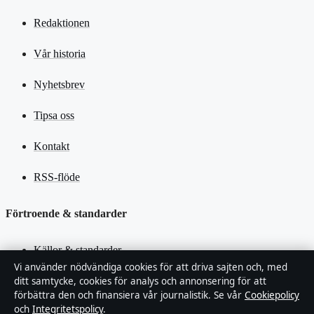
Redaktionen
Vår historia
Nyhetsbrev
Tipsa oss
Kontakt
RSS-flöde
Förtroende & standarder
Källor & standarder
Vi använder nödvändiga cookies för att driva sajten och, med
ditt samtycke, cookies för analys och annonsering för att
Redaktionell policy
förbättra den och finansiera vår journalistik. Se vår
Cookiepolicy
och
Integritetspolicy
.
Rättelsepolicy