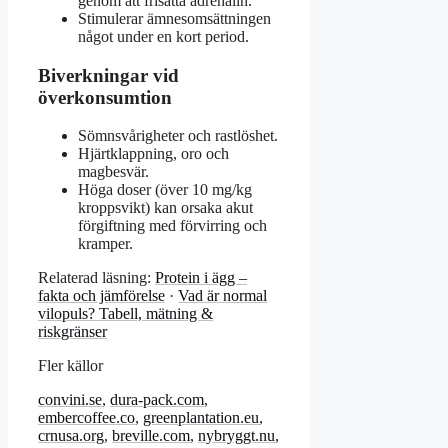
genom att frisätta adrenalin.
Stimulerar ämnesomsättningen
något under en kort period.
Biverkningar vid
överkonsumtion
Sömnsvårigheter och rastlöshet.
Hjärtklappning, oro och
magbesvär.
Höga doser (över 10 mg/kg
kroppsvikt) kan orsaka akut
förgiftning med förvirring och
kramper.
Relaterad läsning:
Protein i ägg –
fakta och jämförelse
·
Vad är normal
vilopuls? Tabell, mätning &
riskgränser
Fler källor
convini.se
,
dura-pack.com
,
embercoffee.co
,
greenplantation.eu
,
crnusa.org
,
breville.com
,
nybryggt.nu
,