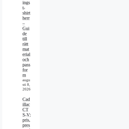
ings
t-
shirt
herr
–
Gui
de
till
rätt
mat
erial
och
pass
for
m
augu
sti 8,
2026
Cad
illac
CT
S-V:
pris,
pres