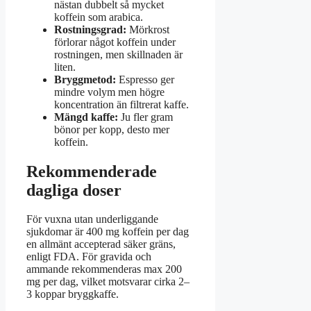
nästan dubbelt så mycket
koffein som arabica.
Rostningsgrad:
Mörkrost
förlorar något koffein under
rostningen, men skillnaden är
liten.
Bryggmetod:
Espresso ger
mindre volym men högre
koncentration än filtrerat kaffe.
Mängd kaffe:
Ju fler gram
bönor per kopp, desto mer
koffein.
Rekommenderade
dagliga doser
För vuxna utan underliggande
sjukdomar är 400 mg koffein per dag
en allmänt accepterad säker gräns,
enligt FDA. För gravida och
ammande rekommenderas max 200
mg per dag, vilket motsvarar cirka 2–
3 koppar bryggkaffe.