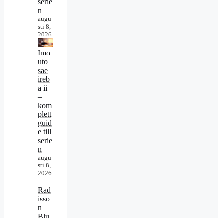
serie
n
augu
sti 8,
2026
Imo
uto
sae
ireb
a ii
–
kom
plett
guid
e till
serie
n
augu
sti 8,
2026
Rad
isso
n
Blu