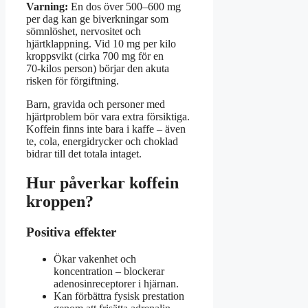
Varning:
En dos över 500–600 mg
per dag kan ge biverkningar som
sömnlöshet, nervositet och
hjärtklappning. Vid 10 mg per kilo
kroppsvikt (cirka 700 mg för en
70‑kilos person) börjar den akuta
risken för förgiftning.
Barn, gravida och personer med
hjärtproblem bör vara extra försiktiga.
Koffein finns inte bara i kaffe – även
te, cola, energidrycker och choklad
bidrar till det totala intaget.
Hur påverkar koffein
kroppen?
Positiva effekter
Ökar vakenhet och
koncentration – blockerar
adenosinreceptorer i hjärnan.
Kan förbättra fysisk prestation