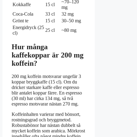
~70–120
Kokkaffe
15 cl
mg
Coca-Cola
33 cl
32 mg
Grönt te
15 cl
30–50 mg
Energidryck (25
25 cl
~80 mg
cl)
Hur många
kaffekoppar är 200 mg
koffein?
200 mg koffein motsvarar ungefär 3
koppar bryggkaffe (15 cl). Om du
dricker starkare kaffe eller espresso
blir antalet koppar färre. En espresso
(30 ml) har cirka 134 mg, så två
espresso motsvarar nästan 270 mg.
Koffeinhalten varierar med bönsort,
rostningsgrad och bryggmetod.
Robustabönor har nästan dubbelt så
mycket koffein som arabica. Mörkrost
innehåller ofta något mindre koffein