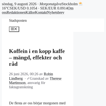
söndag, 9 augusti 2026 ·
Morgonutgåva
Stockholm
16°C
SEK/USD 0.1054 · SEK/EUR 0.0914
Om
oss
Redaktionen
Källor
Kontakt
Nyhetsbrev
Hoppa
Stadsposten
till
innehåll
Meny
Koffein i en kopp kaffe
– mängd, effekter och
råd
26 juni 2026, 00:26
av
Robin
Lindberg
·
✓
Granskad av
Therese
Martinsson
, ansvarig för
faktagranskning
De flesta av oss börjar morgonen med