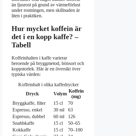
än ljusrost på grund av värmeförlust
under rostningen, men skillnaden är
liten i praktiken.
Hur mycket koffein är
det i en kopp kaffe? –
Tabell
Koffeinhalten i kaffe varierar
beroende på bryggmetod, bönsort och
koppstorlek. Här är en översikt över
typiska värden:
Koffeinhalt i olika kaffedrycker
Koffein
Dryck
Volym
(mg)
Bryggkaffe, filter
15 cl
70
Espresso, enkel
30 ml
63
Espresso, dubbel
60 ml
126
Snabbkaffe
15 cl
50–65
Kokkaffe
15 cl
70–100