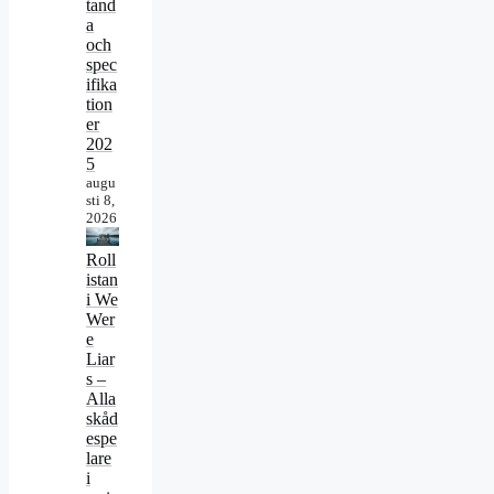
tand
a
och
spec
ifika
tion
er
202
5
augu
sti 8,
2026
Roll
istan
i We
Wer
e
Liar
s –
Alla
skåd
espe
lare
i