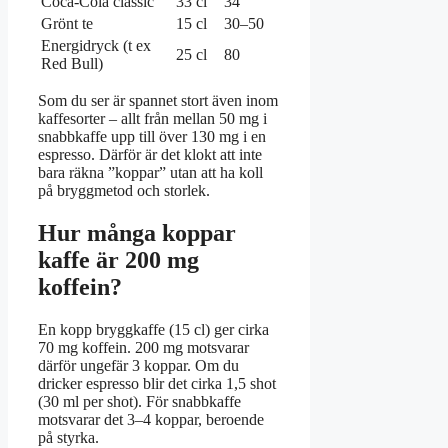
Coca-Cola classic
33 cl
34
Grönt te
15 cl
30–50
Energidryck (t ex
25 cl
80
Red Bull)
Som du ser är spannet stort även inom
kaffesorter – allt från mellan 50 mg i
snabbkaffe upp till över 130 mg i en
espresso. Därför är det klokt att inte
bara räkna ”koppar” utan att ha koll
på bryggmetod och storlek.
Hur många koppar
kaffe är 200 mg
koffein?
En kopp bryggkaffe (15 cl) ger cirka
70 mg koffein. 200 mg motsvarar
därför ungefär 3 koppar. Om du
dricker espresso blir det cirka 1,5 shot
(30 ml per shot). För snabbkaffe
motsvarar det 3–4 koppar, beroende
på styrka.