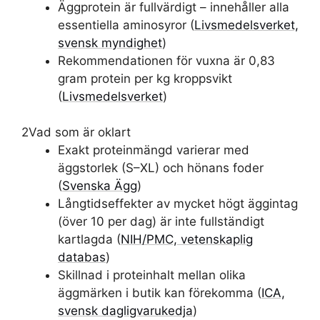
Äggprotein är fullvärdigt – innehåller alla
essentiella aminosyror (
Livsmedelsverket,
svensk myndighet
)
Rekommendationen för vuxna är 0,83
gram protein per kg kroppsvikt
(
Livsmedelsverket
)
2
Vad som är oklart
Exakt proteinmängd varierar med
äggstorlek (S–XL) och hönans foder
(
Svenska Ägg
)
Långtidseffekter av mycket högt äggintag
(över 10 per dag) är inte fullständigt
kartlagda (
NIH/PMC, vetenskaplig
databas
)
Skillnad i proteinhalt mellan olika
äggmärken i butik kan förekomma (
ICA,
svensk dagligvarukedja
)