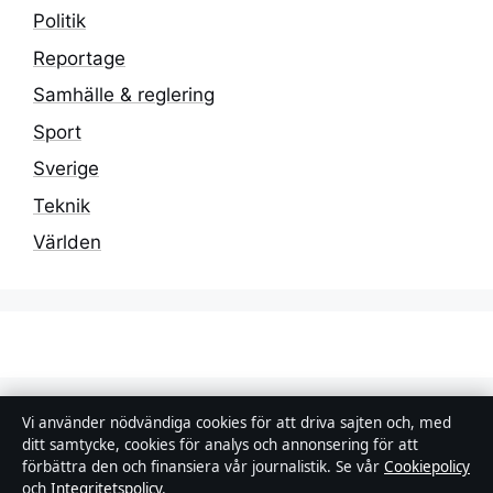
Politik
Reportage
Samhälle & reglering
Sport
Sverige
Teknik
Världen
Stadsposten
Vi använder nödvändiga cookies för att driva sajten och, med
ditt samtycke, cookies för analys och annonsering för att
förbättra den och finansiera vår journalistik. Se vår
Cookiepolicy
Oberoende nyheter om politik, ekonomi, teknik och
och
Integritetspolicy
.