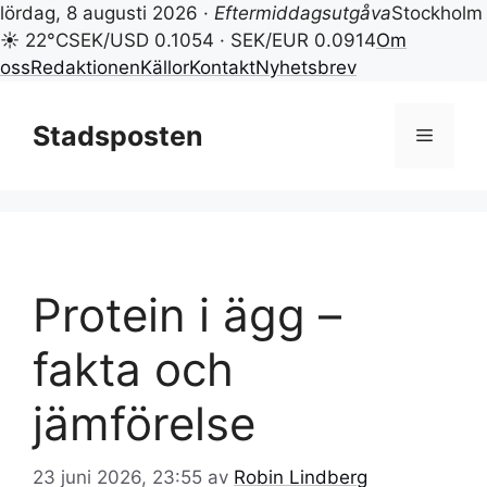
lördag, 8 augusti 2026 ·
Eftermiddagsutgåva
Stockholm
☀ 22°C
SEK/USD 0.1054 · SEK/EUR 0.0914
Om
oss
Redaktionen
Källor
Kontakt
Nyhetsbrev
Hoppa
till
Stadsposten
Meny
innehåll
Protein i ägg –
fakta och
jämförelse
23 juni 2026, 23:55
av
Robin Lindberg