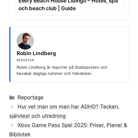
Ellery Beach House Lidingö – Hotell, spa
och beach club | Guide
Robin Lindberg
REPORTER
Robin Lindberg är reporter på Stadsposten och
bevakar dagliga nyheter och händelser.
Kategorier
Reportage
Hur vet man om man har ADHD? Tecken,
självtest och utredning
Xbox Game Pass Spel 2025: Priser, Planer &
Bibliotek