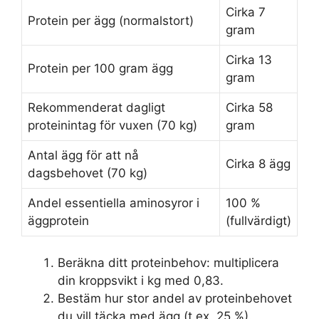
Cirka 7
Protein per ägg (normalstort)
gram
Cirka 13
Protein per 100 gram ägg
gram
Rekommenderat dagligt
Cirka 58
proteinintag för vuxen (70 kg)
gram
Antal ägg för att nå
Cirka 8 ägg
dagsbehovet (70 kg)
Andel essentiella aminosyror i
100 %
äggprotein
(fullvärdigt)
Beräkna ditt proteinbehov: multiplicera
din kroppsvikt i kg med 0,83.
Bestäm hur stor andel av proteinbehovet
du vill täcka med ägg (t.ex. 25 %).