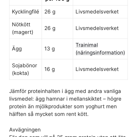
Kycklingfilé
26 g
Livsmedelsverket
Nötkött
26 g
Livsmedelsverket
(magert)
Trainimal
Ägg
13 g
(näringsinformation)
Sojabönor
16 g
Livsmedelsverket
(kokta)
Jämför proteinhalten i ägg med andra vanliga
livsmedel: ägg hamnar i mellanskiktet – högre
protein än mjölkprodukter som yoghurt men
hälften så mycket som rent kött.
Avvägningen