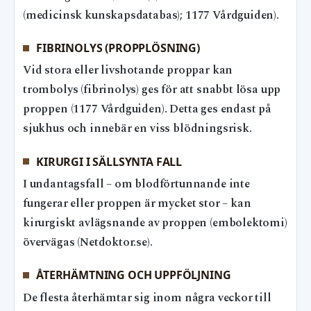
(medicinsk kunskapsdatabas); 1177 Vårdguiden).
FIBRINOLYS (PROPPLÖSNING)
Vid stora eller livshotande proppar kan
trombolys (fibrinolys) ges för att snabbt lösa upp
proppen (1177 Vårdguiden). Detta ges endast på
sjukhus och innebär en viss blödningsrisk.
KIRURGI I SÄLLSYNTA FALL
I undantagsfall – om blodförtunnande inte
fungerar eller proppen är mycket stor – kan
kirurgiskt avlägsnande av proppen (embolektomi)
övervägas (Netdoktor.se).
ÅTERHÄMTNING OCH UPPFÖLJNING
De flesta återhämtar sig inom några veckor till