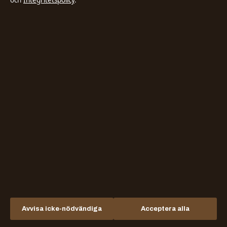
och
Integritetspolicy
.
Stadsposten
Oberoende nyheter om politik, ekonomi, teknik och samhälle i Sverige.
Liljeholmen Press Ltd.
Office 501, 28 Spyrou Kyprianou Avenue
Limassol 3030
+46 8 525 035 68
Department of Registrar of Companies: HE 432842
hello@stadsposten.se
KONTAKTA OSS
OM OSS
Allmänt:
Om oss
Avvisa icke-nödvändiga
Acceptera alla
hello@stadsposten.se