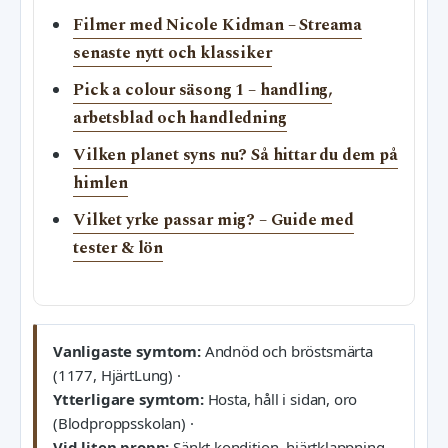
Filmer med Nicole Kidman – Streama
senaste nytt och klassiker
Pick a colour säsong 1 – handling,
arbetsblad och handledning
Vilken planet syns nu? Så hittar du dem på
himlen
Vilket yrke passar mig? – Guide med
tester & lön
Vanligaste symtom:
Andnöd och bröstsmärta
(1177, HjärtLung) ·
Ytterligare symtom:
Hosta, håll i sidan, oro
(Blodproppsskolan) ·
Vid liten propp:
Sänkt kondition, hjärtklappning