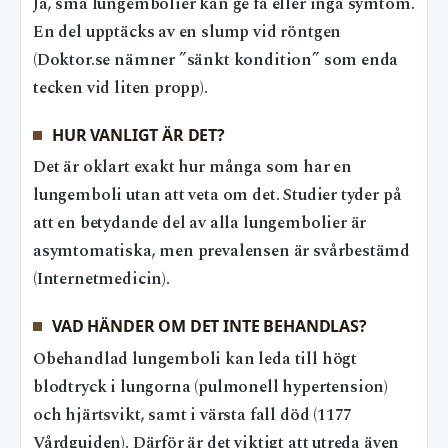
Ja, små lungembolier kan ge få eller inga symtom.
En del upptäcks av en slump vid röntgen
(Doktor.se nämner ”sänkt kondition” som enda
tecken vid liten propp).
HUR VANLIGT ÄR DET?
Det är oklart exakt hur många som har en
lungemboli utan att veta om det. Studier tyder på
att en betydande del av alla lungembolier är
asymtomatiska, men prevalensen är svårbestämd
(Internetmedicin).
VAD HÄNDER OM DET INTE BEHANDLAS?
Obehandlad lungemboli kan leda till högt
blodtryck i lungorna (pulmonell hypertension)
och hjärtsvikt, samt i värsta fall död (1177
Vårdguiden). Därför är det viktigt att utreda även