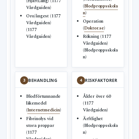
(HjärtLung) (1177
(
Blodproppsskola
Vårdguiden)
n
)
Oro/ångest (1177
Operation
Vårdguiden)
(
Doktor.se
)
(1177
Vårdguiden)
Rökning (1177
Vårdguiden)
(Blodproppsskola
n)
3
BEHANDLING
4
RISKFAKTORER
Blodförtunnande
Ålder över 60
läkemedel
(1177
(
Internetmedicin
)
Vårdguiden)
Fibrinolys vid
Ärftlighet
stora proppar
(Blodproppsskola
(1177
n)