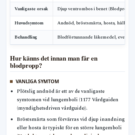
Vanligaste orsak
Djup ventrombos i benet (Blodpropps
Huvudsymtom
Andnöd, bröstsmärta, hosta, håll i si
Behandling
Blodförtunnande läkemedel, eventuell
Hur känns det innan man får en
blodpropp?
VANLIGA SYMTOM
Plötslig andnöd är ett av de vanligaste
symtomen vid lungemboli (1177 Vårdguiden
(myndighetsdriven vårdguide)).
Bröstsmärta som förvärras vid djup inandning
eller hosta är typiskt för en större lungemboli