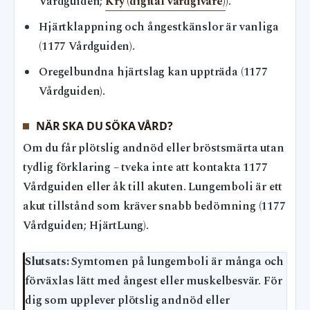
Vårdguiden;
Kry (digital vårdgivare)
).
Hjärtklappning och ångestkänslor är vanliga
(1177 Vårdguiden).
Oregelbundna hjärtslag kan uppträda (1177
Vårdguiden).
NÄR SKA DU SÖKA VÅRD?
Om du får plötslig andnöd eller bröstsmärta utan
tydlig förklaring – tveka inte att kontakta 1177
Vårdguiden eller åk till akuten. Lungemboli är ett
akut tillstånd som kräver snabb bedömning (1177
Vårdguiden; HjärtLung).
Slutsats:
Symtomen på lungemboli är många och
förväxlas lätt med ångest eller muskelbesvär. För
dig som upplever plötslig andnöd eller