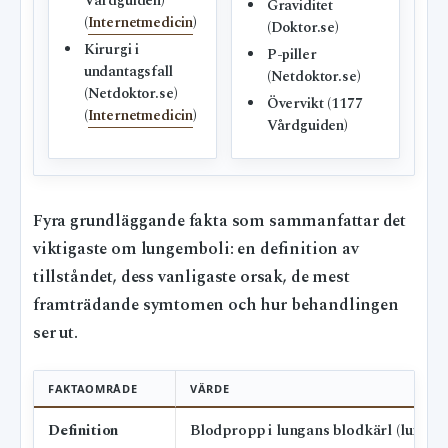
Vårdguiden)
Graviditet
(
Internetmedicin
)
(Doktor.se)
Kirurgi i
P-piller
undantagsfall
(Netdoktor.se)
(Netdoktor.se)
Övervikt (1177
(
Internetmedicin
)
Vårdguiden)
Fyra grundläggande fakta som sammanfattar det
viktigaste om lungemboli: en definition av
tillståndet, dess vanligaste orsak, de mest
framträdande symtomen och hur behandlingen
ser ut.
FAKTAOMRÅDE
VÄRDE
Definition
Blodpropp i lungans blodkärl (lungem