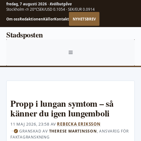
fredag, 7 augusti 2026 ·
Kvällsutgåva
Stockholm ⛅ 20°C
SEK/USD 0.1054 · SEK/EUR 0.0914
Om oss
Redaktionen
Källor
Kontakt
NYHETSBREV
Hoppa
Stadsposten
till
innehåll
MENY
Propp i lungan symtom – så
känner du igen lungemboli
11 MAJ 2026, 23:58
AV
REBECKA ERIKSSON
·
GRANSKAD AV
THERESE MARTINSSON
, ANSVARIG FÖR
✓
FAKTAGRANSKNING