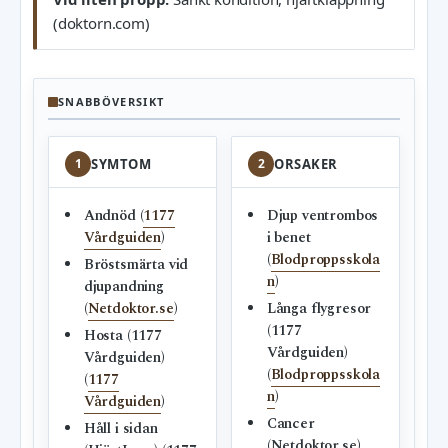
(doktorn.com)
SNABBÖVERSIKT
1
SYMTOM
2
ORSAKER
Andnöd (
1177
Djup ventrombos
Vårdguiden
)
i benet
(
Blodproppsskola
Bröstsmärta vid
n
)
djupandning
(
Netdoktor.se
)
Långa flygresor
(1177
Hosta (1177
Vårdguiden)
Vårdguiden)
(
Blodproppsskola
(
1177
n
)
Vårdguiden
)
Cancer
Håll i sidan
(Netdoktor.se)