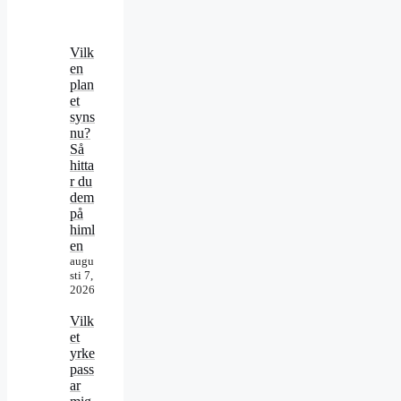
Vilk
en
plan
et
syns
nu?
Så
hitta
r du
dem
på
himl
en
augu
sti 7,
2026
Vilk
et
yrke
pass
ar