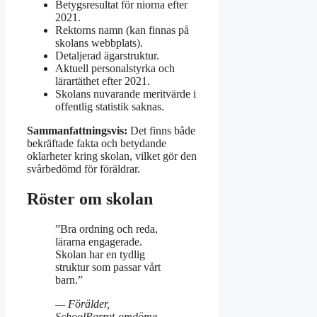
Betygsresultat för niorna efter
2021.
Rektorns namn (kan finnas på
skolans webbplats).
Detaljerad ägarstruktur.
Aktuell personalstyrka och
lärartäthet efter 2021.
Skolans nuvarande meritvärde i
offentlig statistik saknas.
Sammanfattningsvis:
Det finns både
bekräftade fakta och betydande
oklarheter kring skolan, vilket gör den
svårbedömd för föräldrar.
Röster om skolan
”Bra ordning och reda,
lärarna engagerade.
Skolan har en tydlig
struktur som passar vårt
barn.”
— Förälder,
SchoolParrot-omdöme