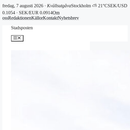
fredag, 7 augusti 2026 ·
Kvällsutgåva
Stockholm ⛅ 21°C
SEK/USD
0.1054 · SEK/EUR 0.0914
Om
oss
Redaktionen
Källor
Kontakt
Nyhetsbrev
Hoppa
Stadsposten
till
innehåll
Meny