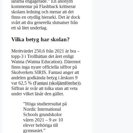
lärarna engagerade.” En anonym
kommentar på Flashback kritiserar
skolans ledning och menar att det
finns en otydlig hierarki. Det är dock
svårt att dra generella slutsatser från
ett så litet underlag.
Vilka betyg har skolan?
Meritvärdet 250,6 från 2021 är bra –
topp-3 i Trollhättan det året enligt
Watma (Watma Education). Däremot
finns inga nyare officiella siffror på
Skolverkets SIRIS. Fantasi anger att
andelen godkända betyg i årskurs 9
var 62,5 % (
Fantasi (skoljämförelse)
).
Siffran är svår att tolka utan att veta
under vilket läsår den gäller.
”Höga studieresultat på
Nordic International
Schools grundskolor
våren 2021 – 9 av 10
elever behöriga till
gymnasiet.”