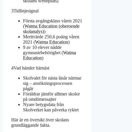
skolans webbplats)
3
Tidlinjesignal
Första avgångsklass våren 2021
(
Watma Education (oberoende
skolanalys)
)
Meritvärde 250,6 poäng våren
2021 (
Watma Education
)
9 av 10 elever nådde
gymnasiebehörighet (
Watma
Education
)
4
Vad händer härnäst
Skolvalet för nästa läsår närmar
sig – ansökningsprocessen
pågår
Föräldrar jämför alltmer skolor
på omdömessajter
Nyare betygsdata från
Skolverket kan påverka ryktet
Här är en översikt över skolans
grundläggande fakta.