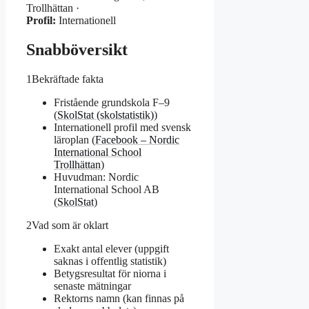
Trollhättan ·
Profil:
Internationell
Snabböversikt
1
Bekräftade fakta
Fristående grundskola F–9
(
SkolStat (skolstatistik)
)
Internationell profil med svensk
läroplan (
Facebook – Nordic
International School
Trollhättan
)
Huvudman: Nordic
International School AB
(
SkolStat
)
2
Vad som är oklart
Exakt antal elever (uppgift
saknas i offentlig statistik)
Betygsresultat för niorna i
senaste mätningar
Rektorns namn (kan finnas på