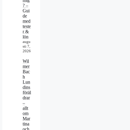
mig
? –
Gui
de
med
teste
r &
lön
augu
sti 7,
2026
Wil
mer
Bac
h
Lun
dins
föräl
drar
–
allt
om
Mar
tina
och