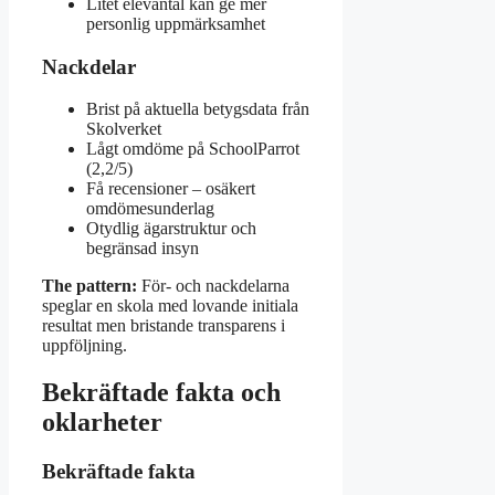
Litet elevantal kan ge mer
personlig uppmärksamhet
Nackdelar
Brist på aktuella betygsdata från
Skolverket
Lågt omdöme på SchoolParrot
(2,2/5)
Få recensioner – osäkert
omdömesunderlag
Otydlig ägarstruktur och
begränsad insyn
The pattern:
För- och nackdelarna
speglar en skola med lovande initiala
resultat men bristande transparens i
uppföljning.
Bekräftade fakta och
oklarheter
Bekräftade fakta