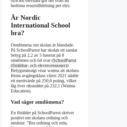
officiell elevdata gör det svårt att
bedöma resurstilldelning per elev.
Är Nordic
International School
bra?
Omdömena om skolan är blandade.
På SchoolParrot har skolan ett samlat
betyg på 2,2 av 5 baserat på 8
omdömen och 64 svar (
SchoolParrot
(föräldrar- och elevrecensioner)
).
Betygsmässigt visar watma att skolans
första avgångsklass våren 2021 nådde
ett meritvärde på 250,6 poäng, vilket
låg över rikssnittet på 232,1 (Watma
Education).
Vad säger omdömena?
En förälder på SchoolParrot skriver
positivt om skolans ordning och
struktur: ”Bra ordning och reda,