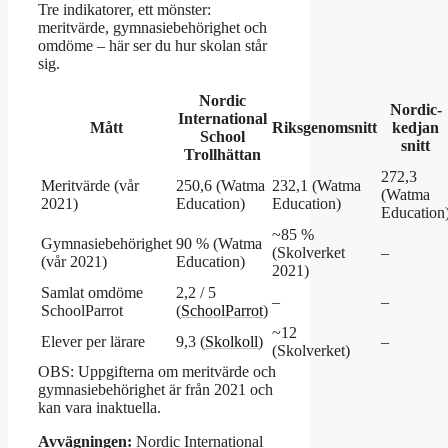
Tre indikatorer, ett mönster:
meritvärde, gymnasiebehörighet och
omdöme – här ser du hur skolan står
sig.
Nordic
Nordic-
International
Mått
Riksgenomsnitt
kedjan
School
snitt
Trollhättan
272,3
Meritvärde (vår
250,6 (Watma
232,1 (Watma
(Watma
2021)
Education)
Education)
Education
~85 %
Gymnasiebehörighet
90 % (Watma
(Skolverket
–
(vår 2021)
Education)
2021)
Samlat omdöme
2,2 / 5
–
–
SchoolParrot
(
SchoolParrot
)
~12
Elever per lärare
9,3 (
Skolkoll
)
–
(Skolverket)
OBS: Uppgifterna om meritvärde och
gymnasiebehörighet är från 2021 och
kan vara inaktuella.
Avvägningen:
Nordic International