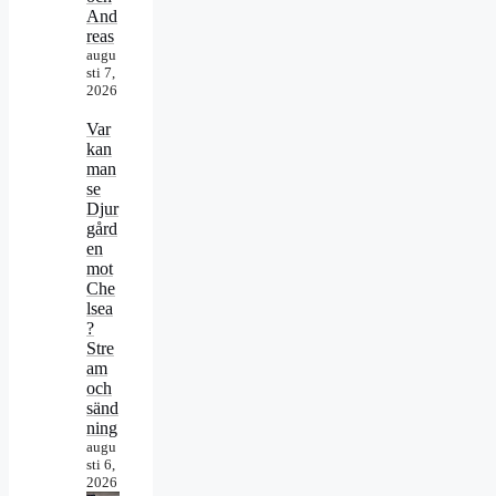
And
reas
augu
sti 7,
2026
Var
kan
man
se
Djur
gård
en
mot
Che
lsea
?
Stre
am
och
sänd
ning
augu
sti 6,
2026