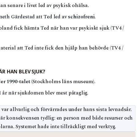
 senare i livet led av psykisk ohälsa.
neth Gärdestad att Ted led av
schizofreni
.
bland fick hämta Ted när han var psykiskt sjuk (TV4 /
erial att Ted inte fick den hjälp han behövde (TV4 /
R HAN BLEV SJUK?
er 1990-talet
(Stockholms läns museum).
 år när sjukdomen blev mest påtaglig.
ar allvarlig och förvärrades under hans sista levnadsår.
 är konsekvensen tydlig: en person med både resurser och
arna. Systemet hade inte tillräckligt med verktyg.