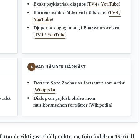
Exakt psykiatrisk diagnos (
TV4 / YouTube
)
Barnens exakta ålder vid dödsfallet (
TV4 /
YouTube
)
Djupet av engagemang i Bhagwanrörelsen
(
TV4 / YouTube
)
4
VAD HÄNDER HÄRNÄST
Dottern Sara Zacharias fortsätter som artist
(
Wikipedia
)
-talet
Dialog om psykisk ohälsa inom
musikbranschen fortsätter (Wikipedia)
tar de viktigaste hållpunkterna, från födelsen 1956 till