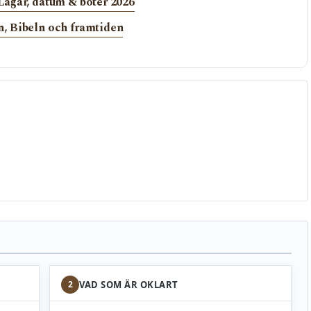
agar, datum & böter 2026
, Bibeln och framtiden
2
VAD SOM ÄR OKLART