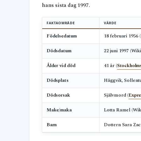
hans sista dag 1997.
FAKTAOMRÅDE
VÄRDE
Födelsedatum
18 februari 1956 
Dödsdatum
22 juni 1997 (Wik
Ålder vid död
41 år (
Stockholms
Dödsplats
Häggvik, Sollen
Dödsorsak
Självmord (
Expre
Make/maka
Lotta Ramel (Wik
Barn
Dottern Sara Zac