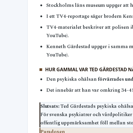
Stockholms läns museum uppger att han
I ett TV4-reportage säger brodern Ken
TV4-materialet beskriver att polisen i
YouTube).
Kenneth Gärdestad uppger i samma mat
YouTube).
HUR GAMMAL VAR TED GÄRDESTAD NÄ
Den psykiska ohälsan
förvärrades und
Det innebär att han var omkring 34–41
Slutsats:
Ted Gärdestads psykiska ohälsa v
För svenska psykiatrer och vårdpolitiker
offentlig uppmärksamhet föll mellan stol
Paradoxen