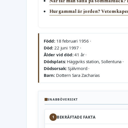
När får man sätta på sommardäck? L
Hur gammal är jorden? Vetenskapen
Född:
18 februari 1956 ·
Död:
22 juni 1997 ·
Ålder vid död:
41 år ·
Dödsplats:
Häggviks station, Sollentuna ·
Dödsorsak:
Självmord ·
Barn:
Dottern Sara Zacharias
SNABBÖVERSIKT
1
BEKRÄFTADE FAKTA