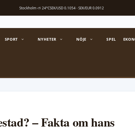
Stockholm ⛅ 24°C
SEK/USD 0.1054 · SEK/EUR 0.0912
SPORT
NYHETER
NÖJE
SPEL
EKON
stad? – Fakta om hans