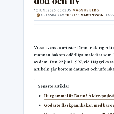
död och liv
12 JUNI 2026, 00:03
AV
MAGNUS BERG
·
GRANSKAD AV
THERESE MARTINSSON
, ANS
✓
Vissa svenska artister lämnar aldrig rikti
mannen bakom odödliga melodier som ”Jag
av dem. Den 22 juni 1997, vid Häggviks st
artikeln går bortom datumet och utforsk
Senaste artiklar
Hur gammal är Darin? Ålder, pojkvä
Godaste fläskpannkakan med bacon 