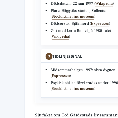
Dödsdatum: 22 juni 1997 (
Wikipedia
)
Plats: Häggviks station, Sollentuna
(
Stockholms läns museum
)
Dödsorsak: Självmord (
Expressen
)
Gift med Lotta Ramel på 1980-talet
(
Wikipedia
)
3
TIDLINJESIGNAL
Midsommarhelgen 1997: sista dygnen
(
Expressen
)
Psykisk ohälsa förvärrades under 1990
(
Stockholms läns museum
)
Sju fakta om Ted Gärdestads liv sammanfat