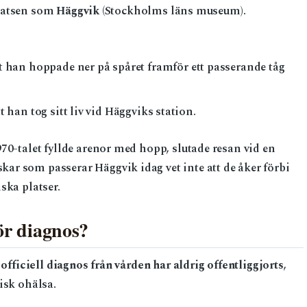
latsen som
Häggvik
(Stockholms läns museum).
t han hoppade ner på spåret framför ett passerande tåg
han tog sitt liv vid Häggviks station.
70-talet fyllde arenor med hopp, slutade resan vid en
r som passerar Häggvik idag vet inte att de åker förbi
ska platser.
ör diagnos?
n
officiell diagnos från vården har aldrig offentliggjorts
,
isk ohälsa.