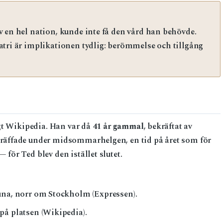
v en hel nation, kunde inte få den vård han behövde.
atri är implikationen tydlig: berömmelse och tillgång
igt Wikipedia. Han var då
41 år gammal
, bekräftat av
äffade under midsommarhelgen, en tid på året som för
ör Ted blev den istället slutet.
una, norr om Stockholm (Expressen).
på platsen (Wikipedia).