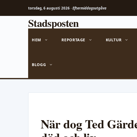
torsdag, 6 augusti 2026 ·
Eftermiddagsutgåva
Stadsposten
Hoppa
till
innehåll
HEM
REPORTAGE
KULTUR
BLOGG
När dog Ted Gärde