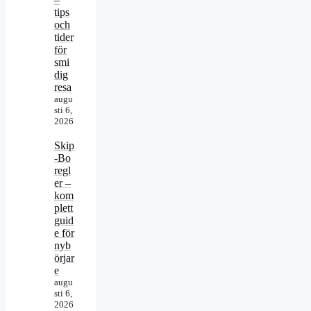
tips
och
tider
för
smi
dig
resa
augu
sti 6,
2026
Skip
-Bo
regl
er –
kom
plett
guid
e för
nyb
örjar
e
augu
sti 6,
2026