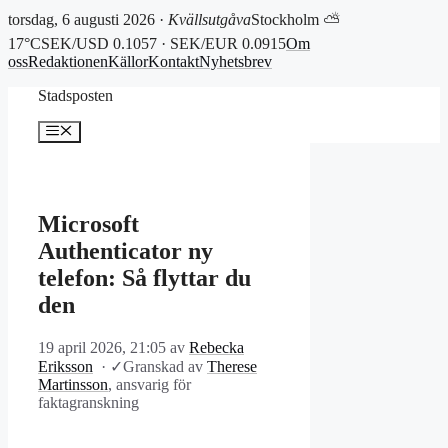
torsdag, 6 augusti 2026 ·
Kvällsutgåva
Stockholm ⛅
17°C
SEK/USD 0.1057 · SEK/EUR 0.0915
Om
oss
Redaktionen
Källor
Kontakt
Nyhetsbrev
Hoppa
Stadsposten
till
innehåll
Meny
Microsoft
Authenticator ny
telefon: Så flyttar du
den
19 april 2026, 21:05
av
Rebecka
Eriksson
·
✓
Granskad av
Therese
Martinsson
, ansvarig för
faktagranskning