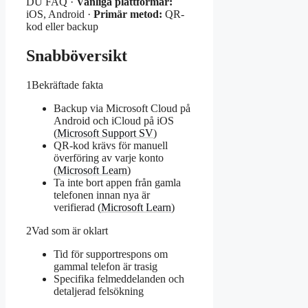
DU FAQ ·
Vanliga plattformar:
iOS, Android ·
Primär metod:
QR-
kod eller backup
Snabböversikt
1
Bekräftade fakta
Backup via Microsoft Cloud på
Android och iCloud på iOS
(
Microsoft Support SV
)
QR-kod krävs för manuell
överföring av varje konto
(
Microsoft Learn
)
Ta inte bort appen från gamla
telefonen innan nya är
verifierad (
Microsoft Learn
)
2
Vad som är oklart
Tid för supportrespons om
gammal telefon är trasig
Specifika felmeddelanden och
detaljerad felsökning