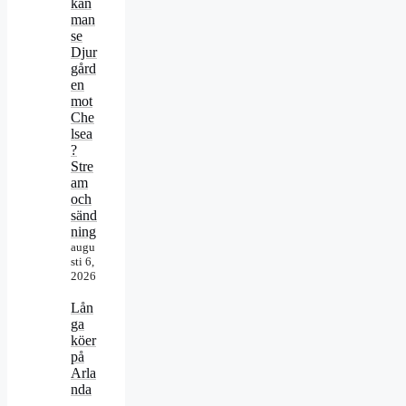
kan
man
se
Djur
gård
en
mot
Che
lsea
?
Stre
am
och
sänd
ning
augu
sti 6,
2026
Lån
ga
köer
på
Arla
nda
–