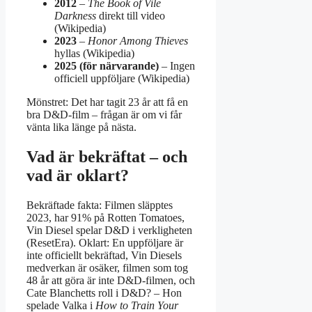
2012
–
The Book of Vile
Darkness
direkt till video
(Wikipedia)
2023
–
Honor Among Thieves
hyllas (Wikipedia)
2025 (för närvarande)
– Ingen
officiell uppföljare (Wikipedia)
Mönstret: Det har tagit 23 år att få en
bra D&D-film – frågan är om vi får
vänta lika länge på nästa.
Vad är bekräftat – och
vad är oklart?
Bekräftade fakta: Filmen släpptes
2023, har 91% på Rotten Tomatoes,
Vin Diesel spelar D&D i verkligheten
(ResetEra). Oklart: En uppföljare är
inte officiellt bekräftad, Vin Diesels
medverkan är osäker, filmen som tog
48 år att göra är inte D&D-filmen, och
Cate Blanchetts roll i D&D? – Hon
spelade Valka i
How to Train Your