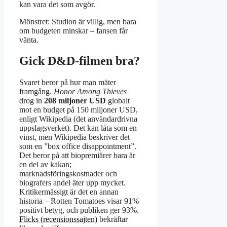
kan vara det som avgör.
Mönstret: Studion är villig, men bara
om budgeten minskar – fansen får
vänta.
Gick D&D-filmen bra?
Svaret beror på hur man mäter
framgång.
Honor Among Thieves
drog in
208 miljoner USD
globalt
mot en budget på 150 miljoner USD,
enligt Wikipedia (det användardrivna
uppslagsverket). Det kan låta som en
vinst, men Wikipedia beskriver det
som en ”box office disappointment”.
Det beror på att biopremiärer bara är
en del av kakan;
marknadsföringskostnader och
biografers andel äter upp mycket.
Kritikermässigt är det en annan
historia – Rotten Tomatoes visar 91%
positivt betyg, och publiken ger 93%.
Flicks (recensionssajten)
bekräftar