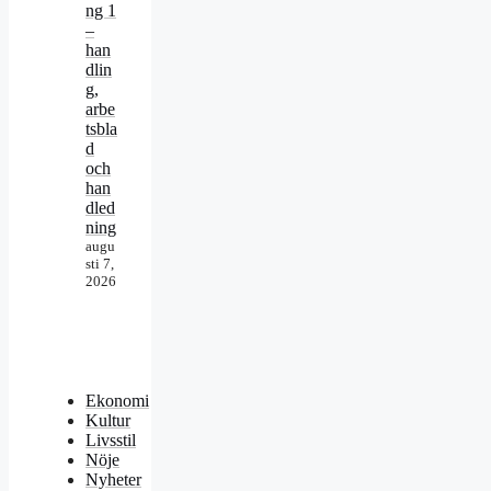
ng 1
–
han
dlin
g,
arbe
tsbla
d
och
han
dled
ning
augu
sti 7,
2026
Ekonomi
Kultur
Livsstil
Nöje
Nyheter