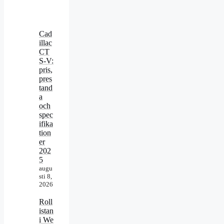
Cad
illac
CT
S-V:
pris,
pres
tand
a
och
spec
ifika
tion
er
202
5
augu
sti 8,
2026
Roll
istan
i We