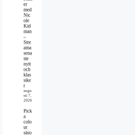
er
med
Nic
ole
Kid
man
–
Stre
ama
sena
ste
nytt
och
klas
sike
r
augu
sti 7,
2026
Pick
a
colo
ur
säso