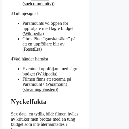
(spelcommunity)
)
3
Tidlinjesignal
Paramounts vd öppen för
uppföljare med lägre budget
(
Wikipedia
)
Chris Pine ”ganska säker” på
att en uppföljare blir av
(
ResetEra
)
4
Vad händer härnäst
Eventuell uppföljare med lägre
budget (
Wikipedia
)
Filmen finns att streama på
Paramount+ (
Paramount+
(streamingtjänsten)
)
Nyckelfakta
Sex data, en tydlig bild: filmen hyllas
av kritiker men brottas med en tung
budget som inte återhämtades i