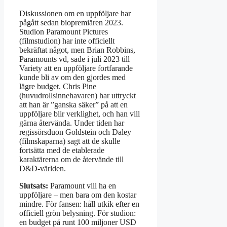
Diskussionen om en uppföljare har
pågått sedan biopremiären 2023.
Studion Paramount Pictures
(filmstudion) har inte officiellt
bekräftat något, men Brian Robbins,
Paramounts vd, sade i juli 2023 till
Variety att en uppföljare fortfarande
kunde bli av om den gjordes med
lägre budget. Chris Pine
(huvudrollsinnehavaren) har uttryckt
att han är ”ganska säker” på att en
uppföljare blir verklighet, och han vill
gärna återvända. Under tiden har
regissörsduon Goldstein och Daley
(filmskaparna) sagt att de skulle
fortsätta med de etablerade
karaktärerna om de återvände till
D&D-världen.
Slutsats:
Paramount vill ha en
uppföljare – men bara om den kostar
mindre. För fansen: håll utkik efter en
officiell grön belysning. För studion:
en budget på runt 100 miljoner USD