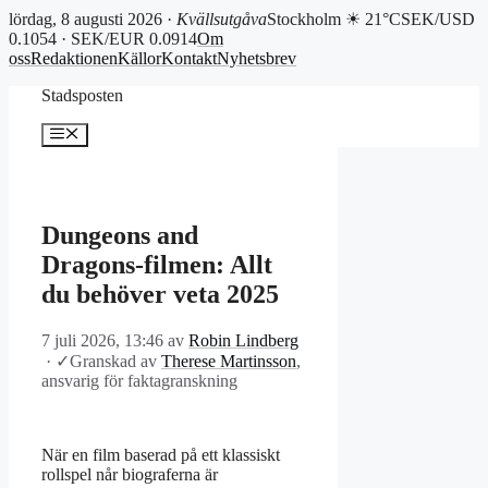
lördag, 8 augusti 2026 ·
Kvällsutgåva
Stockholm ☀ 21°C
SEK/USD
0.1054 · SEK/EUR 0.0914
Om
oss
Redaktionen
Källor
Kontakt
Nyhetsbrev
Hoppa
Stadsposten
till
innehåll
Meny
Dungeons and
Dragons-filmen: Allt
du behöver veta 2025
7 juli 2026, 13:46
av
Robin Lindberg
·
✓
Granskad av
Therese Martinsson
,
ansvarig för faktagranskning
När en film baserad på ett klassiskt
rollspel når biograferna är