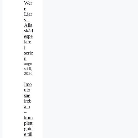
Wer
e
Liar
s –
Alla
skåd
espe
lare
i
serie
n
augu
sti 8,
2026
Imo
uto
sae
ireb
a ii
–
kom
plett
guid
e till