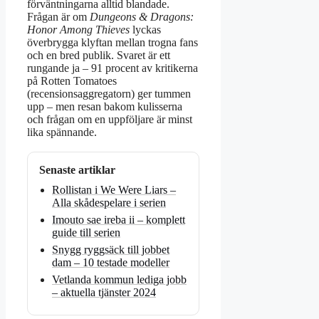
förväntningarna alltid blandade.
Frågan är om
Dungeons & Dragons:
Honor Among Thieves
lyckas
överbrygga klyftan mellan trogna fans
och en bred publik. Svaret är ett
rungande ja – 91 procent av kritikerna
på Rotten Tomatoes
(recensionsaggregatorn) ger tummen
upp – men resan bakom kulisserna
och frågan om en uppföljare är minst
lika spännande.
Senaste artiklar
Rollistan i We Were Liars –
Alla skådespelare i serien
Imouto sae ireba ii – komplett
guide till serien
Snygg ryggsäck till jobbet
dam – 10 testade modeller
Vetlanda kommun lediga jobb
– aktuella tjänster 2024