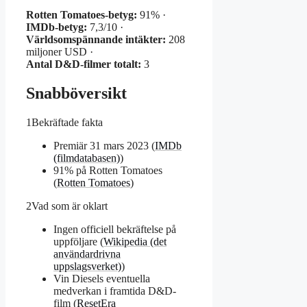
Rotten Tomatoes-betyg:
91% ·
IMDb-betyg:
7,3/10 ·
Världsomspännande intäkter:
208
miljoner USD ·
Antal D&D-filmer totalt:
3
Snabböversikt
1
Bekräftade fakta
Premiär 31 mars 2023 (
IMDb
(filmdatabasen)
)
91% på Rotten Tomatoes
(
Rotten Tomatoes
)
2
Vad som är oklart
Ingen officiell bekräftelse på
uppföljare (
Wikipedia (det
användardrivna
uppslagsverket)
)
Vin Diesels eventuella
medverkan i framtida D&D-
film (
ResetEra