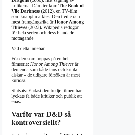
Dragons
(2000), fick sågning av
kritikerna. Därefter kom
The Book of
Vile Darkness
(2012), en TV-film
som knappt märktes. Den tredje och
mest framgångsrika är
Honor Among
Thieves
(2023). Wikipedia redogör
för hela serien och dess blandade
mottagande.
Vad detta innebär
För den som hoppas på en hel
filmserie:
Honor Among Thieves
är
den enda som både fans och kritiker
älskar – de tidigare försöken är mest
kuriosa.
Slutsats: Endast den tredje filmen har
lyckats få både kritiker och publik att
enas.
Varför var D&D så
kontroversiellt?