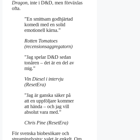
Dragon
, inte i D&D, men förväxlas
ofta.
”En smittsam godhjärtad
komedi med en solid
emotionell kärna.”
Rotten Tomatoes
(recensionsaggregatorn)
”Jag spelar D&D sedan
tonåren – det är en del av
mig.”
Vin Diesel i intervju
(ResetEra)
”Jag är ganska säker på
att en uppföljare kommer
att hända – och jag vill
absolut vara med.”
Chris Pine (ResetEra)
För svenska biobesökare och
streaminglystra: valet är enkelt. Om