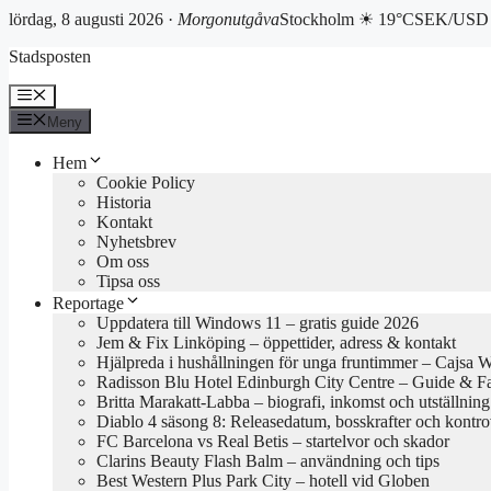
lördag, 8 augusti 2026 ·
Morgonutgåva
Stockholm ☀ 19°C
SEK/USD 
Hoppa
Stadsposten
till
innehåll
Meny
Meny
Hem
Cookie Policy
Historia
Kontakt
Nyhetsbrev
Om oss
Tipsa oss
Reportage
Uppdatera till Windows 11 – gratis guide 2026
Jem & Fix Linköping – öppettider, adress & kontakt
Hjälpreda i hushållningen för unga fruntimmer – Cajsa 
Radisson Blu Hotel Edinburgh City Centre – Guide & F
Britta Marakatt-Labba – biografi, inkomst och utställning
Diablo 4 säsong 8: Releasedatum, bosskrafter och kontro
FC Barcelona vs Real Betis – startelvor och skador
Clarins Beauty Flash Balm – användning och tips
Best Western Plus Park City – hotell vid Globen