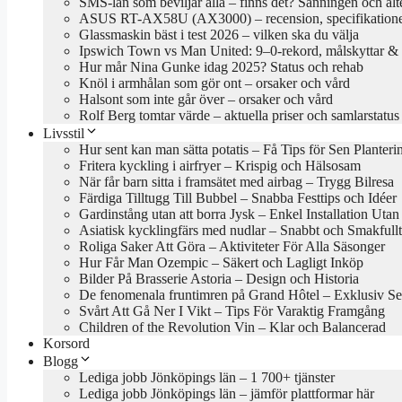
SMS-lån som beviljar alla – finns det? Sanningen och alt
ASUS RT-AX58U (AX3000) – recension, specifikationer
Glassmaskin bäst i test 2026 – vilken ska du välja
Ipswich Town vs Man United: 9–0-rekord, målskyttar & 
Hur mår Nina Gunke idag 2025? Status och rehab
Knöl i armhålan som gör ont – orsaker och vård
Halsont som inte går över – orsaker och vård
Rolf Berg tomtar värde – aktuella priser och samlarstatus
Livsstil
Hur sent kan man sätta potatis – Få Tips för Sen Planteri
Fritera kyckling i airfryer – Krispig och Hälsosam
När får barn sitta i framsätet med airbag – Trygg Bilresa
Färdiga Tilltugg Till Bubbel – Snabba Festtips och Idéer
Gardinstång utan att borra Jysk – Enkel Installation Uta
Asiatisk kycklingfärs med nudlar – Snabbt och Smakfullt
Roliga Saker Att Göra – Aktiviteter För Alla Säsonger
Hur Får Man Ozempic – Säkert och Lagligt Inköp
Bilder På Brasserie Astoria – Design och Historia
De fenomenala fruntimren på Grand Hôtel – Exklusiv Se
Svårt Att Gå Ner I Vikt – Tips För Varaktig Framgång
Children of the Revolution Vin – Klar och Balancerad
Korsord
Blogg
Lediga jobb Jönköpings län – 1 700+ tjänster
Lediga jobb Jönköpings län – jämför plattformar här