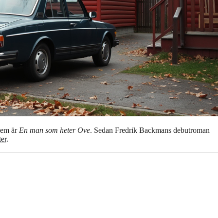
 dem är
En man som heter Ove
. Sedan Fredrik Backmans debutroman
er
.