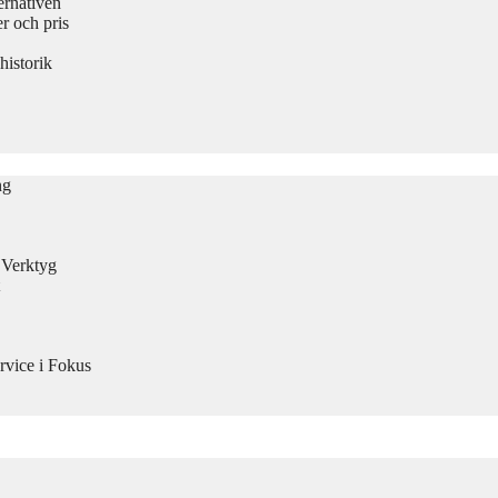
ernativen
 och pris
historik
ng
n Verktyg
rvice i Fokus