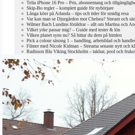
Telia iPhone 16 Pro – Pris, abonnemang och tillgängligh
Skip-Bo regler – komplett guide för nybörjare
Långa köer på Arlanda – tips och tider för smidig resa
Var kan man se Djurgården mot Chelsea? Stream och sä
Wilmer Bach Lundins föräldrar – allt om Martina och An
Vilket yrke passar mig? – Guide med tester & lön
Vilken planet syns nu? Så hittar du dem på himlen
Pick a colour säsong 1 – handling, arbetsblad och handl
Filmer med Nicole Kidman – Streama senaste nytt och kl
Radisson Blu Viking Stockholm – takbar, pool och fruko