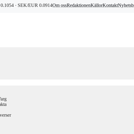
0.1054 · SEK/EUR 0.0914
Om oss
Redaktionen
Källor
Kontakt
Nyhetsb
Warg
akta
verser