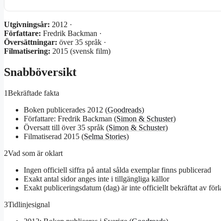
Utgivningsår:
2012 ·
Författare:
Fredrik Backman ·
Översättningar:
över 35 språk ·
Filmatisering:
2015 (svensk film)
Snabböversikt
1
Bekräftade fakta
Boken publicerades 2012 (
Goodreads
)
Författare: Fredrik Backman (
Simon & Schuster
)
Översatt till över 35 språk (
Simon & Schuster
)
Filmatiserad 2015 (
Selma Stories
)
2
Vad som är oklart
Ingen officiell siffra på antal sålda exemplar finns publicerad
Exakt antal sidor anges inte i tillgängliga källor
Exakt publiceringsdatum (dag) är inte officiellt bekräftat av förl
3
Tidlinjesignal