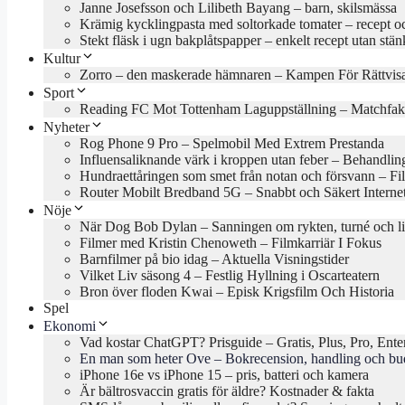
Janne Josefsson och Lilibeth Bayang – barn, skilsmässa
Krämig kycklingpasta med soltorkade tomater – recept oc
Stekt fläsk i ugn bakplåtspapper – enkelt recept utan stän
Kultur
Zorro – den maskerade hämnaren – Kampen För Rättvis
Sport
Reading FC Mot Tottenham Laguppställning – Matchfak
Nyheter
Rog Phone 9 Pro – Spelmobil Med Extrem Prestanda
Influensaliknande värk i kroppen utan feber – Behandlin
Hundraettåringen som smet från notan och försvann – Fil
Router Mobilt Bredband 5G – Snabbt och Säkert Interne
Nöje
När Dog Bob Dylan – Sanningen om rykten, turné och l
Filmer med Kristin Chenoweth – Filmkarriär I Fokus
Barnfilmer på bio idag – Aktuella Visningstider
Vilket Liv säsong 4 – Festlig Hyllning i Oscarteatern
Bron över floden Kwai – Episk Krigsfilm Och Historia
Spel
Ekonomi
Vad kostar ChatGPT? Prisguide – Gratis, Plus, Pro, Ente
En man som heter Ove – Bokrecension, handling och b
iPhone 16e vs iPhone 15 – pris, batteri och kamera
Är bältrosvaccin gratis för äldre? Kostnader & fakta