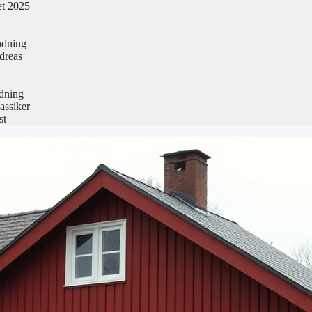
et 2025
ndning
dreas
edning
assiker
st