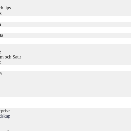
h tips
k
a
ta
g
m och Satir
t
iv
rprise
udskap