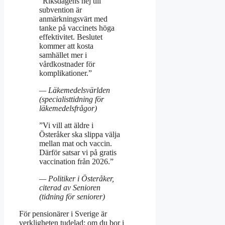
”Riksdagens nej till
subvention är
anmärkningsvärt med
tanke på vaccinets höga
effektivitet. Beslutet
kommer att kosta
samhället mer i
vårdkostnader för
komplikationer.”
— Läkemedelsvärlden
(specialisttidning för
läkemedelsfrågor)
”Vi vill att äldre i
Österåker ska slippa välja
mellan mat och vaccin.
Därför satsar vi på gratis
vaccination från 2026.”
— Politiker i Österåker,
citerad av Senioren
(tidning för seniorer)
För pensionärer i Sverige är
verkligheten tudelad: om du bor i