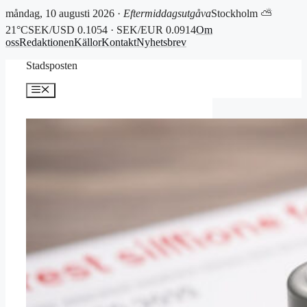
måndag, 10 augusti 2026 ·
Eftermiddagsutgåva
Stockholm ⛅
21°C
SEK/USD 0.1054 · SEK/EUR 0.0914
Om
oss
Redaktionen
Källor
Kontakt
Nyhetsbrev
Hoppa
Stadsposten
till
innehåll
Meny