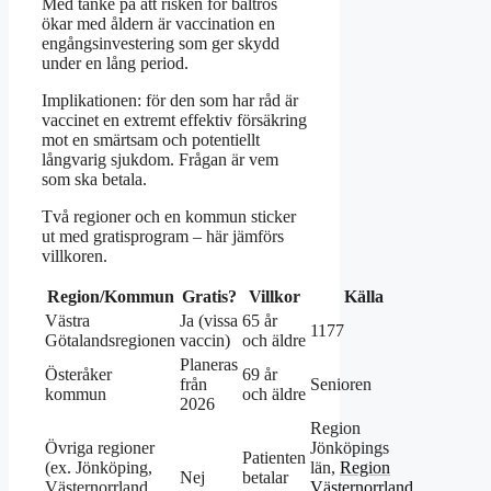
Med tanke på att risken för bältros
ökar med åldern är vaccination en
engångsinvestering som ger skydd
under en lång period.
Implikationen: för den som har råd är
vaccinet en extremt effektiv försäkring
mot en smärtsam och potentiellt
långvarig sjukdom. Frågan är vem
som ska betala.
Två regioner och en kommun sticker
ut med gratisprogram – här jämförs
villkoren.
Region/Kommun
Gratis?
Villkor
Källa
Västra
Ja (vissa
65 år
1177
Götalandsregionen
vaccin)
och äldre
Planeras
Österåker
69 år
från
Senioren
kommun
och äldre
2026
Region
Övriga regioner
Jönköpings
Patienten
(ex. Jönköping,
län,
Region
Nej
betalar
Västernorrland,
Västernorrland
,