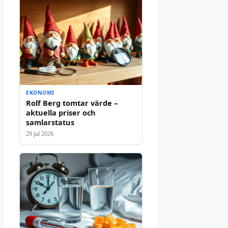
EKONOMI
Rolf Berg tomtar värde –
aktuella priser och
samlarstatus
29 jul 2026