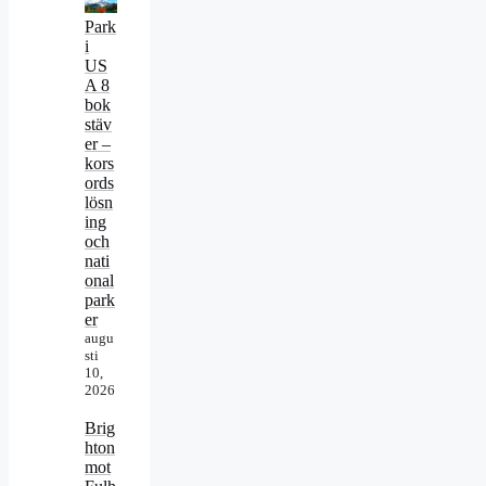
Park
i
US
A 8
bok
stäv
er –
kors
ords
lösn
ing
och
nati
onal
park
er
augu
sti
10,
2026
Brig
hton
mot