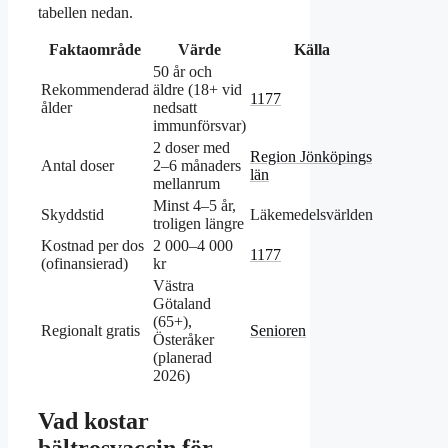
tabellen nedan.
Faktaområde
Värde
Källa
50 år och
Rekommenderad
äldre (18+ vid
1177
ålder
nedsatt
immunförsvar)
2 doser med
Region Jönköpings
Antal doser
2–6 månaders
län
mellanrum
Minst 4–5 år,
Skyddstid
Läkemedelsvärlden
troligen längre
Kostnad per dos
2 000–4 000
1177
(ofinansierad)
kr
Västra
Götaland
(65+),
Regionalt gratis
Senioren
Österåker
(planerad
2026)
Vad kostar
bältrosvaccin för