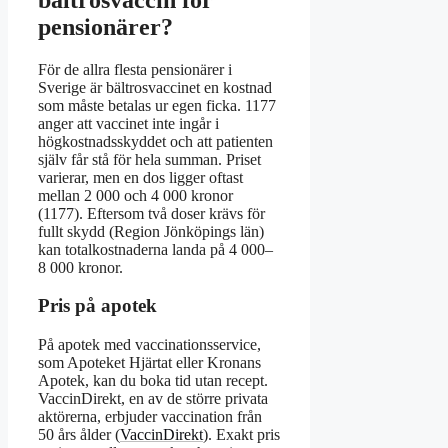
pensionärer?
För de allra flesta pensionärer i
Sverige är bältrosvaccinet en kostnad
som måste betalas ur egen ficka. 1177
anger att vaccinet inte ingår i
högkostnadsskyddet och att patienten
själv får stå för hela summan. Priset
varierar, men en dos ligger oftast
mellan 2 000 och 4 000 kronor
(1177). Eftersom två doser krävs för
fullt skydd (Region Jönköpings län)
kan totalkostnaderna landa på 4 000–
8 000 kronor.
Pris på apotek
På apotek med vaccinationsservice,
som Apoteket Hjärtat eller Kronans
Apotek, kan du boka tid utan recept.
VaccinDirekt, en av de större privata
aktörerna, erbjuder vaccination från
50 års ålder (
VaccinDirekt
). Exakt pris