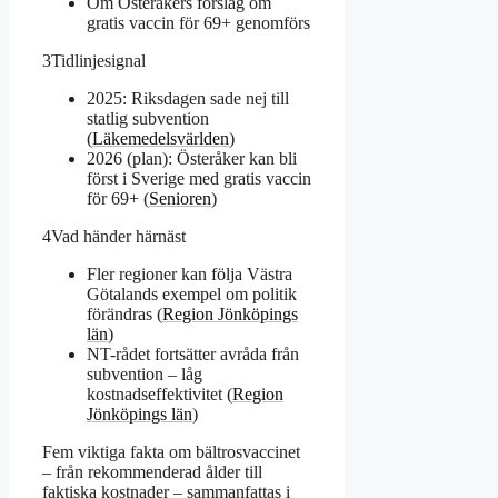
Om Österåkers förslag om
gratis vaccin för 69+ genomförs
3
Tidlinjesignal
2025: Riksdagen sade nej till
statlig subvention
(
Läkemedelsvärlden
)
2026 (plan): Österåker kan bli
först i Sverige med gratis vaccin
för 69+ (
Senioren
)
4
Vad händer härnäst
Fler regioner kan följa Västra
Götalands exempel om politik
förändras (
Region Jönköpings
län
)
NT-rådet fortsätter avråda från
subvention – låg
kostnadseffektivitet (
Region
Jönköpings län
)
Fem viktiga fakta om bältrosvaccinet
– från rekommenderad ålder till
faktiska kostnader – sammanfattas i