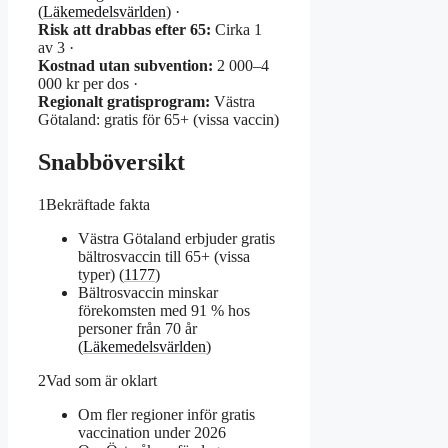
(
Läkemedelsvärlden
) ·
Risk att drabbas efter 65:
Cirka 1
av 3 ·
Kostnad utan subvention:
2 000–4
000 kr per dos ·
Regionalt gratisprogram:
Västra
Götaland: gratis för 65+ (vissa vaccin)
Snabböversikt
1
Bekräftade fakta
Västra Götaland erbjuder gratis
bältrosvaccin till 65+ (vissa
typer) (
1177
)
Bältrosvaccin minskar
förekomsten med 91 % hos
personer från 70 år
(
Läkemedelsvärlden
)
2
Vad som är oklart
Om fler regioner inför gratis
vaccination under 2026