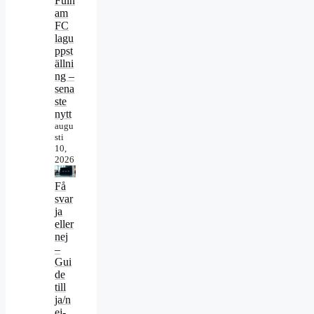
Fulh
am
FC
lagu
ppst
ällni
ng –
sena
ste
nytt
augu
sti
10,
2026
Få
svar
ja
eller
nej
–
Gui
de
till
ja/n
ej-