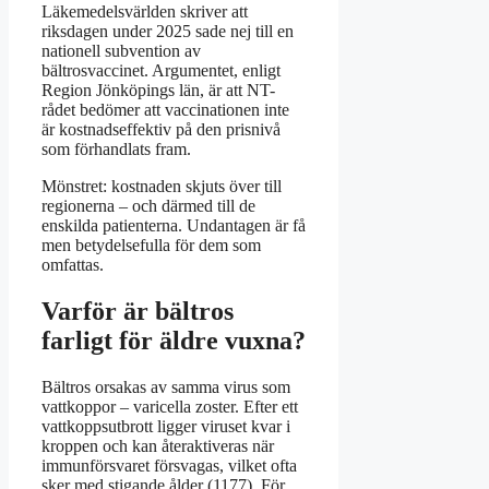
Läkemedelsvärlden skriver att
riksdagen under 2025 sade nej till en
nationell subvention av
bältrosvaccinet. Argumentet, enligt
Region Jönköpings län, är att NT-
rådet bedömer att vaccinationen inte
är kostnadseffektiv på den prisnivå
som förhandlats fram.
Mönstret: kostnaden skjuts över till
regionerna – och därmed till de
enskilda patienterna. Undantagen är få
men betydelsefulla för dem som
omfattas.
Varför är bältros
farligt för äldre vuxna?
Bältros orsakas av samma virus som
vattkoppor – varicella zoster. Efter ett
vattkoppsutbrott ligger viruset kvar i
kroppen och kan återaktiveras när
immunförsvaret försvagas, vilket ofta
sker med stigande ålder (1177). För