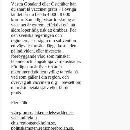
Västra Götaland eller Österåker kan
du snart få vaccinet gratis – i övriga
landet får du betala 4 000–8 000
kronor. Samtidigt visar forskning att
vaccinet är extremt effektivt och att
äldre löper hög risk att drabbas. För
den svenska regeringen och
regionerna är frågan om subvention
ett vägval: fortsätta lägga kostnaden
på individen, eller investera i
förebyggande vård som minskar
lidande och långsiktiga vårdkostnader.
För dig som är över 65 år är
rekommendationen tydlig: ta reda på
vad som gäller i din region, och
överväg att vaccinera dig – oavsett om
du måste betala själv eller får det
gratis.
Fler källor
vgregion.se
,
lakemedelsvarlden.se
,
vaccindirekt.se
,
chis.regionstockholm.se
,
politiskamoten.regionorebrolan.se
,