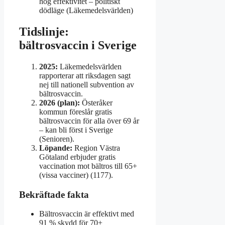
hög effektivitet – politiskt
dödläge (Läkemedelsvärlden)
Tidslinje:
bältrosvaccin i Sverige
2025:
Läkemedelsvärlden
rapporterar att riksdagen sagt
nej till nationell subvention av
bältrosvaccin.
2026 (plan):
Österåker
kommun föreslår gratis
bältrosvaccin för alla över 69 år
– kan bli först i Sverige
(Senioren).
Löpande:
Region Västra
Götaland erbjuder gratis
vaccination mot bältros till 65+
(vissa vacciner) (1177).
Bekräftade fakta
Bältrosvaccin är effektivt med
91 % skydd för 70+