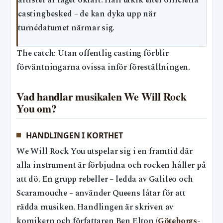
artister är läget oklart. Håll utkik efter officiella
castingbesked – de kan dyka upp när
turnédatumet närmar sig.
The catch: Utan offentlig casting förblir
förväntningarna ovissa inför föreställningen.
Vad handlar musikalen We Will Rock
You om?
HANDLINGEN I KORTHET
We Will Rock You utspelar sig i en framtid där
alla instrument är förbjudna och rocken håller på
att dö. En grupp rebeller – ledda av Galileo och
Scaramouche – använder Queens låtar för att
rädda musiken. Handlingen är skriven av
komikern och författaren Ben Elton (
Göteborgs-