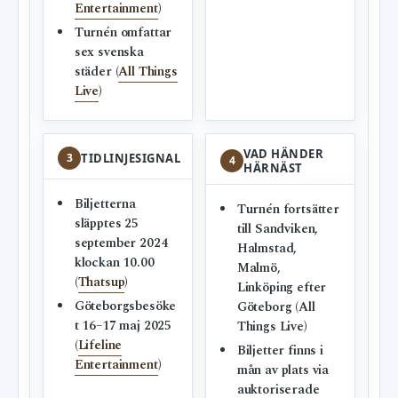
Entertainment
)
Turnén omfattar
sex svenska
städer (
All Things
Live
)
VAD HÄNDER
3
TIDLINJESIGNAL
4
HÄRNÄST
Biljetterna
Turnén fortsätter
släpptes 25
till Sandviken,
september 2024
Halmstad,
klockan 10.00
Malmö,
(
Thatsup
)
Linköping efter
Göteborgsbesöke
Göteborg (All
t 16–17 maj 2025
Things Live)
(
Lifeline
Biljetter finns i
Entertainment
)
mån av plats via
auktoriserade