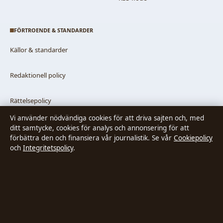
FÖRTROENDE & STANDARDER
Källor & standarder
Redaktionell policy
Rättelsepolicy
Vi använder nödvändiga cookies för att driva sajten och, med
Faktagranskningspolicy
ditt samtycke, cookies för analys och annonsering för att
förbättra den och finansiera vår journalistik. Se vår
Cookiepolicy
och
Integritetspolicy
.
Ägande & finansiering
Integritetspolicy
Cookiepolicy