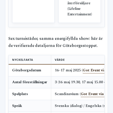
återförsäljare
(Lifeline
Entertainment)
Sex turnéstäder, samma energifyllda show: här är
de verifierade detaljerna för Göteborgsstoppet.
NYCKELFAKTA
VÄRDE
Göteborgsdatum
16–17 maj 2025 (
Got Event via TT
Antal föreställningar
3 (16 maj 19.30, 17 maj 15.00 och 1
Spelplats
Scandinavium (
Got Event via TT
)
Språk
Svenska (dialog) / Engelska (sånge