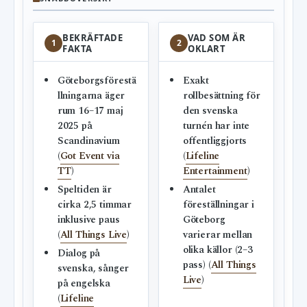
BEKRÄFTADE
VAD SOM ÄR
1
2
FAKTA
OKLART
Göteborgsförestä
Exakt
llningarna äger
rollbesättning för
rum 16–17 maj
den svenska
2025 på
turnén har inte
Scandinavium
offentliggjorts
(
Got Event via
(
Lifeline
TT
)
Entertainment
)
Speltiden är
Antalet
cirka 2,5 timmar
föreställningar i
inklusive paus
Göteborg
(
All Things Live
)
varierar mellan
olika källor (2–3
Dialog på
pass) (
All Things
svenska, sånger
Live
)
på engelska
(
Lifeline