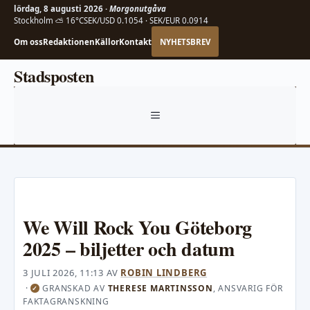
lördag, 8 augusti 2026 ·
Morgonutgåva
Stockholm ⛅ 16°C
SEK/USD 0.1054 · SEK/EUR 0.0914
Om oss
Redaktionen
Källor
Kontakt
NYHETSBREV
Hoppa
Stadsposten
till
innehåll
MENY
We Will Rock You Göteborg
2025 – biljetter och datum
3 JULI 2026, 11:13
AV
ROBIN LINDBERG
·
GRANSKAD AV
THERESE MARTINSSON
, ANSVARIG FÖR
✓
FAKTAGRANSKNING