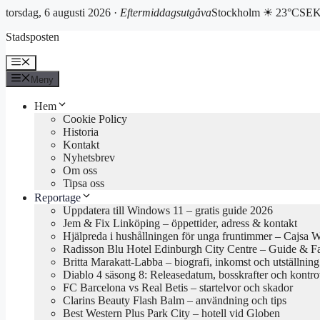
torsdag, 6 augusti 2026 ·
Eftermiddagsutgåva
Stockholm ☀ 23°C
SEK
Hoppa
Stadsposten
till
innehåll
Meny
Meny
Hem
Cookie Policy
Historia
Kontakt
Nyhetsbrev
Om oss
Tipsa oss
Reportage
Uppdatera till Windows 11 – gratis guide 2026
Jem & Fix Linköping – öppettider, adress & kontakt
Hjälpreda i hushållningen för unga fruntimmer – Cajsa 
Radisson Blu Hotel Edinburgh City Centre – Guide & F
Britta Marakatt-Labba – biografi, inkomst och utställning
Diablo 4 säsong 8: Releasedatum, bosskrafter och kontro
FC Barcelona vs Real Betis – startelvor och skador
Clarins Beauty Flash Balm – användning och tips
Best Western Plus Park City – hotell vid Globen