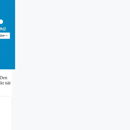
? Den
akt när