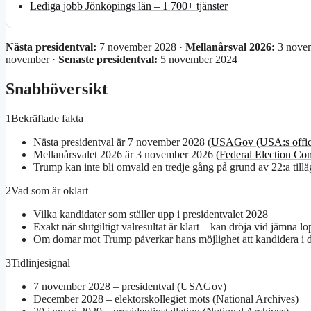
Lediga jobb Jönköpings län – 1 700+ tjänster
Nästa presidentval:
7 november 2028 ·
Mellanårsval 2026:
3 nove
november ·
Senaste presidentval:
5 november 2024
Snabböversikt
1
Bekräftade fakta
Nästa presidentval är 7 november 2028 (
USAGov (USA:s offici
Mellanårsvalet 2026 är 3 november 2026 (
Federal Election Co
Trump kan inte bli omvald en tredje gång på grund av 22:a tillä
2
Vad som är oklart
Vilka kandidater som ställer upp i presidentvalet 2028
Exakt när slutgiltigt valresultat är klart – kan dröja vid jämna lo
Om domar mot Trump påverkar hans möjlighet att kandidera i de
3
Tidlinjesignal
7 november 2028 – presidentval (USAGov)
December 2028 – elektorskollegiet möts (National Archives)