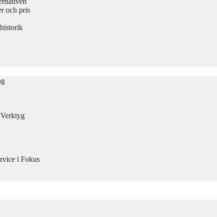
ernativen
 och pris
historik
ng
n Verktyg
rvice i Fokus