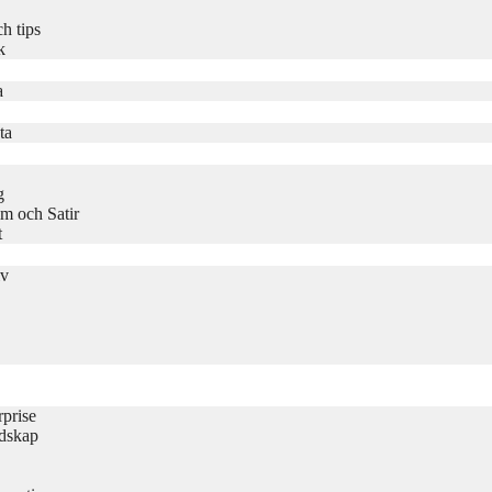
h tips
k
a
ta
g
m och Satir
t
iv
rprise
udskap