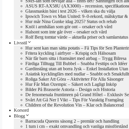
SMS-lån som beviljar alla – finns det? Sanningen och alt
ASUS RT-AX58U (AX3000) – recension, specifikationer
Glassmaskin bäst i test 2026 – vilken ska du välja
Ipswich Town vs Man United: 9–0-rekord, målskyttar & 
Hur mår Nina Gunke idag 2025? Status och rehab
Knöl i armhålan som gör ont – orsaker och vård
Halsont som inte går över – orsaker och vård
Rolf Berg tomtar värde – aktuella priser och samlarstatus
Livsstil
Hur sent kan man sätta potatis – Få Tips för Sen Planteri
Fritera kyckling i airfryer – Krispig och Hälsosam
När får barn sitta i framsätet med airbag – Trygg Bilresa
Färdiga Tilltugg Till Bubbel – Snabba Festtips och Idéer
Gardinstång utan att borra Jysk – Enkel Installation Uta
Asiatisk kycklingfärs med nudlar – Snabbt och Smakfullt
Roliga Saker Att Göra – Aktiviteter För Alla Säsonger
Hur Får Man Ozempic – Säkert och Lagligt Inköp
Bilder På Brasserie Astoria – Design och Historia
De fenomenala fruntimren på Grand Hôtel – Exklusiv Se
Svårt Att Gå Ner I Vikt – Tips För Varaktig Framgång
Children of the Revolution Vin – Klar och Balancerad
Korsord
Blogg
Barracuda Queens säsong 2 – premiär och handling
1 tum i cm – exakt omvandling och vanliga missförstånd