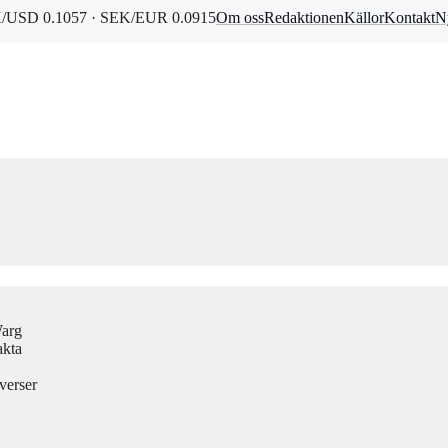
/USD 0.1057 · SEK/EUR 0.0915
Om oss
Redaktionen
Källor
Kontakt
N
Warg
akta
verser