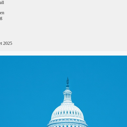
all
men
ng
et 2025