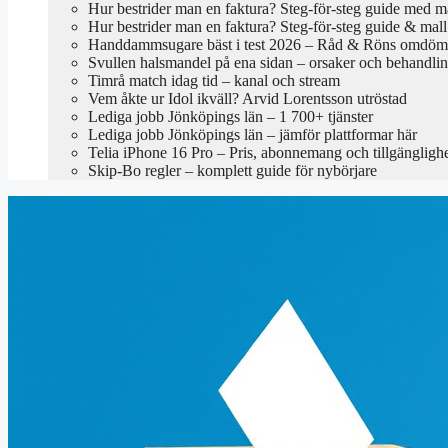
Hur bestrider man en faktura? Steg-för-steg guide med m
Hur bestrider man en faktura? Steg-för-steg guide & mall
Handdammsugare bäst i test 2026 – Råd & Röns omdö
Svullen halsmandel på ena sidan – orsaker och behandli
Timrå match idag tid – kanal och stream
Vem åkte ur Idol ikväll? Arvid Lorentsson utröstad
Lediga jobb Jönköpings län – 1 700+ tjänster
Lediga jobb Jönköpings län – jämför plattformar här
Telia iPhone 16 Pro – Pris, abonnemang och tillgängligh
Skip-Bo regler – komplett guide för nybörjare