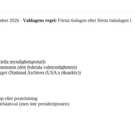
mber 2026 ·
Valdagens regel:
Första tisdagen efter första måndagen i
ella myndighetsportal)
)
mmission (den federala valmyndigheten)
)
gget (
National Archives (USA:s riksarkiv)
)
pp eller poströstning
lstatsval (men inte presidentposten)