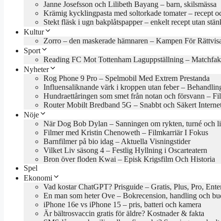
Janne Josefsson och Lilibeth Bayang – barn, skilsmässa
Krämig kycklingpasta med soltorkade tomater – recept oc
Stekt fläsk i ugn bakplåtspapper – enkelt recept utan stän
Kultur
Zorro – den maskerade hämnaren – Kampen För Rättvis
Sport
Reading FC Mot Tottenham Laguppställning – Matchfak
Nyheter
Rog Phone 9 Pro – Spelmobil Med Extrem Prestanda
Influensaliknande värk i kroppen utan feber – Behandlin
Hundraettåringen som smet från notan och försvann – Fil
Router Mobilt Bredband 5G – Snabbt och Säkert Interne
Nöje
När Dog Bob Dylan – Sanningen om rykten, turné och l
Filmer med Kristin Chenoweth – Filmkarriär I Fokus
Barnfilmer på bio idag – Aktuella Visningstider
Vilket Liv säsong 4 – Festlig Hyllning i Oscarteatern
Bron över floden Kwai – Episk Krigsfilm Och Historia
Spel
Ekonomi
Vad kostar ChatGPT? Prisguide – Gratis, Plus, Pro, Ente
En man som heter Ove – Bokrecension, handling och b
iPhone 16e vs iPhone 15 – pris, batteri och kamera
Är bältrosvaccin gratis för äldre? Kostnader & fakta