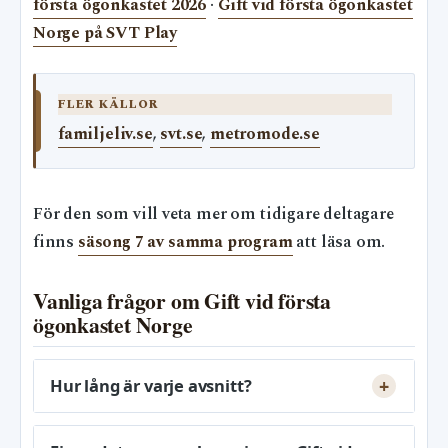
första ögonkastet 2026
·
Gift vid första ögonkastet
Norge på SVT Play
FLER KÄLLOR
familjeliv.se
,
svt.se
,
metromode.se
För den som vill veta mer om tidigare deltagare
finns
säsong 7 av samma program
att läsa om.
Vanliga frågor om Gift vid första
ögonkastet Norge
Hur lång är varje avsnitt?