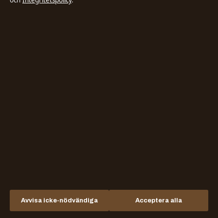
och
Integritetspolicy
.
Samhälle & reglering
Sport
Sverige
Teknik
Världen
Avvisa icke-nödvändiga
Acceptera alla
Stadsposten