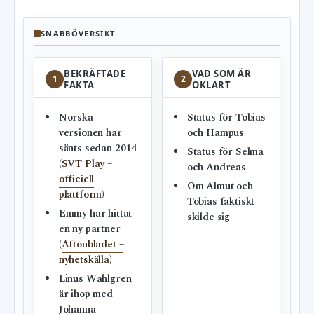
SNABBÖVERSIKT
BEKRÄFTADE
VAD SOM ÄR
1
2
FAKTA
OKLART
Norska
Status för Tobias
versionen har
och Hampus
sänts sedan 2014
Status för Selma
(
SVT Play –
och Andreas
officiell
Om Almut och
plattform
)
Tobias faktiskt
Emmy har hittat
skilde sig
en ny partner
(
Aftonbladet –
nyhetskälla
)
Linus Wahlgren
är ihop med
Johanna