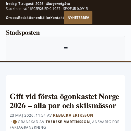
fredag, 7 augusti 2026 ·
Morgonutgåva
Stockholm ⛅ 16°C
SEK/USD 0.1057 · SEK/EUR 0.0915
Om oss
Redaktionen
Källor
Kontakt
NYHETSBREV
Hoppa
Stadsposten
till
innehåll
MENY
Gift vid första ögonkastet Norge
2026 – alla par och skilsmässor
23 MAJ 2026, 11:54
AV
REBECKA ERIKSSON
·
GRANSKAD AV
THERESE MARTINSSON
, ANSVARIG FÖR
✓
FAKTAGRANSKNING