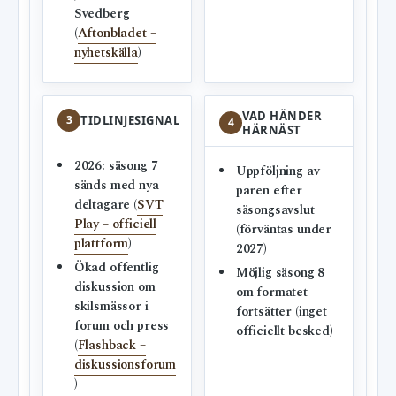
Svedberg
(
Aftonbladet –
nyhetskälla
)
VAD HÄNDER
3
TIDLINJESIGNAL
4
HÄRNÄST
2026: säsong 7
Uppföljning av
sänds med nya
paren efter
deltagare (
SVT
säsongsavslut
Play – officiell
(förväntas under
plattform
)
2027)
Ökad offentlig
Möjlig säsong 8
diskussion om
om formatet
skilsmässor i
fortsätter (inget
forum och press
officiellt besked)
(
Flashback –
diskussionsforum
)