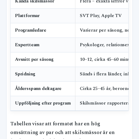
Kända skilsmässor
Flera – exakta siffror varie
Plattformar
SVT Play, Apple TV
Programledare
Varierar per säsong, norsk
Expertteam
Psykologer, relationsexpert
Avsnitt per säsong
10–12, cirka 45–60 minuter 
Spridning
Sänds i flera länder, inklus
Åldersspann deltagare
Cirka 25–45 år, beroende p
Uppföljning efter program
Skilsmässor rapporteras oft
Tabellen visar att formatet har en hög
omsättning av par och att skilsmässor är en