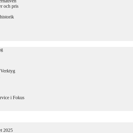
ernativen
 och pris
historik
ng
n Verktyg
rvice i Fokus
et 2025