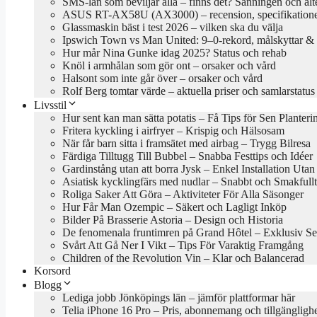
SMS-lån som beviljar alla – finns det? Sanningen och alt
ASUS RT-AX58U (AX3000) – recension, specifikationer
Glassmaskin bäst i test 2026 – vilken ska du välja
Ipswich Town vs Man United: 9–0-rekord, målskyttar & 
Hur mår Nina Gunke idag 2025? Status och rehab
Knöl i armhålan som gör ont – orsaker och vård
Halsont som inte går över – orsaker och vård
Rolf Berg tomtar värde – aktuella priser och samlarstatus
Livsstil
Hur sent kan man sätta potatis – Få Tips för Sen Planteri
Fritera kyckling i airfryer – Krispig och Hälsosam
När får barn sitta i framsätet med airbag – Trygg Bilresa
Färdiga Tilltugg Till Bubbel – Snabba Festtips och Idéer
Gardinstång utan att borra Jysk – Enkel Installation Uta
Asiatisk kycklingfärs med nudlar – Snabbt och Smakfullt
Roliga Saker Att Göra – Aktiviteter För Alla Säsonger
Hur Får Man Ozempic – Säkert och Lagligt Inköp
Bilder På Brasserie Astoria – Design och Historia
De fenomenala fruntimren på Grand Hôtel – Exklusiv Se
Svårt Att Gå Ner I Vikt – Tips För Varaktig Framgång
Children of the Revolution Vin – Klar och Balancerad
Korsord
Blogg
Lediga jobb Jönköpings län – jämför plattformar här
Telia iPhone 16 Pro – Pris, abonnemang och tillgängligh