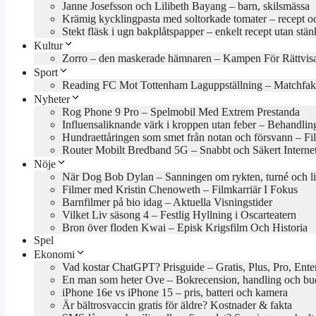
Janne Josefsson och Lilibeth Bayang – barn, skilsmässa
Krämig kycklingpasta med soltorkade tomater – recept oc
Stekt fläsk i ugn bakplåtspapper – enkelt recept utan stän
Kultur
Zorro – den maskerade hämnaren – Kampen För Rättvis
Sport
Reading FC Mot Tottenham Laguppställning – Matchfak
Nyheter
Rog Phone 9 Pro – Spelmobil Med Extrem Prestanda
Influensaliknande värk i kroppen utan feber – Behandlin
Hundraettåringen som smet från notan och försvann – Fil
Router Mobilt Bredband 5G – Snabbt och Säkert Interne
Nöje
När Dog Bob Dylan – Sanningen om rykten, turné och l
Filmer med Kristin Chenoweth – Filmkarriär I Fokus
Barnfilmer på bio idag – Aktuella Visningstider
Vilket Liv säsong 4 – Festlig Hyllning i Oscarteatern
Bron över floden Kwai – Episk Krigsfilm Och Historia
Spel
Ekonomi
Vad kostar ChatGPT? Prisguide – Gratis, Plus, Pro, Ente
En man som heter Ove – Bokrecension, handling och b
iPhone 16e vs iPhone 15 – pris, batteri och kamera
Är bältrosvaccin gratis för äldre? Kostnader & fakta