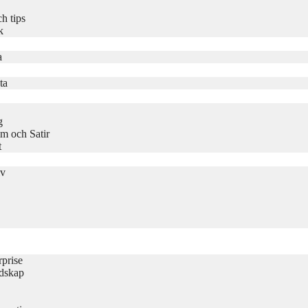
h tips
k
a
ta
g
m och Satir
t
iv
rprise
udskap