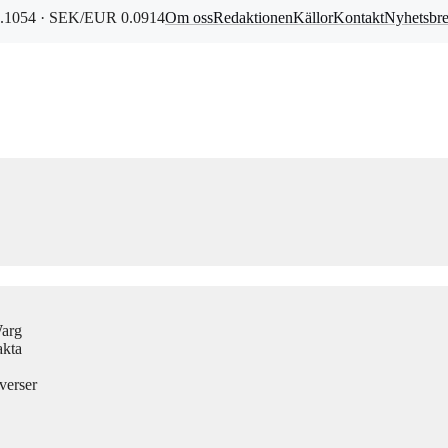
1054 · SEK/EUR 0.0914
Om oss
Redaktionen
Källor
Kontakt
Nyhetsbr
Warg
akta
verser