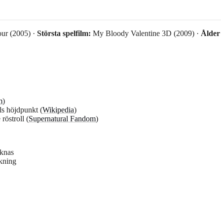
ur (2005) ·
Största spelfilm:
My Bloody Valentine 3D (2009) ·
Ålder
m
)
s höjdpunkt (
Wikipedia
)
östroll (
Supernatural Fandom
)
aknas
ckning