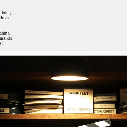
ndning
dreas
edning
assiker
st