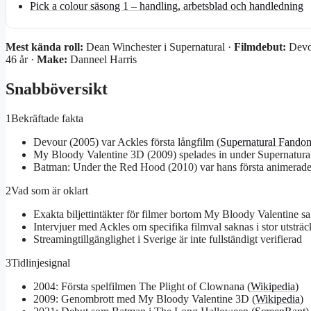
Pick a colour säsong 1 – handling, arbetsblad och handledning
Mest kända roll:
Dean Winchester i Supernatural ·
Filmdebut:
Devo
46 år ·
Make:
Danneel Harris
Snabböversikt
1
Bekräftade fakta
Devour (2005) var Ackles första långfilm (
Supernatural Fando
My Bloody Valentine 3D (2009) spelades in under Supernatural
Batman: Under the Red Hood (2010) var hans första animerade r
2
Vad som är oklart
Exakta biljettintäkter för filmer bortom My Bloody Valentine s
Intervjuer med Ackles om specifika filmval saknas i stor utsträ
Streamingtillgänglighet i Sverige är inte fullständigt verifierad
3
Tidlinjesignal
2004: Första spelfilmen The Plight of Clownana (
Wikipedia
)
2009: Genombrott med My Bloody Valentine 3D (
Wikipedia
)