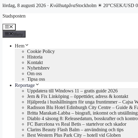
lördag, 8 augusti 2026 ·
Kvällsutgåva
Stockholm ☀ 20°C
SEK/USD 0.
Hoppa
Stadsposten
till
innehåll
Meny
Meny
Hem
Cookie Policy
Historia
Kontakt
Nyhetsbrev
Om oss
Tipsa oss
Reportage
Uppdatera till Windows 11 – gratis guide 2026
Jem & Fix Linköping – öppettider, adress & kontakt
Hjälpreda i hushållningen för unga fruntimmer – Cajsa 
Radisson Blu Hotel Edinburgh City Centre – Guide & F
Britta Marakatt-Labba – biografi, inkomst och utställning
Diablo 4 säsong 8: Releasedatum, bosskrafter och kontro
FC Barcelona vs Real Betis – startelvor och skador
Clarins Beauty Flash Balm – användning och tips
Best Western Plus Park City – hotell vid Globen