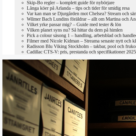
Skip-Bo regler – komplett guide för nybörjare
Långa köer på Arlanda – tips och tider för smidig resa
Var kan man se Djurgården mot Chelsea? Stream och sä
Wilmer Bach Lundins föräldrar – allt om Martina och An
Vilket yrke passar mig? – Guide med tester & lön
Vilken planet syns nu? Så hittar du dem på himlen
Pick a colour säsong 1 – handling, arbetsblad och handl
Filmer med Nicole Kidman – Streama senaste nytt och kl
Radisson Blu Viking Stockholm – takbar, pool och fruko
Cadillac CTS-V: pris, prestanda och specifikationer 2025