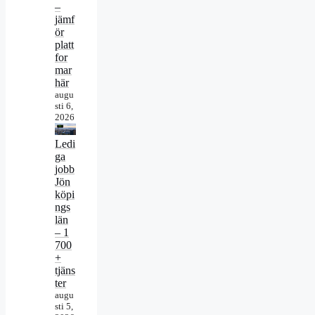
–
jämf
ör
platt
for
mar
här
augu
sti 6,
2026
Ledi
ga
jobb
Jön
köpi
ngs
län
– 1
700
+
tjäns
ter
augu
sti 5,