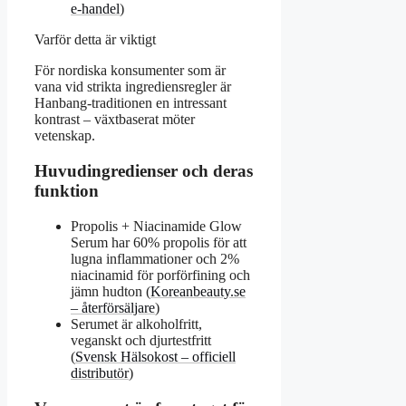
e‑handel
)
Varför detta är viktigt
För nordiska konsumenter som är
vana vid strikta ingrediensregler är
Hanbang-traditionen en intressant
kontrast – växtbaserat möter
vetenskap.
Huvudingredienser och deras
funktion
Propolis + Niacinamide Glow
Serum har 60% propolis för att
lugna inflammationer och 2%
niacinamid för porförfining och
jämn hudton (
Koreanbeauty.se
– återförsäljare
)
Serumet är alkoholfritt,
veganskt och djurtestfritt
(
Svensk Hälsokost – officiell
distributör
)