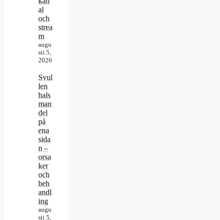
kan
al
och
strea
m
augu
sti 5,
2026
Svul
len
hals
man
del
på
ena
sida
n –
orsa
ker
och
beh
andl
ing
augu
sti 5,