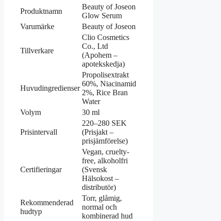
Beauty of Joseon
Produktnamn
Glow Serum
Varumärke
Beauty of Joseon
Clio Cosmetics
Co., Ltd
Tillverkare
(Apohem –
apotekskedja)
Propolisextrakt
60%, Niacinamid
Huvudingredienser
2%, Rice Bran
Water
Volym
30 ml
220–280 SEK
Prisintervall
(Prisjakt –
prisjämförelse)
Vegan, cruelty-
free, alkoholfri
Certifieringar
(Svensk
Hälsokost –
distributör)
Torr, glåmig,
Rekommenderad
normal och
hudtyp
kombinerad hud