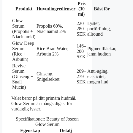
Pris
Produkt
Huvudingredienser
(30
Bäst för
ml)
Glow
220–
Lyster,
Serum
Propolis 60%,
280
porförfining,
(Propolis +
Niacinamid 2%
SEK
allround
Niacinamid)
Glow Deep
146–
Serum
Rice Bran Water,
Pigmentfläckar,
200
(Rice +
Arbutin 2%
jämn hudton
SEK
Arbutin)
Revive
Serum
209–
Anti-aging,
Ginseng,
(Ginseng +
279
elasticitet,
Snigelsekret
Snail
SEK
mogen hud
Mucin)
Valet beror på ditt primära hudmål.
Glow Serum är mångsidigast för
vardaglig lyster.
Specifikationer: Beauty of Joseon
Glow Serum
Egenskap
Detalj