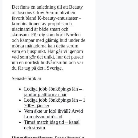
Det finns en anledning till att Beauty
of Joseons Glow Serum blivit en
favorit bland K-beauty-entusiaster –
kombinationen av propolis och
niacinamid är både smart och
skonsam. För dig som bor i Norden
och kämpar med glåmig hud under de
mörka månaderna kan detta serum
vara en ljuspunkt. Här går vi igenom
vad som gör det unikt, hur det passar
in i en nordisk hudvårdsrutin och var
du får tag på det i Sverige.
Senaste artiklar
Lediga jobb Jönköpings län –
jämför plattformar här
Lediga jobb Jönköpings län – 1
700+ tjänster
Vem åkte ur Idol ikväll? Arvid
Lorentsson utröstad
Timrå match idag tid – kanal
och stream