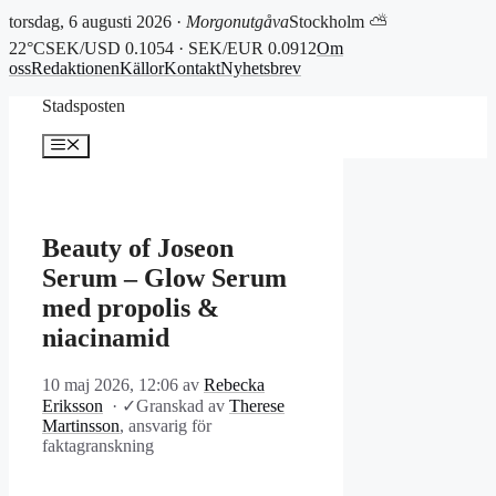
torsdag, 6 augusti 2026 ·
Morgonutgåva
Stockholm ⛅
22°C
SEK/USD 0.1054 · SEK/EUR 0.0912
Om
oss
Redaktionen
Källor
Kontakt
Nyhetsbrev
Hoppa
Stadsposten
till
innehåll
Meny
Beauty of Joseon
Serum – Glow Serum
med propolis &
niacinamid
10 maj 2026, 12:06
av
Rebecka
Eriksson
·
✓
Granskad av
Therese
Martinsson
, ansvarig för
faktagranskning