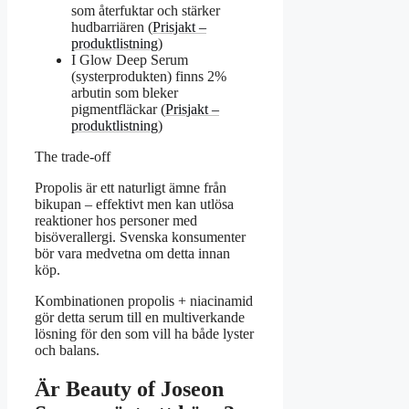
som återfuktar och stärker
hudbarriären (
Prisjakt –
produktlistning
)
I Glow Deep Serum
(systerprodukten) finns 2%
arbutin som bleker
pigmentfläckar (
Prisjakt –
produktlistning
)
The trade-off
Propolis är ett naturligt ämne från
bikupan – effektivt men kan utlösa
reaktioner hos personer med
bisöverallergi. Svenska konsumenter
bör vara medvetna om detta innan
köp.
Kombinationen propolis + niacinamid
gör detta serum till en multiverkande
lösning för den som vill ha både lyster
och balans.
Är Beauty of Joseon