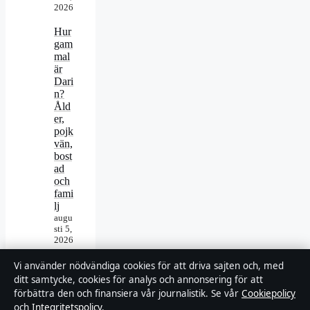
2026
Hur
gam
mal
är
Dari
n?
Åld
er,
pojk
vän,
bost
ad
och
fami
lj
augu
sti 5,
2026
Vi använder nödvändiga cookies för att driva sajten och, med
ditt samtycke, cookies för analys och annonsering för att
förbättra den och finansiera vår journalistik. Se vår
Cookiepolicy
och
Integritetspolicy
.