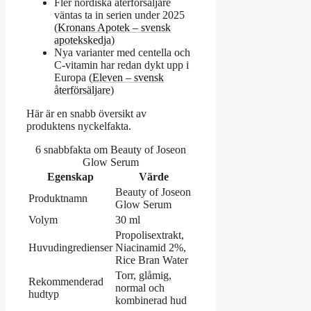
Fler nordiska återförsäljare
väntas ta in serien under 2025
(
Kronans Apotek – svensk
apotekskedja
)
Nya varianter med centella och
C‑vitamin har redan dykt upp i
Europa (
Eleven – svensk
återförsäljare
)
Här är en snabb översikt av
produktens nyckelfakta.
6 snabbfakta om Beauty of Joseon
Glow Serum
Egenskap
Värde
Beauty of Joseon
Produktnamn
Glow Serum
Volym
30 ml
Propolisextrakt,
Huvudingredienser
Niacinamid 2%,
Rice Bran Water
Torr, glåmig,
Rekommenderad
normal och
hudtyp
kombinerad hud