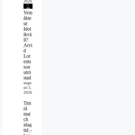
2026
Vem
åkte
ur
Idol
ikvä
ll?
Arvi
d
Lor
ents
son
utrö
stad
augu
sti 5,
2026
Tim
rå
mat
ch
idag
tid –