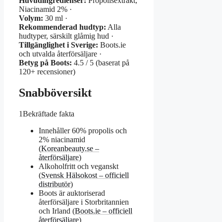
Huvudingredienser:
Propolisextrakt,
Niacinamid 2% ·
Volym:
30 ml ·
Rekommenderad hudtyp:
Alla
hudtyper, särskilt glåmig hud ·
Tillgänglighet i Sverige:
Boots.ie
och utvalda återförsäljare ·
Betyg på Boots:
4.5 / 5 (baserat på
120+ recensioner)
Snabböversikt
1
Bekräftade fakta
Innehåller 60% propolis och
2% niacinamid
(
Koreanbeauty.se –
återförsäljare
)
Alkoholfritt och veganskt
(
Svensk Hälsokost – officiell
distributör
)
Boots är auktoriserad
återförsäljare i Storbritannien
och Irland (
Boots.ie – officiell
återförsäljare
)