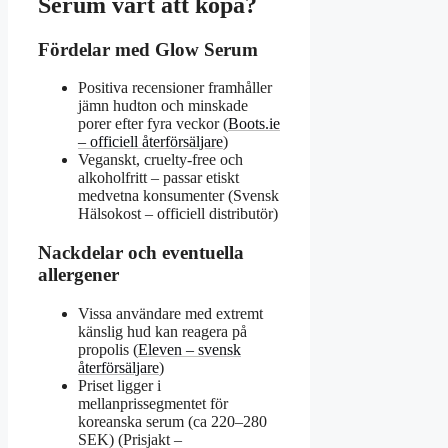
Serum värt att köpa?
Fördelar med Glow Serum
Positiva recensioner framhåller
jämn hudton och minskade
porer efter fyra veckor (
Boots.ie
– officiell återförsäljare
)
Veganskt, cruelty-free och
alkoholfritt – passar etiskt
medvetna konsumenter (Svensk
Hälsokost – officiell distributör)
Nackdelar och eventuella
allergener
Vissa användare med extremt
känslig hud kan reagera på
propolis (
Eleven – svensk
återförsäljare
)
Priset ligger i
mellanprissegmentet för
koreanska serum (ca 220–280
SEK) (Prisjakt –