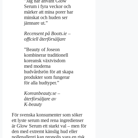
”Jag har använt Glow
Serum i fyra veckor och
märker att mina porer har
minskat och huden ser
jämnare ut.”
Recensent på Boots.ie –
officiell återförsäljare
”Beauty of Joseon
kombinerar traditionell
koreansk växtvisdom
med moderna
hudvårdsrön för att skapa
produkter som fungerar
för alla hudtyper.”
Koreanbeauty.se –
återförsäljare av
K‑beauty
För svenska konsumenter som söker
ett lyste serum med rena ingredienser
är Glow Serum ett starkt val – men för
den med extremt känslig hud eller
pollenallergi kan propolis vara en risk.