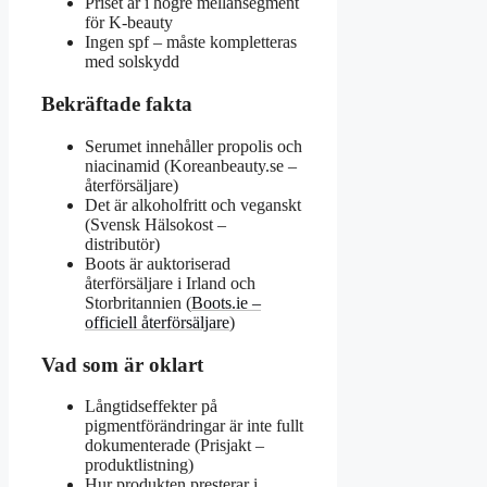
Priset är i högre mellansegment
för K‑beauty
Ingen spf – måste kompletteras
med solskydd
Bekräftade fakta
Serumet innehåller propolis och
niacinamid (Koreanbeauty.se –
återförsäljare)
Det är alkoholfritt och veganskt
(Svensk Hälsokost –
distributör)
Boots är auktoriserad
återförsäljare i Irland och
Storbritannien (
Boots.ie –
officiell återförsäljare
)
Vad som är oklart
Långtidseffekter på
pigmentförändringar är inte fullt
dokumenterade (Prisjakt –
produktlistning)
Hur produkten presterar i