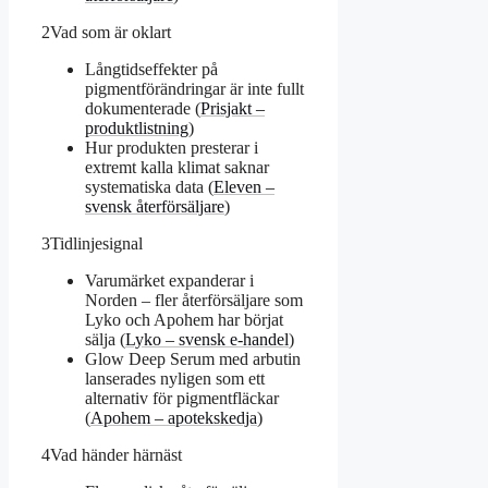
2
Vad som är oklart
Långtidseffekter på
pigmentförändringar är inte fullt
dokumenterade (
Prisjakt –
produktlistning
)
Hur produkten presterar i
extremt kalla klimat saknar
systematiska data (
Eleven –
svensk återförsäljare
)
3
Tidlinjesignal
Varumärket expanderar i
Norden – fler återförsäljare som
Lyko och Apohem har börjat
sälja (
Lyko – svensk e‑handel
)
Glow Deep Serum med arbutin
lanserades nyligen som ett
alternativ för pigmentfläckar
(
Apohem – apotekskedja
)
4
Vad händer härnäst