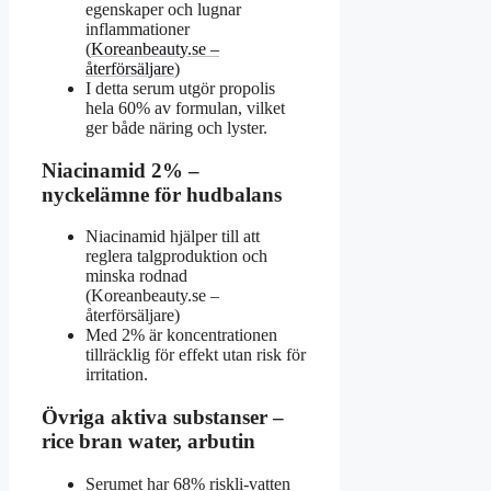
egenskaper och lugnar
inflammationer
(
Koreanbeauty.se –
återförsäljare
)
I detta serum utgör propolis
hela 60% av formulan, vilket
ger både näring och lyster.
Niacinamid 2% –
nyckelämne för hudbalans
Niacinamid hjälper till att
reglera talgproduktion och
minska rodnad
(Koreanbeauty.se –
återförsäljare)
Med 2% är koncentrationen
tillräcklig för effekt utan risk för
irritation.
Övriga aktiva substanser –
rice bran water, arbutin
Serumet har 68% riskli-vatten