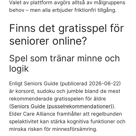
Valet av plattform avgörs alltså av målgruppens
behov – men alla erbjuder friktionfri tillgång.
Finns det gratisspel för
seniorer online?
Spel som tränar minne och
logik
Enligt Seniors Guide (publicerad 2026-06-22)
är korsord, sudoku och jumble bland de mest
rekommenderade gratisspelen för äldre
(
Seniors Guide (pusselrekommendationer)
).
Elder Care Alliance framhåller att regelbunden
spelaktivitet kan stärka kognitiva funktioner och
minska risken för minnesförsämring.