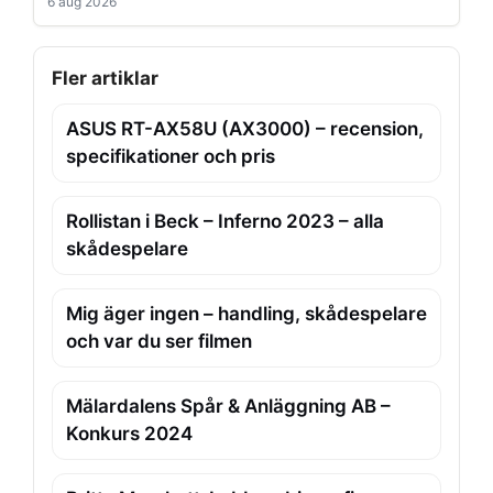
6 aug 2026
Fler artiklar
ASUS RT-AX58U (AX3000) – recension,
specifikationer och pris
Rollistan i Beck – Inferno 2023 – alla
skådespelare
Mig äger ingen – handling, skådespelare
och var du ser filmen
Mälardalens Spår & Anläggning AB –
Konkurs 2024