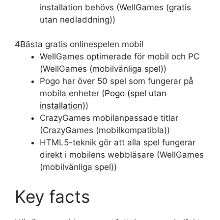
installation behövs (WellGames (gratis
utan nedladdning))
4
Bästa gratis onlinespelen mobil
WellGames optimerade för mobil och PC
(WellGames (mobilvänliga spel))
Pogo har över 50 spel som fungerar på
mobila enheter (
Pogo (spel utan
installation)
)
CrazyGames mobilanpassade titlar
(CrazyGames (mobilkompatibla))
HTML5-teknik gör att alla spel fungerar
direkt i mobilens webbläsare (WellGames
(mobilvänliga spel))
Key facts