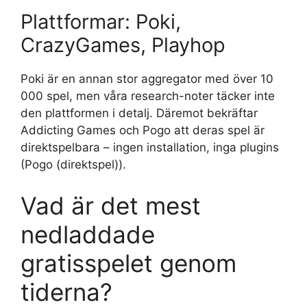
Plattformar: Poki,
CrazyGames, Playhop
Poki är en annan stor aggregator med över 10
000 spel, men våra research-noter täcker inte
den plattformen i detalj. Däremot bekräftar
Addicting Games och Pogo att deras spel är
direktspelbara – ingen installation, inga plugins
(Pogo (direktspel)).
Vad är det mest
nedladdade
gratisspelet genom
tiderna?