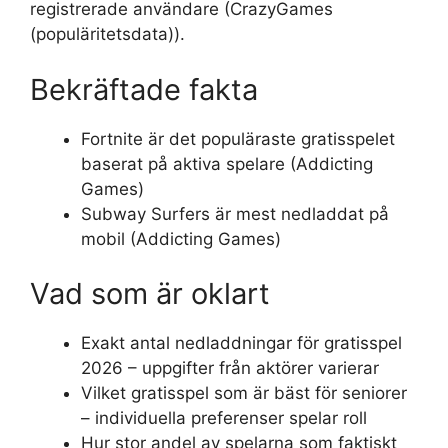
registrerade användare (CrazyGames
(populäritetsdata)).
Bekräftade fakta
Fortnite är det populäraste gratisspelet
baserat på aktiva spelare (Addicting
Games)
Subway Surfers är mest nedladdat på
mobil (Addicting Games)
Vad som är oklart
Exakt antal nedladdningar för gratisspel
2026 – uppgifter från aktörer varierar
Vilket gratisspel som är bäst för seniorer
– individuella preferenser spelar roll
Hur stor andel av spelarna som faktiskt