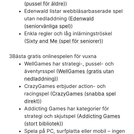
(pussel för äldre)
)
Edenwald listar webbläsarbaserade spel
utan nedladdning (
Edenwald
(seniorvänliga spel)
)
Enkla regler och låg inlärningströskel
(
Sixty and Me (spel för seniorer)
)
3
Bästa gratis onlinespelen för vuxna
WellGames har strategi-, pussel- och
äventyrsspel (
WellGames (gratis utan
nedladdning)
)
CrazyGames erbjuder action- och
racingspel (
CrazyGames (snabba spel
direkt)
)
Addicting Games har kategorier för
strategi och skjutspel (
Addicting Games
(stort bibliotek)
)
Spela på PC, surfplatta eller mobil – ingen