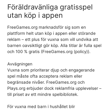
Föräldravänliga gratisspel
utan köp i appen
FreeGames.org marknadsför sig som en
plattform helt utan köp i appen eller störande
reklam – ett plus för vuxna som vill undvika att
barnen oavsiktligt gör köp. Alla titlar är fulla spel
och 100 % gratis (FreeGames.org (policy)).
Avvägningen
Vuxna som prioriterar djup och engagerande
spel måste ofta acceptera reklam eller
begränsade nivåer. FreeGames.org och
Plays.org erbjuder dock reklamfria upplevelser –
till priset av ett mindre spelbibliotek.
För vuxna med barn i hushållet blir