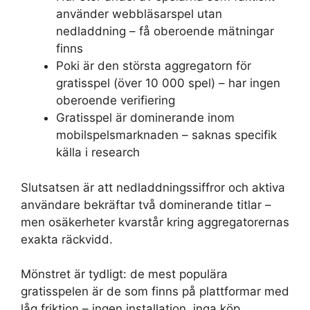
använder webbläsarspel utan
nedladdning – få oberoende mätningar
finns
Poki är den största aggregatorn för
gratisspel (över 10 000 spel) – har ingen
oberoende verifiering
Gratisspel är dominerande inom
mobilspelsmarknaden – saknas specifik
källa i research
Slutsatsen är att nedladdningssiffror och aktiva
användare bekräftar två dominerande titlar –
men osäkerheter kvarstår kring aggregatorernas
exakta räckvidd.
Mönstret är tydligt: de mest populära
gratisspelen är de som finns på plattformar med
låg friktion – ingen installation, inga köp,