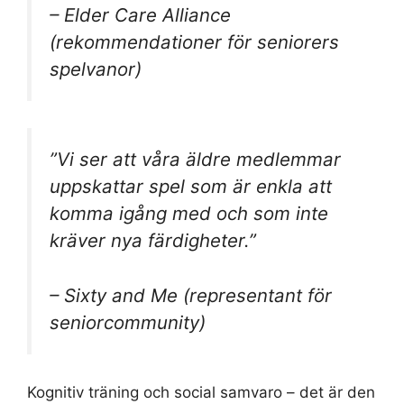
– Elder Care Alliance
(rekommendationer för seniorers
spelvanor)
”Vi ser att våra äldre medlemmar
uppskattar spel som är enkla att
komma igång med och som inte
kräver nya färdigheter.”
– Sixty and Me (representant för
seniorcommunity)
Kognitiv träning och social samvaro – det är den