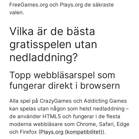
FreeGames.org och Plays.org de säkraste
valen.
Vilka är de bästa
gratisspelen utan
nedladdning?
Topp webbläsarspel som
fungerar direkt i browsern
Alla spel på CrazyGames och Addicting Games
kan spelas utan någon som helst nedladdning –
de använder HTML5 och fungerar i de flesta
moderna webbläsare som Chrome, Safari, Edge
och Firefox (
Plays.org (kompatibilitet)
).