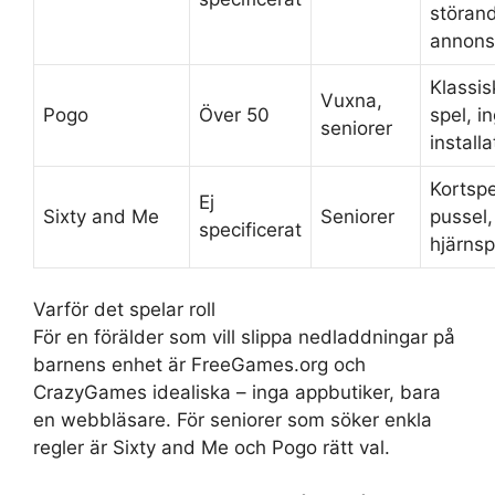
störan
annons
Klassis
Vuxna,
Pogo
Över 50
spel, i
seniorer
installa
Kortspe
Ej
Sixty and Me
Seniorer
pussel,
specificerat
hjärnsp
Varför det spelar roll
För en förälder som vill slippa nedladdningar på
barnens enhet är FreeGames.org och
CrazyGames idealiska – inga appbutiker, bara
en webbläsare. För seniorer som söker enkla
regler är Sixty and Me och Pogo rätt val.