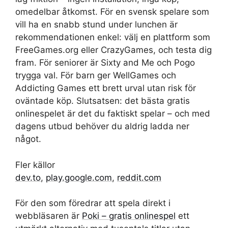
omedelbar åtkomst. För en svensk spelare som
vill ha en snabb stund under lunchen är
rekommendationen enkel: välj en plattform som
FreeGames.org eller CrazyGames, och testa dig
fram. För seniorer är Sixty and Me och Pogo
trygga val. För barn ger WellGames och
Addicting Games ett brett urval utan risk för
oväntade köp. Slutsatsen: det bästa gratis
onlinespelet är det du faktiskt spelar – och med
dagens utbud behöver du aldrig ladda ner
något.
Fler källor
dev.to
,
play.google.com
,
reddit.com
För den som föredrar att spela direkt i
webbläsaren är
Poki – gratis onlinespel
ett