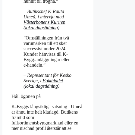
hunnit bli trogna.”
– Butikschef K-Rauta
Umeå, i intervju med
Västerbottens Kuriren
(lokal dagstidning)
”Omställningen från två
varumärken till ett sker
successivt under 2024.
Kunder hänvisas till K-
Bygg-anläggningar eller
e-handeln.”
– Representant för Kesko
Sverige, i
Folkbladet
(lokal dagstidning)
Håll ögonen på
K-Byggs långsiktiga satsning i Umeå
är ännu inte helt klarlagd. Butikens
framtid som
fullsortimentsbyggmarknad eller en
mer nischad profil återstår att se.