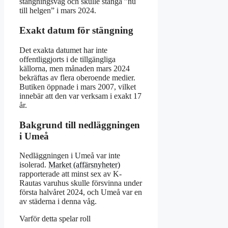
stängningsvåg och skulle stänga ”nu
till helgen” i mars 2024.
Exakt datum för stängning
Det exakta datumet har inte
offentliggjorts i de tillgängliga
källorna, men månaden mars 2024
bekräftas av flera oberoende medier.
Butiken öppnade i mars 2007, vilket
innebär att den var verksam i exakt 17
år.
Bakgrund till nedläggningen
i Umeå
Nedläggningen i Umeå var inte
isolerad.
Market (affärsnyheter)
rapporterade att minst sex av K-
Rautas varuhus skulle försvinna under
första halvåret 2024, och Umeå var en
av städerna i denna våg.
Varför detta spelar roll