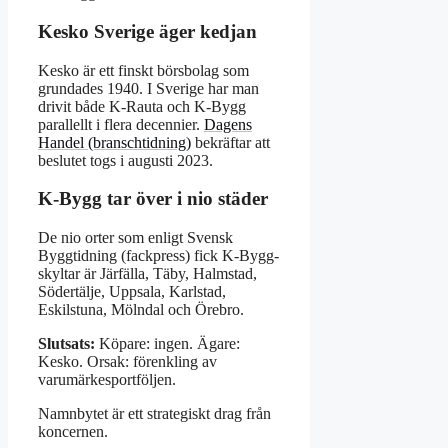
Kesko Sverige äger kedjan
Kesko är ett finskt börsbolag som
grundades 1940. I Sverige har man
drivit både K-Rauta och K-Bygg
parallellt i flera decennier.
Dagens
Handel (branschtidning)
bekräftar att
beslutet togs i augusti 2023.
K-Bygg tar över i nio städer
De nio orter som enligt Svensk
Byggtidning (fackpress) fick K-Bygg-
skyltar är Järfälla, Täby, Halmstad,
Södertälje, Uppsala, Karlstad,
Eskilstuna, Mölndal och Örebro.
Slutsats:
Köpare: ingen. Ägare:
Kesko. Orsak: förenkling av
varumärkesportföljen.
Namnbytet är ett strategiskt drag från
koncernen.