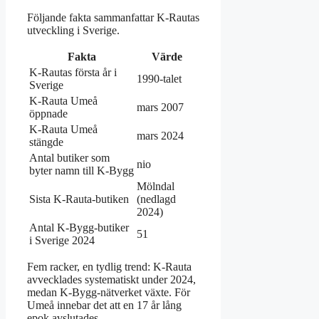
Följande fakta sammanfattar K-Rautas
utveckling i Sverige.
Fakta
Värde
K-Rautas första år i
1990-talet
Sverige
K-Rauta Umeå
mars 2007
öppnade
K-Rauta Umeå
mars 2024
stängde
Antal butiker som
nio
byter namn till K-Bygg
Mölndal
Sista K-Rauta-butiken
(nedlagd
2024)
Antal K-Bygg-butiker
51
i Sverige 2024
Fem racker, en tydlig trend: K-Rauta
avvecklades systematiskt under 2024,
medan K-Bygg-nätverket växte. För
Umeå innebar det att en 17 år lång
epok avslutades.