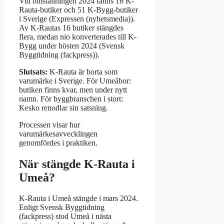
Vid omställningen 2024 fanns 16 K-
Rauta-butiker och 51 K-Bygg-butiker
i Sverige (Expressen (nyhetsmedia)).
Av K-Rautas 16 butiker stängdes
flera, medan nio konverterades till K-
Bygg under hösten 2024 (Svensk
Byggtidning (fackpress)).
Slutsats:
K-Rauta är borta som
varumärke i Sverige. För Umeåbor:
butiken finns kvar, men under nytt
namn. För byggbranschen i stort:
Kesko renodlar sin satsning.
Processen visar hur
varumärkesavvecklingen
genomfördes i praktiken.
När stängde K-Rauta i
Umeå?
K-Rauta i Umeå stängde i mars 2024.
Enligt Svensk Byggtidning
(fackpress) stod Umeå i nästa