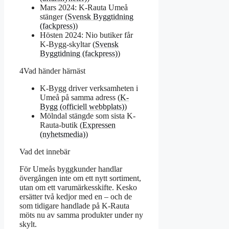
Mars 2024: K-Rauta Umeå
stänger (
Svensk Byggtidning
(fackpress)
)
Hösten 2024: Nio butiker får
K-Bygg-skyltar (
Svensk
Byggtidning (fackpress)
)
4
Vad händer härnäst
K-Bygg driver verksamheten i
Umeå på samma adress (
K-
Bygg (officiell webbplats)
)
Mölndal stängde som sista K-
Rauta-butik (
Expressen
(nyhetsmedia)
)
Vad det innebär
För Umeås byggkunder handlar
övergången inte om ett nytt sortiment,
utan om ett varumärkesskifte. Kesko
ersätter två kedjor med en – och de
som tidigare handlade på K-Rauta
möts nu av samma produkter under ny
skylt.