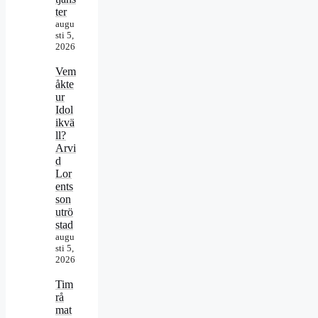
ter
augu
sti 5,
2026
Vem
åkte
ur
Idol
ikvä
ll?
Arvi
d
Lor
ents
son
utrö
stad
augu
sti 5,
2026
Tim
rå
mat