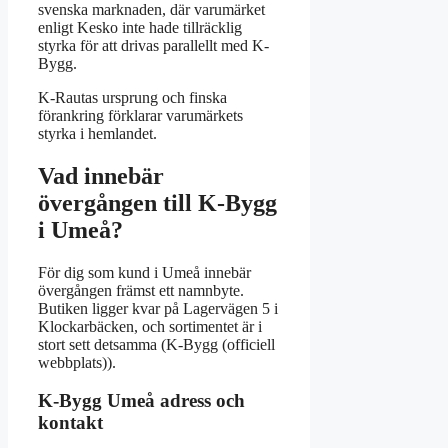
svenska marknaden, där varumärket
enligt Kesko inte hade tillräcklig
styrka för att drivas parallellt med K-
Bygg.
K-Rautas ursprung och finska
förankring förklarar varumärkets
styrka i hemlandet.
Vad innebär
övergången till K-Bygg
i Umeå?
För dig som kund i Umeå innebär
övergången främst ett namnbyte.
Butiken ligger kvar på Lagervägen 5 i
Klockarbäcken, och sortimentet är i
stort sett detsamma (K-Bygg (officiell
webbplats)).
K-Bygg Umeå adress och
kontakt