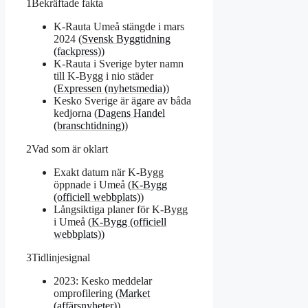
1
Bekräftade fakta
K-Rauta Umeå stängde i mars
2024 (
Svensk Byggtidning
(fackpress)
)
K-Rauta i Sverige byter namn
till K-Bygg i nio städer
(
Expressen (nyhetsmedia)
)
Kesko Sverige är ägare av båda
kedjorna (
Dagens Handel
(branschtidning)
)
2
Vad som är oklart
Exakt datum när K-Bygg
öppnade i Umeå (
K-Bygg
(officiell webbplats)
)
Långsiktiga planer för K-Bygg
i Umeå (
K-Bygg (officiell
webbplats)
)
3
Tidlinjesignal
2023: Kesko meddelar
omprofilering (
Market
(affärsnyheter)
)