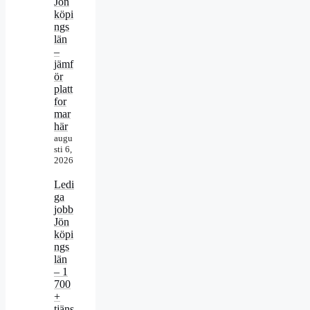
Jön
köpi
ngs
län
–
jämf
ör
platt
for
mar
här
augu
sti 6,
2026
Ledi
ga
jobb
Jön
köpi
ngs
län
– 1
700
+
tjäns