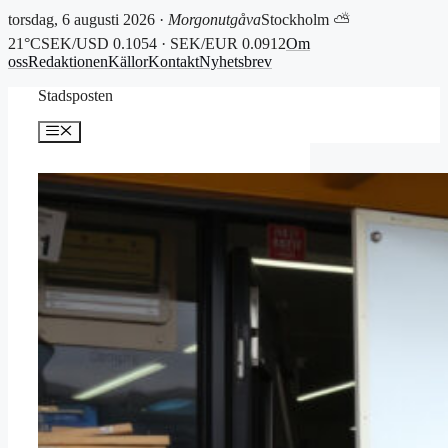
torsdag, 6 augusti 2026 ·
Morgonutgåva
Stockholm ⛅
21°C
SEK/USD 0.1054 · SEK/EUR 0.0912
Om
oss
Redaktionen
Källor
Kontakt
Nyhetsbrev
Hoppa
Stadsposten
till
innehåll
Meny