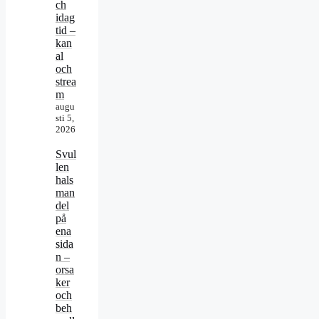
ch
idag
tid –
kan
al
och
strea
m
augu
sti 5,
2026
Svul
len
hals
man
del
på
ena
sida
n –
orsa
ker
och
beh