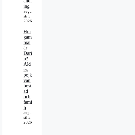
andl
ing
augu
sti 5,
2026
Hur
gam
mal
är
Dari
n?
Åld
er,
pojk
vän,
bost
ad
och
fami
lj
augu
sti 5,
2026